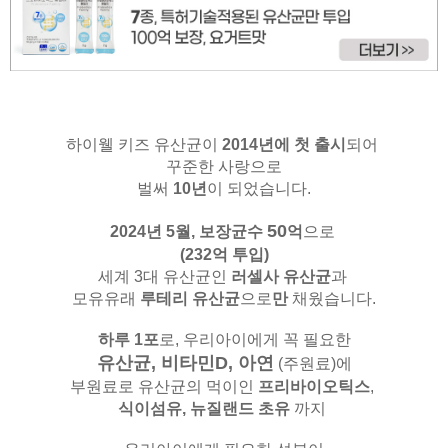
하이웰 키즈 유산균이
2014년에 첫 출시
되어
꾸준한 사랑으로
벌써
10년
이 되었습니다.
50
2024년 5월,
보장균수
억
으로
(232억 투입)
세계 3대 유산균인
러셀사 유산균
과
모유유래
루테리 유산균
으로
만
채웠습니다.
하루 1포
로, 우리아이에게 꼭 필요한
유산균, 비타민D, 아연
(주원료)
에
부원료로 유산균의 먹이인
프리바이오틱스
,
식이섬유,
뉴질랜드 초유
까지