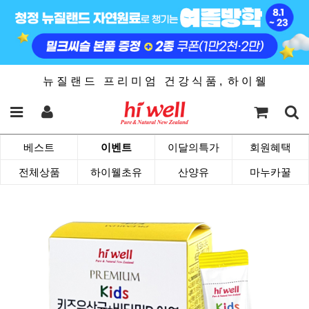
뉴 질 랜 드 프 리 미 엄 건 강 식 품 , 하 이 웰
베스트
이벤트
이달의특가
회원혜택
전체상품
하이웰초유
산양유
마누카꿀