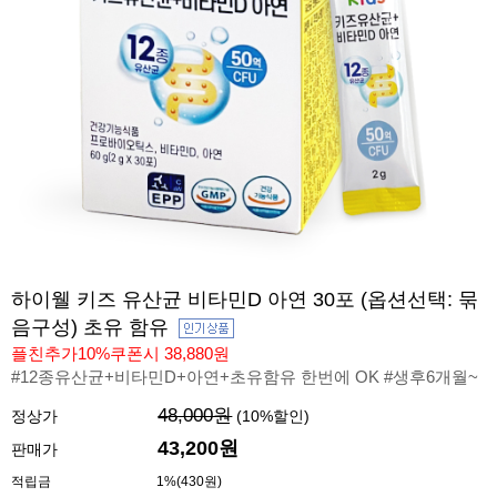
하이웰 키즈 유산균 비타민D 아연 30포 (옵션선택: 묶
음구성) 초유 함유
플친추가10%쿠폰시 38,880원
#12종유산균+비타민D+아연+초유함유 한번에 OK #생후6개월~
48,000원
정상가
(
10
%할인)
43,200원
판매가
적립금
1%(430원)