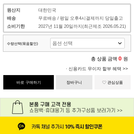
원산지
대한민국
배송
무료배송 / 평일 오후4시결제까지 당일출고
소비기한
2027년 11월 20일까지(최근제조 2026.05.21)
수량선택(묶음할인)
0
총 상품 금액
원
· 신용카드 무이자 할부 혜택 >>
바로 구매하기
장바구니
관심상품