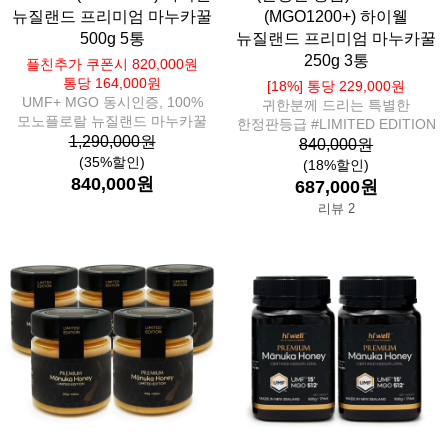
뉴질랜드 프리미엄 마누카꿀
(MGO1200+) 하이웰
500g 5통
뉴질랜드 프리미엄 마누카꿀
250g 3통
플친추가 쿠폰시 820,000원
통당 164,000원
[18%] 통당 229,000원
UMF+ MGO 동시인증, 100%
귀한분께 드리는 특별한
모노플로랄 뉴질랜드 마누카꿀
한정판등급 #LIMITED EDITION
1,290,000원
840,000원
(35%할인)
(18%할인)
840,000원
687,000원
리뷰 2