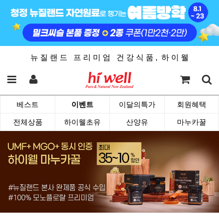
뉴 질 랜 드 프 리 미 엄 건 강 식 품 , 하 이 웰
베스트
이벤트
이달의특가
회원혜택
전체상품
하이웰초유
산양유
마누카꿀