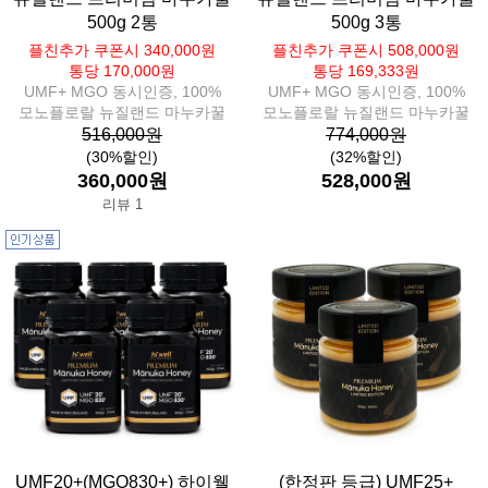
500g 2통
500g 3통
플친추가 쿠폰시 340,000원
플친추가 쿠폰시 508,000원
통당 170,000원
통당 169,333원
UMF+ MGO 동시인증, 100%
UMF+ MGO 동시인증, 100%
모노플로랄 뉴질랜드 마누카꿀
모노플로랄 뉴질랜드 마누카꿀
516,000원
774,000원
(30%할인)
(32%할인)
360,000원
528,000원
리뷰 1
UMF20+(MGO830+) 하이웰
(한정판 등급) UMF25+