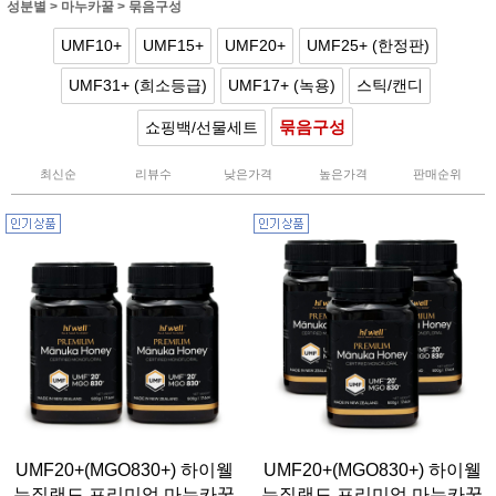
성분별
>
마누카꿀
>
묶음구성
UMF10+
UMF15+
UMF20+
UMF25+ (한정판)
UMF31+ (희소등급)
UMF17+ (녹용)
스틱/캔디
묶음구성
쇼핑백/선물세트
최신순
리뷰수
낮은가격
높은가격
판매순위
UMF20+(MGO830+) 하이웰
UMF20+(MGO830+) 하이웰
뉴질랜드 프리미엄 마누카꿀
뉴질랜드 프리미엄 마누카꿀