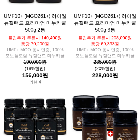
UMF10+ (MGO261+) 하이웰
UMF10+ (MGO261+) 하이웰
뉴질랜드 프리미엄 마누카꿀
뉴질랜드 프리미엄 마누카꿀
500g 2통
500g 3통
플친추가 쿠폰시 140,400원
플친추가 쿠폰시 208,000원
통당 70,200원
통당 69,333원
UMF+ MGO 동시인증, 100%
UMF+ MGO 동시인증, 100%
모노플로랄 뉴질랜드 마누카꿀
모노플로랄 뉴질랜드 마누카꿀
190,000원
285,000원
(18%할인)
(20%할인)
156,000원
228,000원
리뷰 4