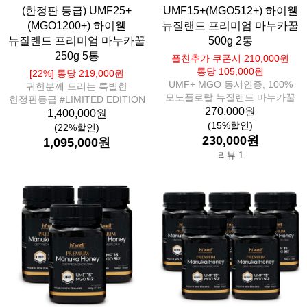
(한정판 등급) UMF25+
UMF15+(MGO512+) 하이웰
(MGO1200+) 하이웰
뉴질랜드 프리미엄 마누카꿀
뉴질랜드 프리미엄 마누카꿀
500g 2통
250g 5통
플친추가 쿠폰시 210,000원
통당 105,000원
[22%] 통당 219,000원
UMF+ MGO 동시인증, 100%
귀한분께 드리는 특별한
모노플로랄 뉴질랜드 마누카꿀
한정판등급 #LIMITED EDITION
270,000원
1,400,000원
(15%할인)
(22%할인)
230,000원
1,095,000원
리뷰 1