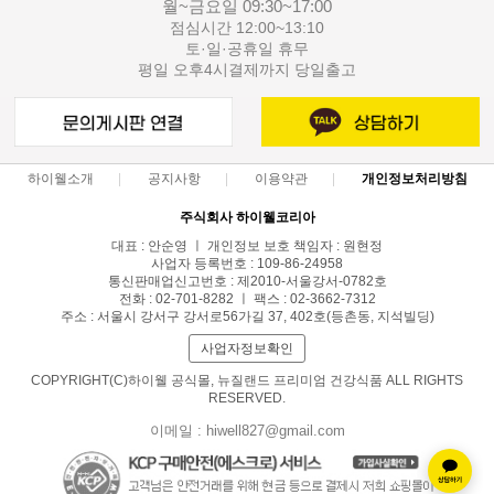
월~금요일 09:30~17:00
점심시간 12:00~13:10
토·일·공휴일 휴무
평일 오후4시결제까지 당일출고
하이웰소개
공지사항
이용약관
개인정보처리방침
주식회사 하이웰코리아
대표 : 안순영 ㅣ 개인정보 보호 책임자 : 원현정
사업자 등록번호 : 109-86-24958
통신판매업신고번호 : 제2010-서울강서-0782호
전화 : 02-701-8282 ㅣ 팩스 : 02-3662-7312
주소 : 서울시 강서구 강서로56가길 37, 402호(등촌동, 지석빌딩)
사업자정보확인
COPYRIGHT(C)하이웰 공식몰, 뉴질랜드 프리미엄 건강식품 ALL RIGHTS
RESERVED.
이메일 : hiwell827@gmail.com