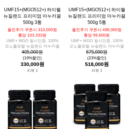
UMF15+(MGO512+) 하이웰
UMF15+(MGO512+) 하이웰
뉴질랜드 프리미엄 마누카꿀
뉴질랜드 프리미엄 마누카꿀
500g 3통
500g 5통
플친추가 쿠폰시 310,000원
플친추가 쿠폰시 498,000원
통당 103,333원
통당 99,600원
UMF+ MGO 동시인증, 100%
UMF+ MGO 동시인증, 100%
모노플로랄 뉴질랜드 마누카꿀
모노플로랄 뉴질랜드 마누카꿀
405,000원
675,000원
(19%할인)
(23%할인)
330,000원
518,000원
리뷰 1
리뷰 1