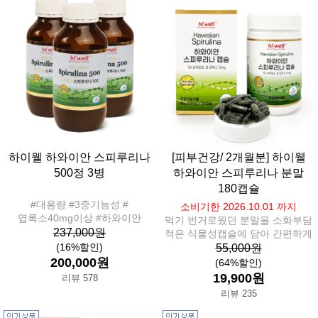
하이웰 하와이안 스피루리나
[피부건강/ 2개월분] 하이웰
500정 3병
하와이안 스피루리나 분말
180캡슐
#대용량 #3중기능성 #
소비기한 2026.10.01 까지
엽록소40mg이상 #하와이안
먹기 번거로웠던 분말을 소화부담
237,000원
적은 식물성캡슐에 담아 간편하게
(16%할인)
55,000원
200,000원
(64%할인)
19,900원
리뷰 578
리뷰 235