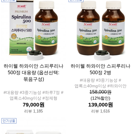
하이웰 하와이안 스피루리나
하이웰 하와이안 스피루리나
500정 대용량 (옵션선택:
500정 2병
묶음구성)
#대용량 #3중기능성 #
엽록소40mg이상 #하와이안
158,000원
#대용량 #3중기능성 #하루7정 #
엽록소40mg이상 #정제형
(12%할인)
79,000원
139,000원
리뷰 1,185
리뷰 1,616