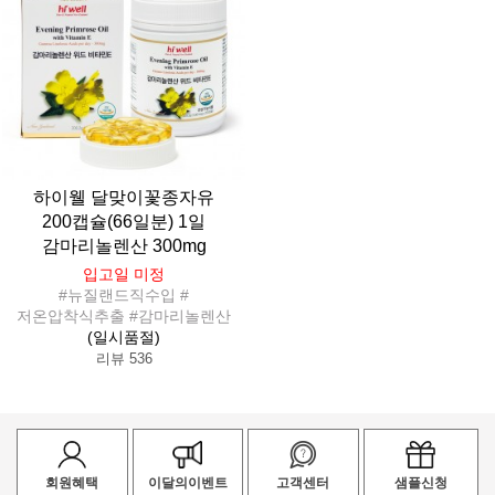
하이웰 달맞이꽃종자유
200캡슐(66일분) 1일
감마리놀렌산 300mg
입고일 미정
#뉴질랜드직수입 #
저온압착식추출 #감마리놀렌산
(일시품절)
리뷰 536
회원혜택
이달의이벤트
고객센터
샘플신청