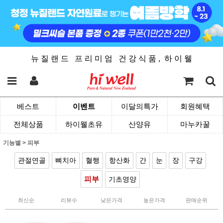
뉴 질 랜 드 프 리 미 엄 건 강 식 품 , 하 이 웰
베스트
이벤트
이달의특가
회원혜택
전체상품
하이웰초유
산양유
마누카꿀
기능별
>
피부
관절연골
뼈치아
혈행
항산화
간
눈
장
구강
피부
기초영양
최신순
리뷰수
낮은가격
높은가격
판매순위