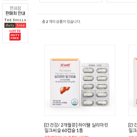
총
2
개의 상품이 있습니다.
[간건강/ 2개월분] 하이웰 실리마린
[간
밀크씨슬 60캡슐 1통
밀크