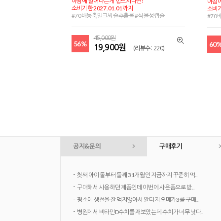
아침에 일어나는게 힘드시다면!
아침에
소비기한 2027.01.01까지
소비기
#70배농축밀크씨슬추출물 #식물성캡슐
#70
45,000원
56%
60
19,900원
(리뷰수 : 220)
공지&문의
구매후기
-
첫째 아이 돌부터 둘째 31개월인 지금까지 꾸준히 먹..
-
구매해서 사용하던 제품인데 이번에 사은품으로 받..
-
평소에 생선을 잘 먹지않아서 알티지 오메가3를 구매..
-
병원에서 비타민D수치를 재보았는데 수치가 너무 낮다..