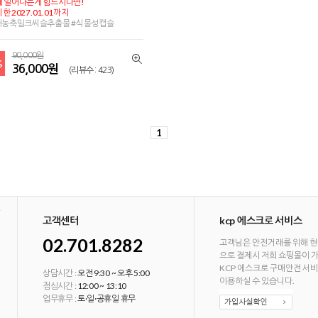
 일어나는게 힘드시다면!
한 2027.01.01까지
배농축밀크씨슬추출물 #식물성캡슐
90,000원
%
36,000원
(리뷰수 : 423)
1
고객센터
kcp 에스크로 서비스
02.701.8282
고객님은 안전거래를 위해 현
으로 결제시 저희 쇼핑몰이 
KCP 에스크로 구매안전 서
상담시간 :
오전 9:30 ~ 오후 5:00
이용하실 수 있습니다.
점심시간 :
12:00 ~ 13:10
업무휴무 :
토·일·공휴일 휴무