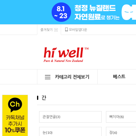
즐겨찾기
모바일앱다운
베스트
카테고리 전체보기
간
관절연골(3)
뼈치아(8)
눈(10)
장(6)