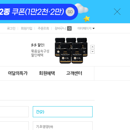
로그인
회원가입
주문조회
장바구니
0
마이페이지
이달의특가
회원혜택
고객센터
간(2)
기초영양(9)