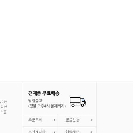
전제품 무료배송
당일출고
금 등
(평일 오후4시 결제까지)
가입한
비스를
주문조회
샘플신청
문의게시판
회원혜택