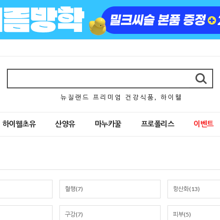
뉴 질 랜 드 프 리 미 엄 건 강 식 품 , 하 이 웰
하이웰초유
산양유
마누카꿀
프로폴리스
이벤트
혈행(7)
항산화(13)
구강(7)
피부(5)