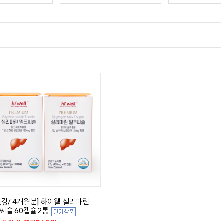
건강/ 4개월분] 하이웰 실리마린
씨슬 60캡슐 2통