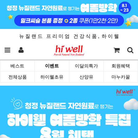
뉴 질 랜 드 프 리 미 엄 건 강 식 품 , 하 이 웰
베스트
이벤트
이달의특가
회원혜택
전체상품
하이웰초유
산양유
마누카꿀