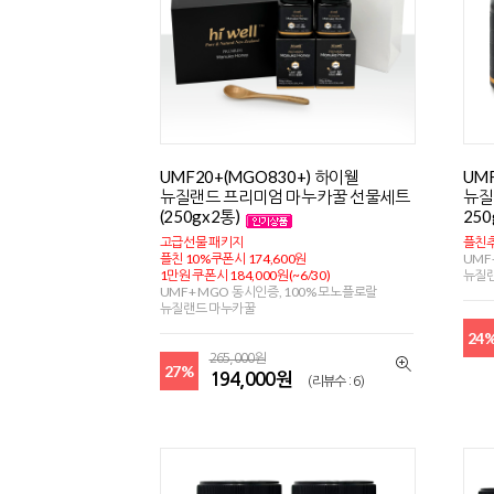
UMF20+(MGO830+) 하이웰
UM
뉴질랜드 프리미엄 마누카꿀 선물세트
뉴질
(250gx2통)
250
고급선물 패키지
플친추
플친 10%쿠폰시 174,600원
UMF
1만원 쿠폰시 184,000원(~6/30)
뉴질
UMF+ MGO 동시인증, 100% 모노플로랄
뉴질랜드 마누카꿀
24
265,000원
27%
194,000원
(리뷰수 : 6)