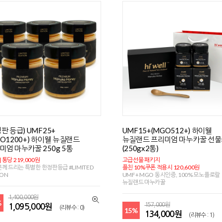
판 등급) UMF25+
UMF15+(MGO512+) 하이웰
GO1200+) 하이웰 뉴질랜드
뉴질랜드 프리미엄 마누카꿀 선
미엄 마누카꿀 250g 5통
(250gx2통)
] 통당 219,000원
고급선물 패키지
께 드리는 특별한 한정판등급 #LIMITED
플친 10%쿠폰 적용시 120,600원
ION
UMF+ MGO 동시인증, 100% 모노플로랄
뉴질랜드 마누카꿀
1,400,000원
%
157,000원
1,095,000원
(리뷰수 : 0)
15%
134,000원
(리뷰수 : 1)