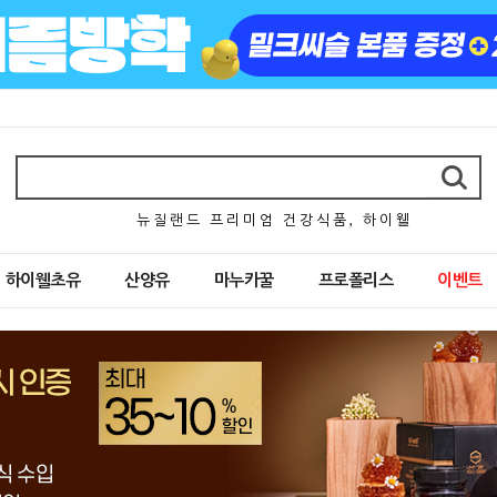
뉴 질 랜 드 프 리 미 엄 건 강 식 품 , 하 이 웰
하이웰초유
산양유
마누카꿀
프로폴리스
이벤트