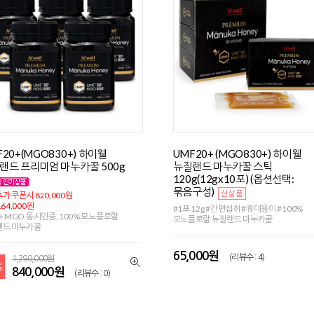
F20+(MGO830+) 하이웰
UMF20+ (MGO830+) 하이웰
랜드 프리미엄 마누카꿀 500g
뉴질랜드 마누카꿀 스틱
120g(12gx10포) (옵션선택:
묶음구성)
가 쿠폰시 820,000원
64,000원
#1포 12g #간편섭취 #휴대용이 #100%
+ MGO 동시인증, 100% 모노플로랄
모노플로랄 뉴질랜드 마누카꿀
랜드 마누카꿀
65,000원
(리뷰수 : 4)
1,290,000원
%
840,000원
(리뷰수 : 0)