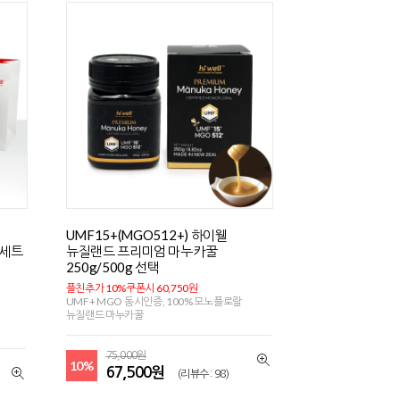
UMF15+(MGO512+) 하이웰
물세트
뉴질랜드 프리미엄 마누카꿀
250g/500g 선택
플친추가 10%쿠폰시 60,750원
UMF+ MGO 동시인증, 100% 모노플로랄
뉴질랜드 마누카꿀
75,000원
10%
67,500원
(리뷰수 : 98)