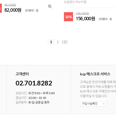
뉴질랜드 마누카꿀
95,000원
%
82,000원
(리뷰수 : 0)
190,000원
18%
156,000원
(리뷰수 : 4)
1
2
[끝]
고객센터
kcp 에스크로 서비스
02.701.8282
고객님은 안전거래를 위해 현
으로 결제시 저희 쇼핑몰이 
KCP 에스크로 구매안전 서
상담시간 :
오전 9:30 ~ 오후 5:00
이용하실 수 있습니다.
점심시간 :
12:00 ~ 13:10
업무휴무 :
토·일·공휴일 휴무