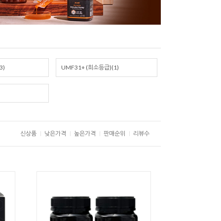
3)
UMF31+ (희소등급)(1)
신상품
낮은가격
높은가격
판매순위
리뷰수