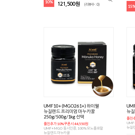
10%
121,500원
(리뷰수 : 0)
15
UMF10+ (MGO261+) 하이웰
UM
뉴질랜드 프리미엄 마누카꿀
뉴질
250g/500g/1kg 선택
플친추
UMF
플친추가 10%쿠폰시 44,550원
뉴질
UMF+ MGO 동시인증, 100% 모노플로랄
뉴질랜드 마누카꿀