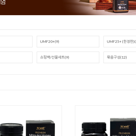
UMF20+(9)
UMF25+ (한정판)(
쇼핑백/선물세트(9)
묶음구성(12)