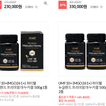
270,000원
405,000원
%
19%
230,000원
330,000원
(리뷰수 : 1)
(리뷰수 : 1)
F10+(MGO261+) 하이웰
UMF10+ (MGO261+) 하이웰
랜드 프리미엄 마누카꿀 500g1통
뉴질랜드 프리미엄 마누카꿀 500
2통
가 10%쿠폰시 73,800원
+ MGO 동시인증, 100% 모노플로랄
플친추가 쿠폰시 140,400원
랜드 마누카꿀
통당 70,200원
UMF+ MGO 동시인증, 100% 모노플로랄