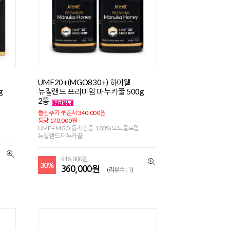
UMF20+(MGO830+) 하이웰
g
뉴질랜드 프리미엄 마누카꿀 500g
2통
플친추가 쿠폰시 340,000원
통당 170,000원
UMF+ MGO 동시인증, 100% 모노플로랄
뉴질랜드 마누카꿀
516,000원
30%
360,000원
(리뷰수 : 1)