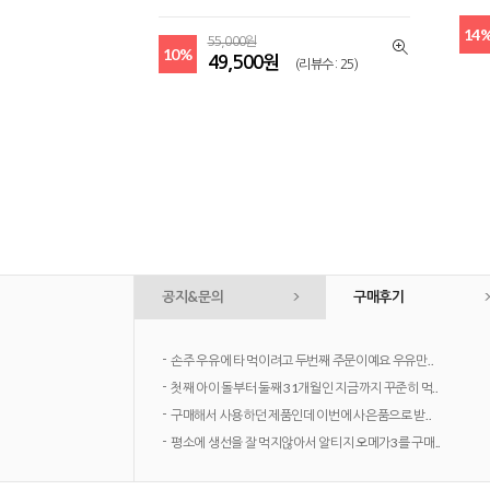
14
55,000원
10%
49,500원
(리뷰수 : 25)
공지&문의
구매후기
-
[8.1 - 23] 하이웰 여름방학 특집 8월 혜택
-
[26년 8월] 신용카드 무이자 혜택
-
FAQ> 초유파우더 양이 지난번과 달라 보여요?
-
올바른 건강식품 보관 및 섭취 방법