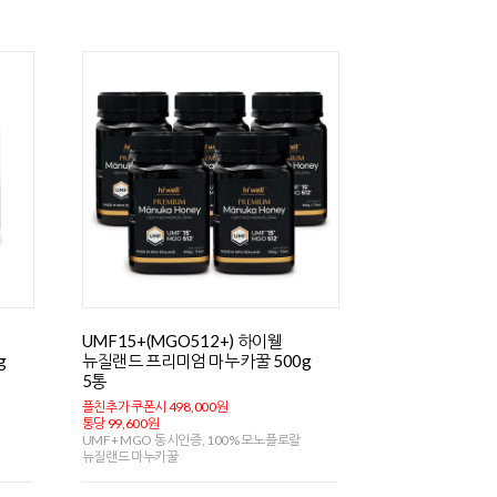
UMF15+(MGO512+) 하이웰
g
뉴질랜드 프리미엄 마누카꿀 500g
5통
플친추가 쿠폰시 498,000원
통당 99,600원
UMF+ MGO 동시인증, 100% 모노플로랄
뉴질랜드 마누카꿀