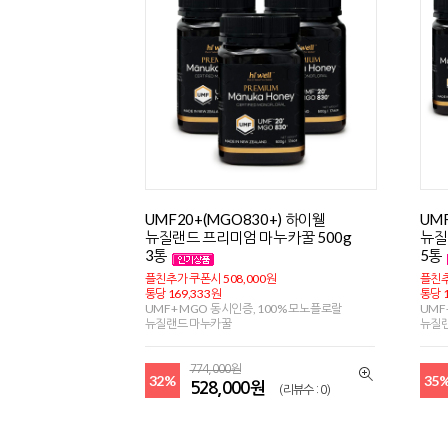
UMF20+(MGO830+) 하이웰
UM
뉴질랜드 프리미엄 마누카꿀 500g
뉴질
3통
5통
플친추가 쿠폰시 508,000원
플친추
통당 169,333원
통당 1
UMF+ MGO 동시인증, 100% 모노플로랄
UMF
뉴질랜드 마누카꿀
뉴질
774,000원
32%
35
528,000원
(리뷰수 : 0)