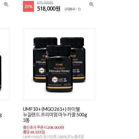
675,000원
23%
518,000원
(리뷰수 : 1)
UMF10+ (MGO261+) 하이웰
g
뉴질랜드 프리미엄 마누카꿀 500g
3통
플친추가 쿠폰시 208,000원
통당 69,333원
UMF+ MGO 동시인증, 100% 모노플로랄