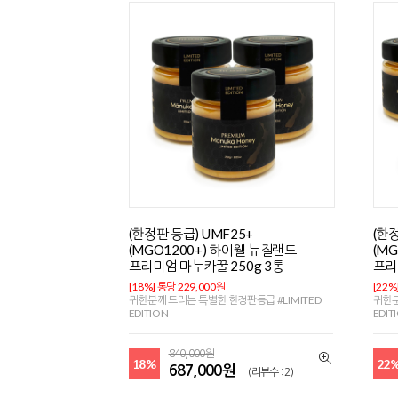
(한정판 등급) UMF25+
(한정
(MGO1200+) 하이웰 뉴질랜드
(M
프리미엄 마누카꿀 250g 3통
프리
[18%] 통당 229,000원
[22%
귀한분께 드리는 특별한 한정판등급 #LIMITED
귀한분
EDITION
EDIT
840,000원
18%
22
687,000원
(리뷰수 : 2)