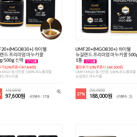
F20+(MGO830+) 하이웰
UMF20+(MGO830+) 하이웰
랜드 프리미엄 마누카꿀
뉴질랜드 프리미엄 마누카꿀 500
g/500g 선택
1통
가10%쿠폰시 87,840원
플친추가 10%쿠폰시 169,200원
+ MGO 동시인증, 100% 모노플로랄
UMF+ MGO 동시인증, 100% 모노플로랄
랜드 마누카꿀
뉴질랜드 마누카꿀
129,000원
258,000원
%
27%
97,600원
188,000원
(리뷰수 : 179)
(리뷰수 : 3)