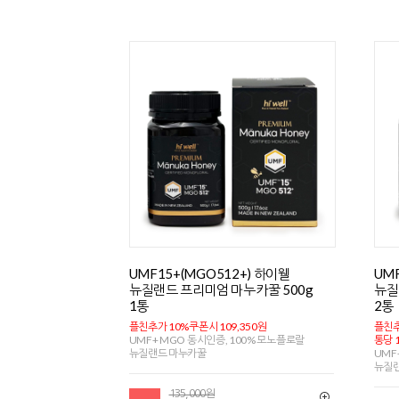
UMF15+(MGO512+) 하이웰
UM
뉴질랜드 프리미엄 마누카꿀 500g
뉴질
1통
2통
플친추가 10%쿠폰시 109,350원
플친추
UMF+ MGO 동시인증, 100% 모노플로랄
통당 1
뉴질랜드 마누카꿀
UMF
뉴질
135,000원