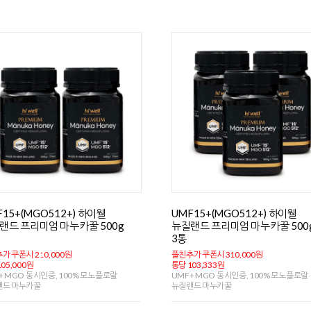
F15+(MGO512+) 하이웰
UMF15+(MGO512+) 하이웰
랜드 프리미엄 마누카꿀 500g
뉴질랜드 프리미엄 마누카꿀 500
3통
가 쿠폰시 210,000원
플친추가 쿠폰시 310,000원
05,000원
통당 103,333원
+ MGO 동시인증, 100% 모노플로랄
UMF+ MGO 동시인증, 100% 모노플로랄
랜드 마누카꿀
뉴질랜드 마누카꿀