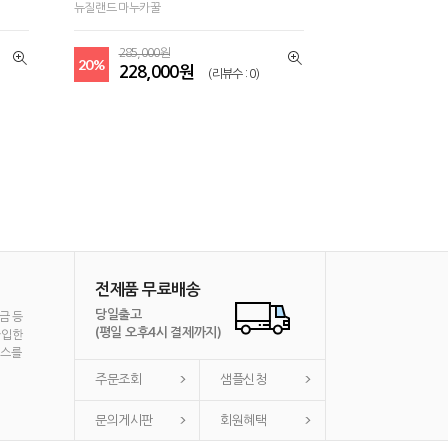
뉴질랜드 마누카꿀
285,000원
20%
228,000원
(리뷰수 : 0)
전제품 무료배송
당일출고
금 등
(평일 오후4시 결제까지)
가입한
비스를
주문조회
샘플신청
문의게시판
회원혜택