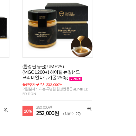
(한정판 등급) UMF25+
(MGO1200+) 하이웰 뉴질랜드
프리미엄 마누카꿀 250g
플친추가 쿠폰시 232,000원
귀한분께 드리는 특별한 한정판등급 #LIMITED
EDITION
280,000원
10%
252,000원
(리뷰수 : 27)