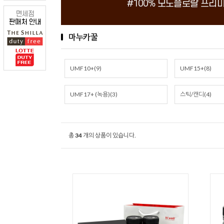
마누카꿀
UMF10+(9)
UMF15+(8)
UMF17+ (녹용)(3)
스틱/캔디(4)
총
34
개의 상품이 있습니다.