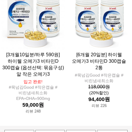
[3개월10일분/하루 590원]
[6개월 20일분] 하이웰
하이웰 오메가3 비타민D
오메가3 비타민D 300캡슐
300캡슐 (옵션선택: 묶음구성)
2통
알 작은 오메가3
#목넘김Good #작은캡슐 #
비린냄새최소화
입고 완료!
118,000원
#목넘김Good #작은캡슐 #
비린냄새최소화
(20%할인)
EPA+DHA=900mg
94,400원
59,000원
리뷰 226
리뷰 248