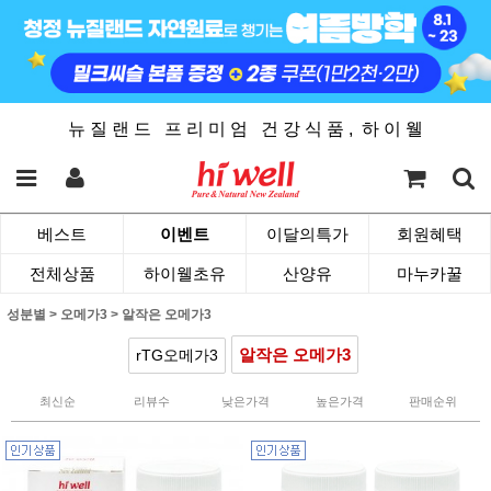
뉴 질 랜 드 프 리 미 엄 건 강 식 품 , 하 이 웰
베스트
이벤트
이달의특가
회원혜택
전체상품
하이웰초유
산양유
마누카꿀
성분별
>
오메가3
>
알작은 오메가3
알작은 오메가3
rTG오메가3
최신순
리뷰수
낮은가격
높은가격
판매순위