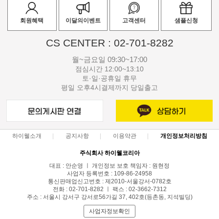
회원혜택
이달의이벤트
고객센터
샘플신청
CS CENTER : 02-701-8282
월~금요일 09:30~17:00
점심시간 12:00~13:10
토·일·공휴일 휴무
평일 오후4시결제까지 당일출고
하이웰소개
공지사항
이용약관
개인정보처리방침
주식회사 하이웰코리아
대표 : 안순영 ㅣ 개인정보 보호 책임자 : 원현정
사업자 등록번호 : 109-86-24958
통신판매업신고번호 : 제2010-서울강서-0782호
전화 : 02-701-8282 ㅣ 팩스 : 02-3662-7312
주소 : 서울시 강서구 강서로56가길 37, 402호(등촌동, 지석빌딩)
사업자정보확인