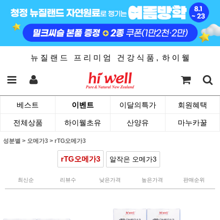
뉴 질 랜 드 프 리 미 엄 건 강 식 품 , 하 이 웰
베스트
이벤트
이달의특가
회원혜택
전체상품
하이웰초유
산양유
마누카꿀
성분별
>
오메가3
>
rTG오메가3
rTG오메가3
알작은 오메가3
최신순
리뷰수
낮은가격
높은가격
판매순위