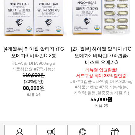
[4개월분] 하이웰 알티지 rTG
[2개월분] 하이웰 알티지 rTG
오메가3 비타민D 2통
오메가3 비타민D 60캡슐/
베스트 오메가3
#EPA 및 DHA 900mg #
식물성캡슐 #7중기능성
리뉴얼 입고완료!
110,000원
세트구성 최대 33% 할인중
(20%할인)
#하루1캡슐 #EPA 및 DHA 900mg
#식물성캡슐 #7중기능성(눈,
88,000원
기억력,혈행,혈중중성지질 외)
리뷰 34
55,000원
리뷰 26