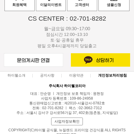
회원혜택
이달의이벤트
고객센터
샘플신청
CS CENTER : 02-701-8282
월~금요일 09:30~17:00
점심시간 12:00~13:10
토·일·공휴일 휴무
평일 오후4시결제까지 당일출고
하이웰소개
공지사항
이용약관
개인정보처리방침
주식회사 하이웰코리아
대표 : 안순영 ㅣ 개인정보 보호 책임자 : 원현정
사업자 등록번호 : 109-86-24958
통신판매업신고번호 : 제2010-서울강서-0782호
전화 : 02-701-8282 ㅣ 팩스 : 02-3662-7312
주소 : 서울시 강서구 강서로56가길 37, 402호(등촌동, 지석빌딩)
사업자정보확인
COPYRIGHT(C)하이웰 공식몰, 뉴질랜드 프리미엄 건강식품 ALL RIGHTS