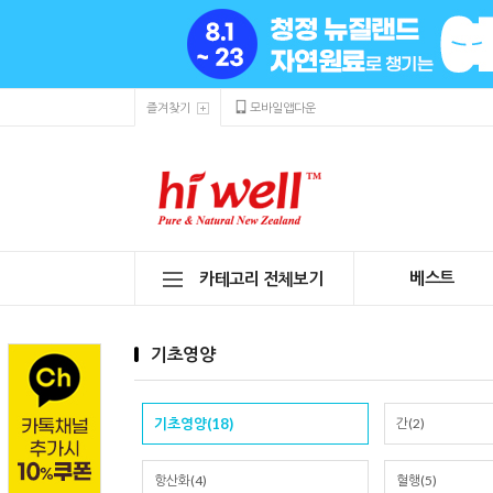
즐겨찾기
모바일앱다운
베스트
카테고리 전체보기
기초영양
기초영양(18)
간(2)
항산화(4)
혈행(5)