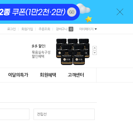
로그인
회원가입
주문조회
장바구니
0
마이페이지
이달의특가
회원혜택
고객센터
전립선