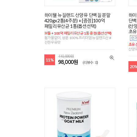
하이웰 뉴질랜드 산양유 단백질 분말
하이
420gx2통(4주분) + [증정]100억
단백
패밀리유산균 1통(옵션선택)
(산
초유
보틀 + 100억 패밀리유산균 1통 증정(옵션선택)
첨가물없이, 성분 100% 프리미엄 뉴질랜드산 #
진한우유맛
초유 
산양유
110,000원
11%
98,000원
(리뷰수 : 8)
20