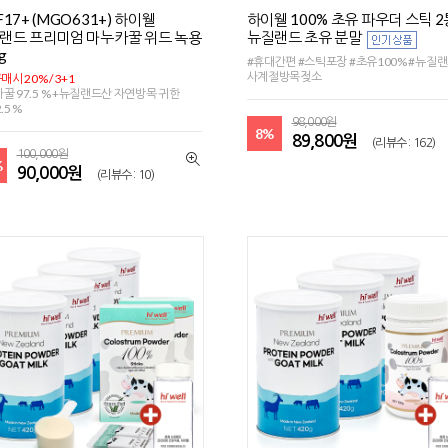
17+ (MGO631+) 하이웰
하이웰 100% 초유 파우더 스틱 2통
랜드 프리미엄 마누카꿀 위드 녹용
뉴질랜드 초유 분말
g
#휴대간편 #스틱포장 #초유100% #뉴질랜
사계절방목젖소
매시 20% / 3+1
꿀 97.5 % +뉴질랜드산 자연방목 귀한
.5 %
98,000원
8%
89,800원
(리뷰수 : 162)
100,000원
%
90,000원
(리뷰수 : 10)