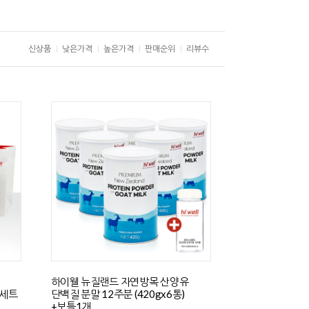
신상품
낮은가격
높은가격
판매순위
리뷰수
하이웰 뉴질랜드 자연방목 산양유
물세트
단백질 분말 12주분 (420gx6통)
+보틀1개