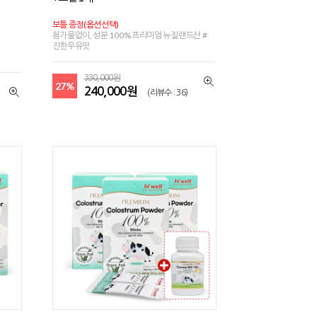
보틀 증정(옵션선택)
첨가물없이, 성분 100% 프리미엄 뉴질랜드산 #
진한우유맛
330,000원
27%
240,000원
(리뷰수 : 36)