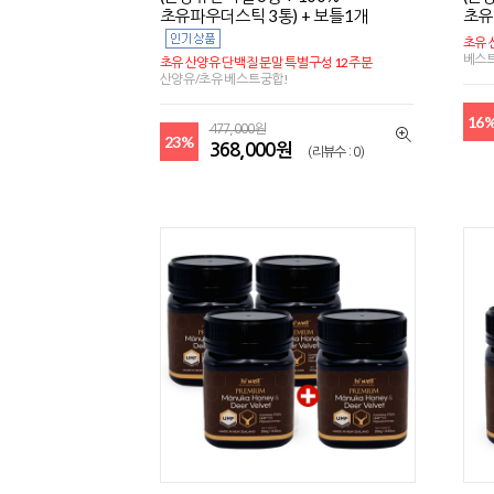
초유파우더스틱 3통) + 보틀1개
초유
초유 
베스
초유 산양유 단백질 분말 특별구성 12주분
산양유/초유 베스트궁합!
16
477,000원
23%
368,000원
(리뷰수 : 0)