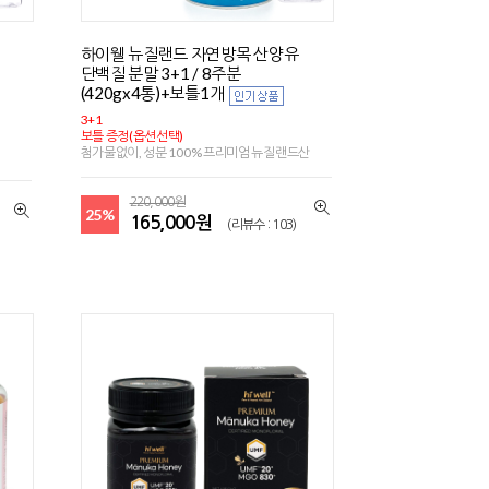
하이웰 뉴질랜드 자연방목 산양유
단백질 분말 3+1 / 8주분
(420gx4통)+보틀1개
3+1
보틀 증정(옵션선택)
첨가물없이, 성분 100% 프리미엄 뉴질랜드산
220,000원
25%
165,000원
(리뷰수 : 103)