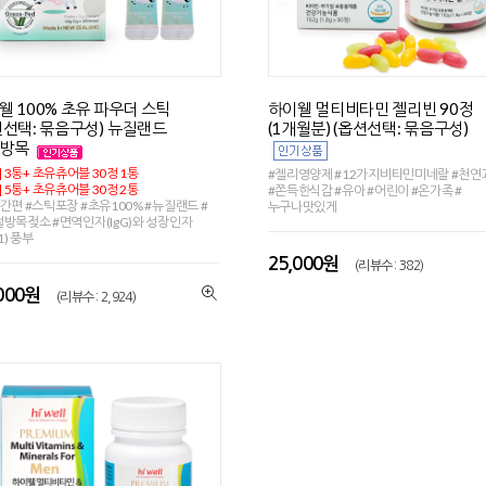
웰 100% 초유 파우더 스틱
하이웰 멀티비타민 젤리빈 90정
션선택: 묶음구성) 뉴질랜드
(1개월분) (옵션선택: 묶음구성)
연방목
] 3통+ 초유츄어블 30정 1통
#젤리영양제 #12가지비타민미네랄 #천
] 5통+ 초유츄어블 30정 2통
#쫀득한식감 #유아 #어린이 #온가족 #
간편 #스틱포장 #초유100% #뉴질랜드 #
누구나맛있게
방목젖소 #면역인자(IgG)와 성장인자
-1) 풍부
25,000원
(리뷰수 : 382)
,000원
(리뷰수 : 2,924)