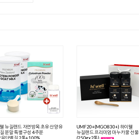
웰 뉴질랜드 자연방목 초유 산양유
UMF20+(MGO830+) 하이웰
질 분말 특별구성 4주분
뉴질랜드 프리미엄 마누카꿀 선
양유단백질 2통+100%
(250gx2통)