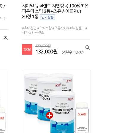
 /
하이웰 뉴질랜드 자연방목 100%초유
파우더 스틱 3통+초유츄어블Plus
30정 1통
드 #
#휴대간편 #스틱포장 #초유100% #뉴질랜드 #
사계절방목젖소
172,000원
23%
132,000원
(리뷰수 : 1,907)