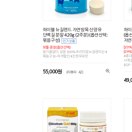
하이웰 뉴질랜드 자연방목 산양유
하이
단백질 분말 420g (2주분) (옵션선택:
(옵
묶음구성)
자
[23%
보틀 증정(옵션선택)
[29%
첨가물없이, 성분 100% 프리미엄 뉴질랜드산 #
#휴대
묶음구성~파격할인 #진한우유맛
사계절
(IGF
55,000원
(리뷰수 : 42)
49