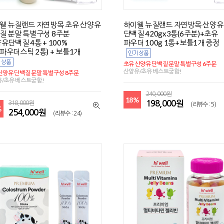
웰 뉴질랜드 자연방목 초유 산양유
하이웰 뉴질랜드 자연방목 산양유
질 분말 특별구성 8주분
단백질 420gx3통(6주분)+초유
양유단백질 4통 + 100%
파우더 100g 1통+보틀1개 증정
파우더스틱 2통) + 보틀1개
초유 산양유 단백질 분말 특별구성 6주분
산양유/초유 베스트궁합!
산양유 단백질 분말 특별구성 8주분
/초유 베스트궁합!
240,000원
18%
198,000원
318,000원
(리뷰수 : 5)
%
254,000원
(리뷰수 : 24)