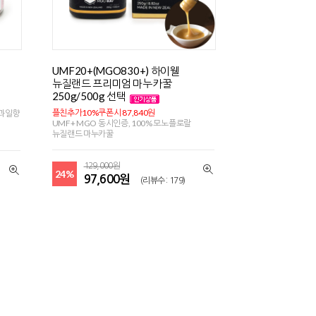
UMF20+(MGO830+) 하이웰
뉴질랜드 프리미엄 마누카꿀
250g/500g 선택
플친추가10%쿠폰시 87,840원
연과일향
UMF+ MGO 동시인증, 100% 모노플로랄
뉴질랜드 마누카꿀
129,000원
24%
97,600원
(리뷰수 : 179)