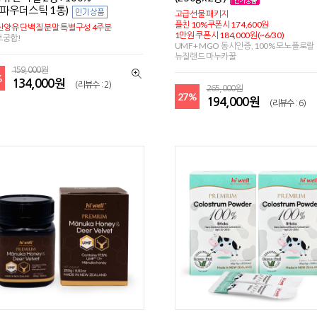
파우더스틱 1통)
고급선물 패키지
플친 10%쿠폰시 174,600원
산양유 단백질 분말 특별구성 4주분
1만원 쿠폰시 184,000원(~6/30)
트궁합!
UMF+ MGO 동시인증, 100% 모노플로랄
뉴질랜드 마누카꿀
159,000원
%
134,000원
(리뷰수 : 2)
265,000원
27%
194,000원
(리뷰수 : 6)