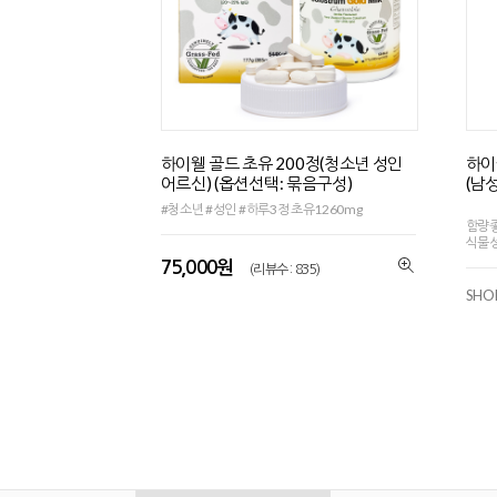
하이웰 골드 초유 200정(청소년 성인
하이
어르신) (옵션선택: 묶음구성)
(남
#청소년 #성인 #하루3정 초유1260mg
함량좋
식물
75,000원
(리뷰수 : 835)
SHO