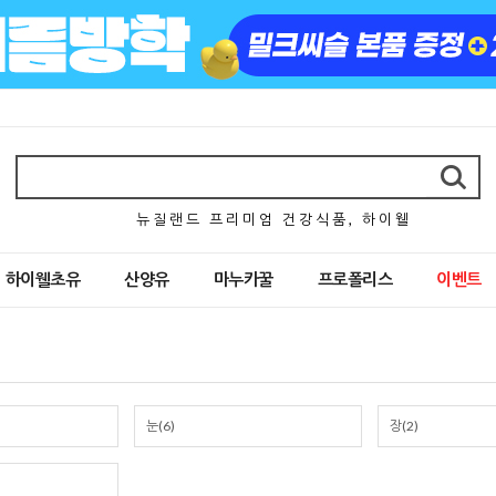
뉴 질 랜 드 프 리 미 엄 건 강 식 품 , 하 이 웰
하이웰초유
산양유
마누카꿀
프로폴리스
이벤트
눈(6)
장(2)