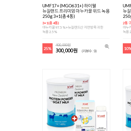
UMF17+ (MGO631+) 하이웰
UMF
뉴질랜드 프리미엄 마누카꿀 위드 녹용
뉴질
250g 3+1(총 4통)
250
3+1(총 4통)
2통 구
마누카꿀 97.5 % +뉴질랜드산 자연방목 귀한
마누카
녹용 2.5 %
녹용 2
400,000원
25%
10
300,000원
(리뷰수 : 9)