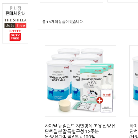
총
18
개의 상품이 있습니다.
하이웰 뉴질랜드 자연방목 초유 산양유
하이
단백질 분말 특별구성 12주분
단백
(산양유단백질 6통 + 100%
(산