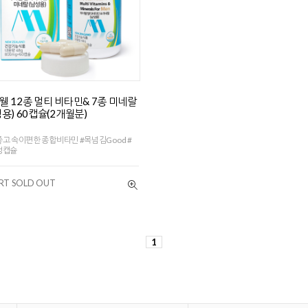
웰 12종 멀티 비타민& 7종 미네랄
성용) 60캡슐(2개월분)
고 속이편한 종합비타민 #목넘김Good #
성캡슐
RT SOLD OUT
1