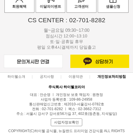
회원혜택
이달의이벤트
고객센터
샘플신청
CS CENTER : 02-701-8282
월~금요일 09:30~17:00
점심시간 12:00~13:10
토·일·공휴일 휴무
평일 오후4시결제까지 당일출고
하이웰소개
공지사항
이용약관
개인정보처리방침
주식회사 하이웰코리아
대표 : 안순영 ㅣ 개인정보 보호 책임자 : 원현정
사업자 등록번호 : 109-86-24958
통신판매업신고번호 : 제2010-서울강서-0782호
전화 : 02-701-8282 ㅣ 팩스 : 02-3662-7312
주소 : 서울시 강서구 강서로56가길 37, 402호(등촌동, 지석빌딩)
사업자정보확인
COPYRIGHT(C)하이웰 공식몰, 뉴질랜드 프리미엄 건강식품 ALL RIGHTS