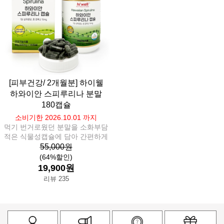
[피부건강/ 2개월분] 하이웰
하와이안 스피루리나 분말
180캡슐
소비기한 2026.10.01 까지
먹기 번거로웠던 분말을 소화부담
적은 식물성캡슐에 담아 간편하게
55,000원
(64%할인)
19,900원
리뷰 235