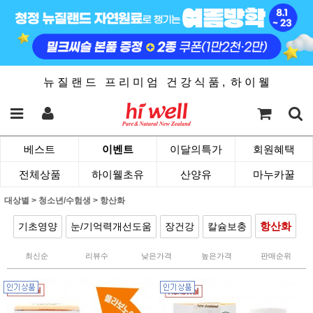
뉴 질 랜 드 프 리 미 엄 건 강 식 품 , 하 이 웰
베스트
이벤트
이달의특가
회원혜택
전체상품
하이웰초유
산양유
마누카꿀
대상별
>
청소년/수험생
>
항산화
항산화
기초영양
눈/기억력개선도움
장건강
칼슘보충
최신순
리뷰수
낮은가격
높은가격
판매순위