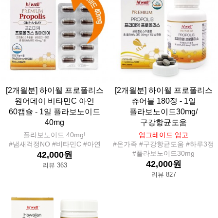
[2개월분] 하이웰 프로폴리스
[2개월분] 하이웰 프로폴리스
원어데이 비타민C 아연
츄어블 180정 - 1일
60캡슐 - 1일 플라보노이드
플라보노이드30mg/
40mg
구강항균도움
플라보노이드 40mg!
업그레이드 입고
#냄새걱정NO #비타민C #아연
#온가족 #구강항균도움 #하루3정
#플라보노이드30mg
42,000원
42,000원
리뷰 363
리뷰 827