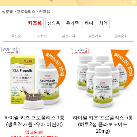
성분별
>
프로폴리스
>
키즈용
키즈용
성인용
온가족
캔디
치약
최신순
리뷰수
낮은가격
높은가격
판매순위
하이웰 키즈 프로폴리스 1통
하이웰 키즈 프로폴리스 6통
(생후24개월~유아 어린이)
(하루2정 플라보노이드
20mg)
입고완료!