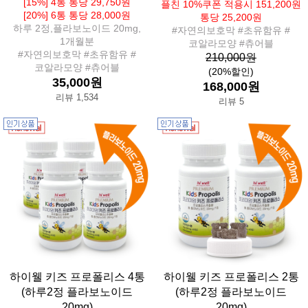
[15%] 4통 통당 29,750원
플친 10%쿠폰 적용시 151,200원
[20%] 6통 통당 28,000원
통당 25,200원
하루 2정,플라보노이드 20mg,
#자연의보호막 #초유함유 #
1개월분
코알라모양 #츄어블
#자연의보호막 #초유함유 #
210,000원
코알라모양 #츄어블
(20%할인)
35,000원
168,000원
리뷰 1,534
리뷰 5
하이웰 키즈 프로폴리스 4통
하이웰 키즈 프로폴리스 2통
(하루2정 플라보노이드
(하루2정 플라보노이드
20mg)
20mg)