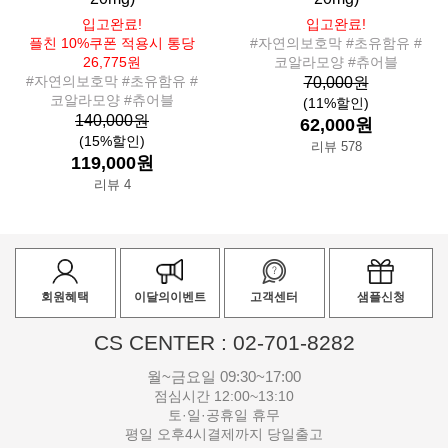
입고완료!
입고완료!
플친 10%쿠폰 적용시 통당
#자연의보호막 #초유함유 #
26,775원
코알라모양 #츄어블
#자연의보호막 #초유함유 #
70,000원
코알라모양 #츄어블
(11%할인)
140,000원
62,000원
(15%할인)
리뷰 578
119,000원
리뷰 4
회원혜택
이달의이벤트
고객센터
샘플신청
CS CENTER : 02-701-8282
월~금요일 09:30~17:00
점심시간 12:00~13:10
토·일·공휴일 휴무
평일 오후4시결제까지 당일출고