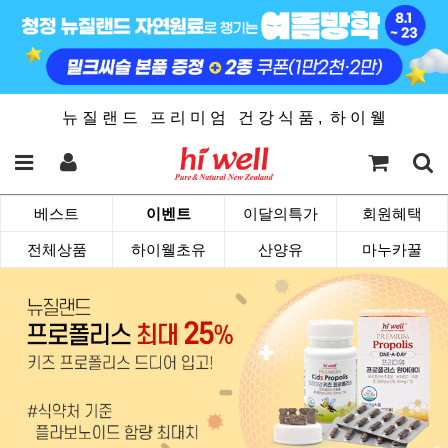
뉴 질 랜 드 프 리 미 엄 건 강 식 품 , 하 이 웰
베스트
이벤트
이달의특가
회원혜택
전체상품
하이웰초유
산양유
마누카꿀