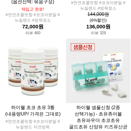
(옵션선택: 묶음구성)
#천연초콜릿향 #코코아분말 #
뉴질랜드 #방목젖소
재입고 완료!
144,000원
#천연초콜릿향 #코코아분말 #
뉴질랜드 #방목젖소
(6%할인)
72,000원
136,000원
리뷰 460
리뷰 329
하이웰 초코 초유 3통
하이웰 샘플신청 (2종
(내용량UP/ 가격은 그대로)
선택가능) - 초유츄어블
초유파우더 초코초유
#천연초콜릿향 #코코아분말 #
골드초유 산양유 키즈유산균
뉴질랜드 자연방목