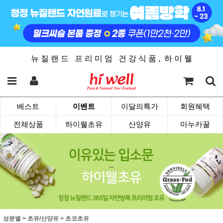
뉴 질 랜 드 프 리 미 엄 건 강 식 품 , 하 이 웰
베스트
이벤트
이달의특가
회원혜택
전체상품
하이웰초유
산양유
마누카꿀
성분별
>
초유/산양유
>
초코초유