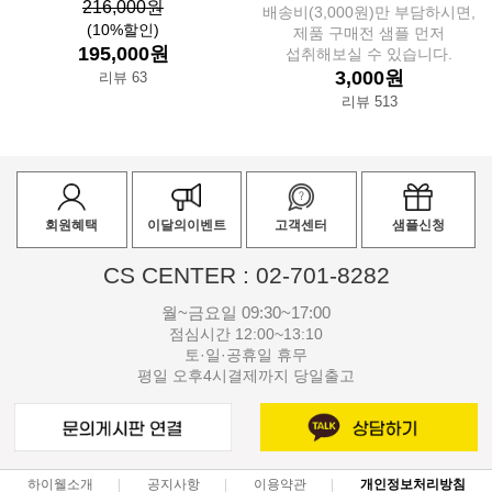
216,000원
배송비(3,000원)만 부담하시면,
(10%할인)
제품 구매전 샘플 먼저
195,000원
섭취해보실 수 있습니다.
3,000원
리뷰 63
리뷰 513
회원혜택
이달의이벤트
고객센터
샘플신청
CS CENTER : 02-701-8282
월~금요일 09:30~17:00
점심시간 12:00~13:10
토·일·공휴일 휴무
평일 오후4시결제까지 당일출고
하이웰소개
공지사항
이용약관
개인정보처리방침