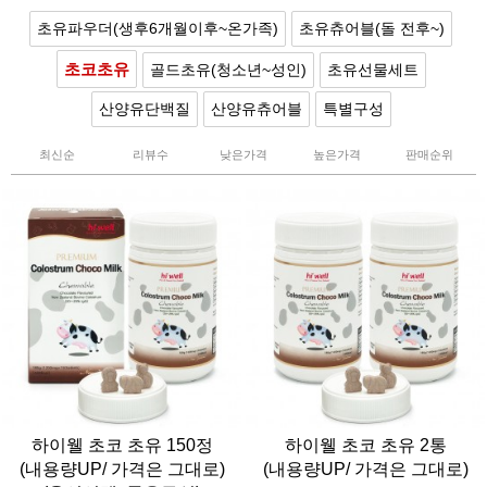
초유파우더(생후6개월이후~온가족)
초유츄어블(돌 전후~)
초코초유
골드초유(청소년~성인)
초유선물세트
산양유단백질
산양유츄어블
특별구성
최신순
리뷰수
낮은가격
높은가격
판매순위
하이웰 초코 초유 150정
하이웰 초코 초유 2통
(내용량UP/ 가격은 그대로)
(내용량UP/ 가격은 그대로)