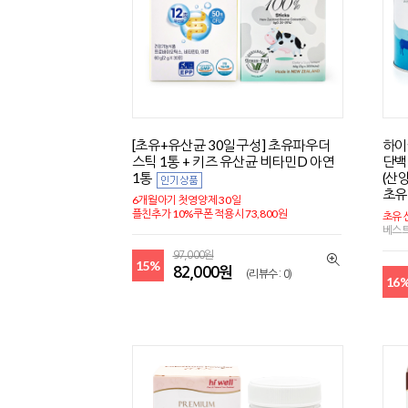
[초유+유산균 30일구성] 초유파우더
하이
스틱 1통 + 키즈 유산균 비타민D 아연
단백
1통
(산
초유
6개월아기 첫영양제 30일
플친추가 10%쿠폰 적용시 73,800원
초유 
베스
97,000원
15%
82,000원
(리뷰수 : 0)
16