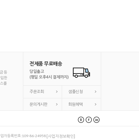
전제품 무료배송
당일출고
금 등
(평일 오후4시 결제까지)
가입한
비스를
주문조회
샘플신청
문의게시판
회원혜택
 사업자등록번호:109-86-24958
[사업자정보확인]