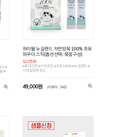
하이웰 뉴질랜드 자연방목 100% 초유
파우더 스틱(옵션선택: 묶음구성)
입고완료!
#휴대간편 #스틱포장 #초유100% #뉴질랜드 #
소 #
사계절방목젖소
 풍부
49,000원
(리뷰수 : 346)