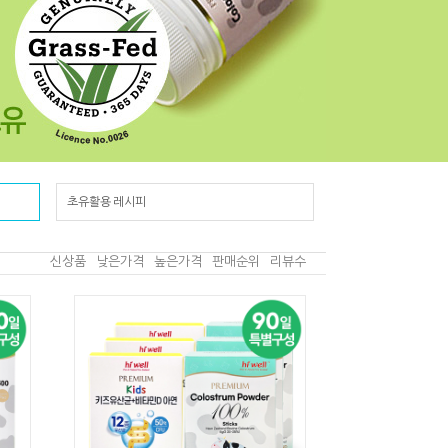
초유활용 레시피
신상품
낮은가격
높은가격
판매순위
리뷰수