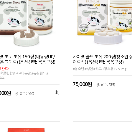
웰 초코 초유 150정 (내용량UP/
하이웰 골드 초유 200정(청소년 
은 그대로) (옵션선택: 묶음구성)
어르신) (옵션선택: 묶음구성)
 완료!
#청소년 #성인 #하루3정 초유1260mg
초콜릿향 #코코아분말 #뉴질랜드 #
젖소
75,000원
(리뷰수 : 835)
,000원
(리뷰수 : 460)