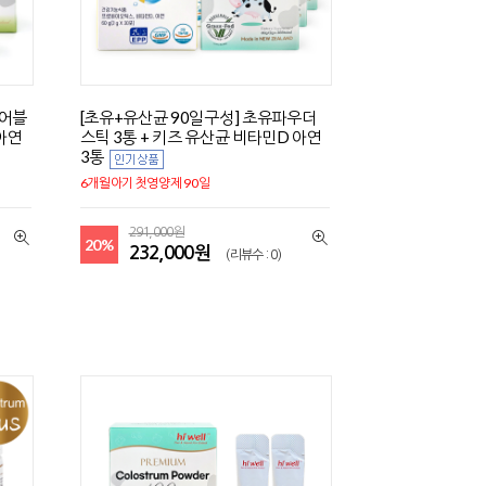
츄어블
[초유+유산균 90일구성] 초유파우더
 아연
스틱 3통 + 키즈 유산균 비타민D 아연
3통
6개월아기 첫영양제 90일
291,000원
20%
232,000원
(리뷰수 : 0)