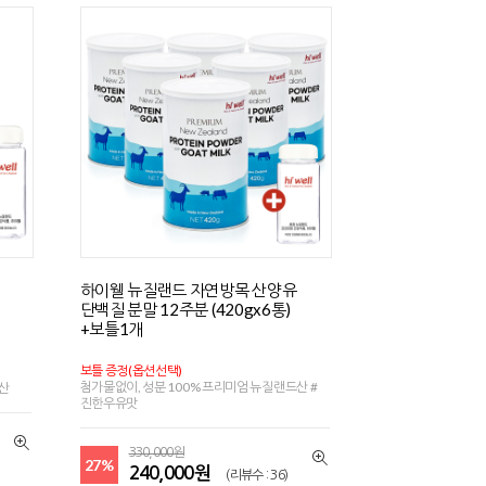
하이웰 뉴질랜드 자연방목 산양유
단백질 분말 12주분 (420gx6통)
+보틀1개
보틀 증정(옵션선택)
첨가물없이, 성분 100% 프리미엄 뉴질랜드산 #
드산
진한우유맛
330,000원
27%
240,000원
(리뷰수 : 36)