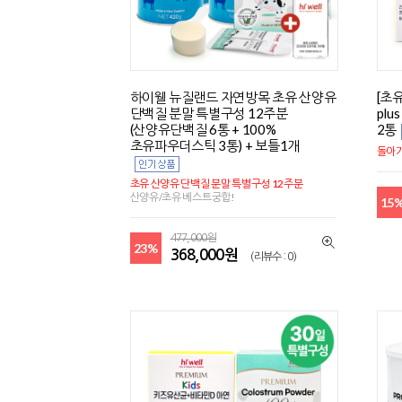
하이웰 뉴질랜드 자연방목 초유 산양유
[초
단백질 분말 특별구성 12주분
plu
(산양유단백질 6통 + 100%
2통
초유파우더스틱 3통) + 보틀1개
돌아기
초유 산양유 단백질 분말 특별구성 12주분
산양유/초유 베스트궁합!
15
477,000원
23%
368,000원
(리뷰수 : 0)