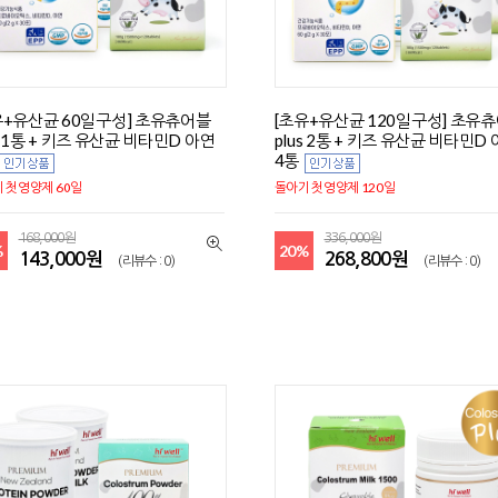
유+유산균 60일구성] 초유츄어블
[초유+유산균 120일구성] 초유
s 1통 + 키즈 유산균 비타민D 아연
plus 2통 + 키즈 유산균 비타민D
4통
 첫영양제 60일
돌아기 첫영양제 120일
168,000원
336,000원
%
20%
143,000원
268,800원
(리뷰수 : 0)
(리뷰수 : 0)