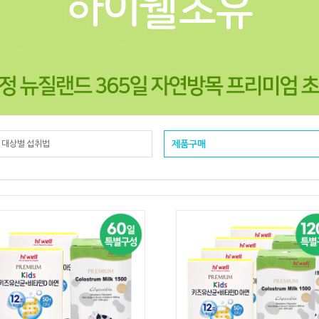
& 대상별 섭취법
제품구매