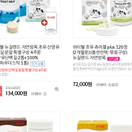
웰 뉴질랜드 자연방목 초유 산양유
하이웰 초유 츄어블 plus 120정
질 분말 특별구성 4주분
(2개월분) (옵션선택: 묶음구성)
양유단백질 2통+100%
뉴질랜드 자연방목
파우더스틱 1통)
#이유있는입소문 #뉴질랜드 #사계절방목젖
돌전후#면역인자(IgG)와 성장인자(IGF-1)
산양유 단백질 분말 특별구성 4주분
트궁합!
72,000원
(리뷰수 : 6,623)
159,000원
%
134,000원
(리뷰수 : 2)