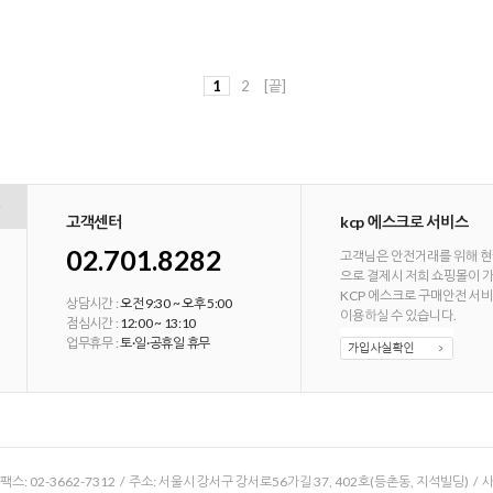
1
2
[끝]
고객센터
kcp 에스크로 서비스
02.701.8282
고객님은 안전거래를 위해 현
으로 결제시 저희 쇼핑몰이 
KCP 에스크로 구매안전 서
상담시간 :
오전 9:30 ~ 오후 5:00
이용하실 수 있습니다.
점심시간 :
12:00 ~ 13:10
업무휴무 :
토·일·공휴일 휴무
/ 팩스: 02-3662-7312 / 주소: 서울시 강서구 강서로56가길 37, 402호(등촌동, 지석빌딩) /