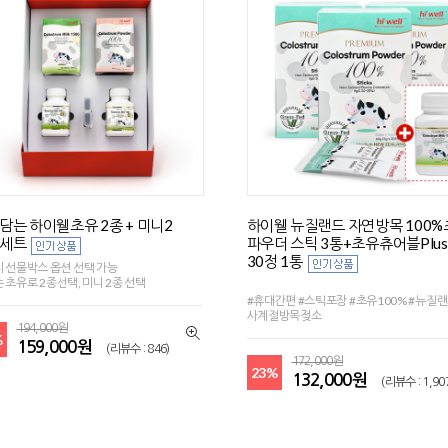
담는 하이웰초유 2종 + 미니2
하이웰 뉴질랜드 자연방목 100
세트
파우더 스틱 3통+초유츄어블Plus
30정 1통
 선물박스 옵션 선택 가능
 초유로 2종선택, 미니 2종 선택
#휴대간편 #스틱포장 #초유100% #뉴질랜
사계절방목젖소
194,000원
%
159,000원
(리뷰수 : 846)
172,000원
23%
132,000원
(리뷰수 : 1,90