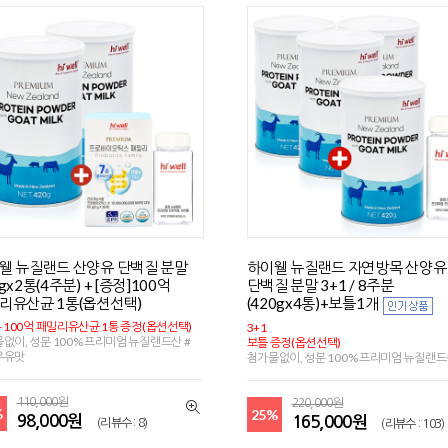
웰 뉴질랜드 산양유 단백질 분말
하이웰 뉴질랜드 자연방목 산양유
gx2통(4주분) + [증정]100억
단백질 분말 3+1 / 8주분
리유산균 1통(옵션선택)
(420gx4통)+보틀1개
+ 100억 패밀리유산균 1통 증정(옵션선택)
3+1
없이, 성분 100% 프리미엄 뉴질랜드산 #
보틀 증정(옵션선택)
우유맛
첨가물없이, 성분 100% 프리미엄 뉴질랜
110,000원
220,000원
%
25%
98,000원
165,000원
(리뷰수 : 8)
(리뷰수 : 103)