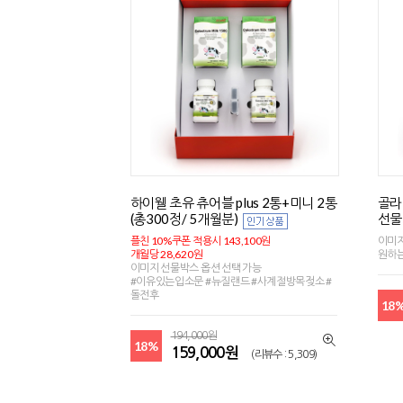
하이웰 초유 츄어블 plus 2통+미니 2통
골라
(총300정/ 5개월분)
선물
플친 10%쿠폰 적용시 143,100원
이미지
개월당 28,620원
원하는
이미지 선물박스 옵션 선택 가능
#이유있는입소문 #뉴질랜드 #사계절방목젖소 #
돌전후
18
194,000원
18%
159,000원
(리뷰수 : 5,309)