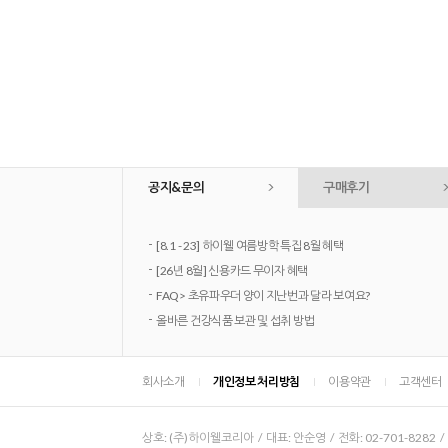
공지&문의
구매후기
-
[8.1 - 23] 하이웰 여름방학 특집 8월 혜택
-
[26년 8월] 신용카드 무이자 혜택
-
FAQ> 초유파우더 양이 지난번과 달라 보여요?
-
올바른 건강식품 보관 및 섭취 방법
회사소개
개인정보 처리방침
이용약관
고객센터
상호: (주)하이웰코리아 / 대표: 안순영 / 전화: 02-701-8282 