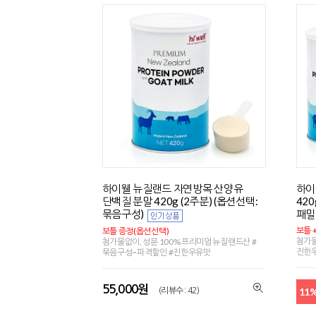
하이웰 뉴질랜드 자연방목 산양유
하이
단백질 분말 420g (2주분) (옵션선택:
420
묶음구성)
패밀
보틀 
보틀 증정(옵션선택)
첨가물
첨가물없이, 성분 100% 프리미엄 뉴질랜드산 #
진한
묶음구성~파격할인 #진한우유맛
55,000원
11
(리뷰수 : 42)