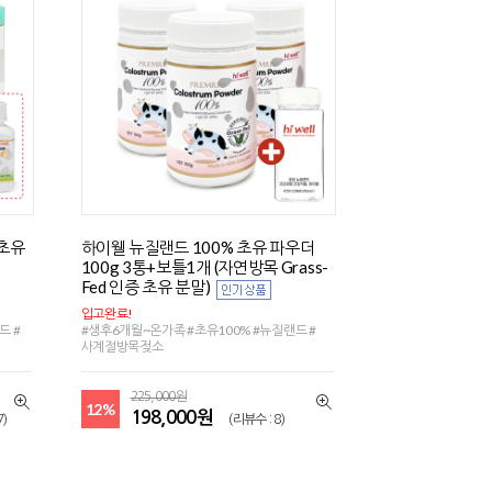
%초유
하이웰 뉴질랜드 100% 초유 파우더
100g 3통+보틀1개 (자연방목 Grass-
Fed 인증 초유 분말)
입고완료!
드 #
#생후6개월~온가족 #초유100% #뉴질랜드 #
사계절방목젖소
225,000원
12%
198,000원
7)
(리뷰수 : 8)