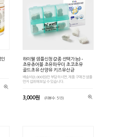
성인
하이웰 샘플신청 (2종 선택가능) -
초유츄어블 초유파우더 초코초유
골드초유 산양유 키즈유산균
배송비(3,000원)만 부담하시면, 제품 구매전 샘플
먼저 섭취해보실 수 있습니다.
3,000원
(리뷰수 : 513)