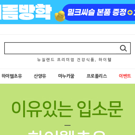
뉴 질 랜 드 프 리 미 엄 건 강 식 품 , 하 이 웰
하이웰초유
산양유
마누카꿀
프로폴리스
이벤트