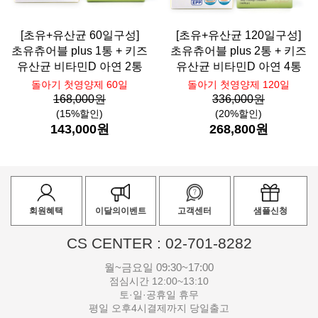
[초유+유산균 60일구성]
[초유+유산균 120일구성]
초유츄어블 plus 1통 + 키즈
초유츄어블 plus 2통 + 키즈
유산균 비타민D 아연 2통
유산균 비타민D 아연 4통
돌아기 첫영양제 60일
돌아기 첫영양제 120일
168,000원
336,000원
(15%할인)
(20%할인)
143,000원
268,800원
회원혜택
이달의이벤트
고객센터
샘플신청
CS CENTER : 02-701-8282
월~금요일 09:30~17:00
점심시간 12:00~13:10
토·일·공휴일 휴무
평일 오후4시결제까지 당일출고