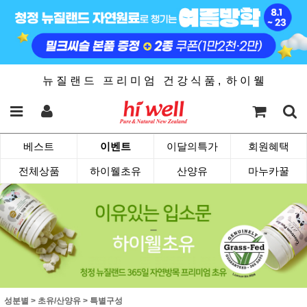
뉴 질 랜 드 프 리 미 엄 건 강 식 품 , 하 이 웰
베스트
이벤트
이달의특가
회원혜택
전체상품
하이웰초유
산양유
마누카꿀
성분별
>
초유/산양유
>
특별구성