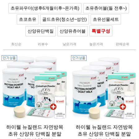
초유파우더(생후6개월이후~온가족)
초유츄어블(돌 전후~)
초코초유
골드초유(청소년~성인)
초유선물세트
특별구성
산양유단백질
산양유츄어블
최신순
리뷰수
낮은가격
높은가격
판매순위
하이웰 뉴질랜드 자연방목
하이웰 뉴질랜드 자연방목
초유 산양유 단백질 분말
초유 산양유 단백질 분말