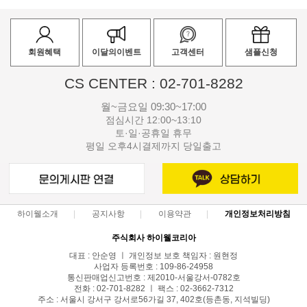
회원혜택
이달의이벤트
고객센터
샘플신청
CS CENTER : 02-701-8282
월~금요일 09:30~17:00
점심시간 12:00~13:10
토·일·공휴일 휴무
평일 오후4시결제까지 당일출고
하이웰소개
공지사항
이용약관
개인정보처리방침
주식회사 하이웰코리아
대표 : 안순영 ㅣ 개인정보 보호 책임자 : 원현정
사업자 등록번호 : 109-86-24958
통신판매업신고번호 : 제2010-서울강서-0782호
전화 : 02-701-8282 ㅣ 팩스 : 02-3662-7312
주소 : 서울시 강서구 강서로56가길 37, 402호(등촌동, 지석빌딩)