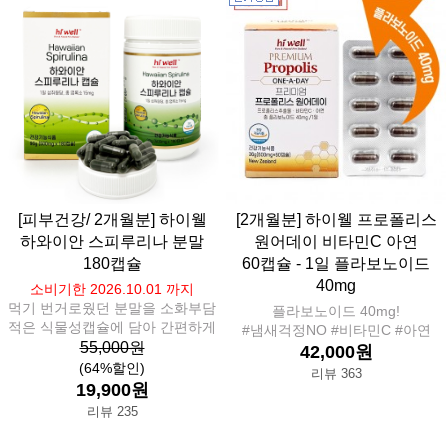
[피부건강/ 2개월분] 하이웰
[2개월분] 하이웰 프로폴리스
하와이안 스피루리나 분말
원어데이 비타민C 아연
180캡슐
60캡슐 - 1일 플라보노이드
40mg
소비기한 2026.10.01 까지
먹기 번거로웠던 분말을 소화부담
플라보노이드 40mg!
적은 식물성캡슐에 담아 간편하게
#냄새걱정NO #비타민C #아연
55,000원
42,000원
(64%할인)
리뷰 363
19,900원
리뷰 235