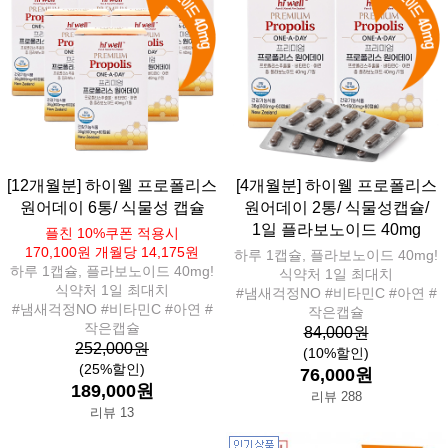
[12개월분] 하이웰 프로폴리스
[4개월분] 하이웰 프로폴리스
원어데이 6통/ 식물성 캡슐
원어데이 2통/ 식물성캡슐/
1일 플라보노이드 40mg
플친 10%쿠폰 적용시
170,100원 개월당 14,175원
하루 1캡슐, 플라보노이드 40mg!
하루 1캡슐, 플라보노이드 40mg!
식약처 1일 최대치
식약처 1일 최대치
#냄새걱정NO #비타민C #아연 #
#냄새걱정NO #비타민C #아연 #
작은캡슐
작은캡슐
84,000원
252,000원
(10%할인)
(25%할인)
76,000원
189,000원
리뷰 288
리뷰 13