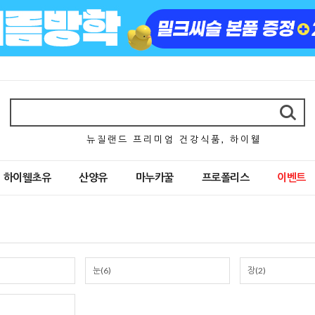
뉴 질 랜 드 프 리 미 엄 건 강 식 품 , 하 이 웰
하이웰초유
산양유
마누카꿀
프로폴리스
이벤트
눈(6)
장(2)