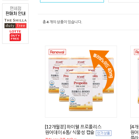
총
4
개의 상품이 있습니다.
[12개월분] 하이웰 프로폴리스
[4
원어데이 6통/ 식물성 캡슐
원어
플라