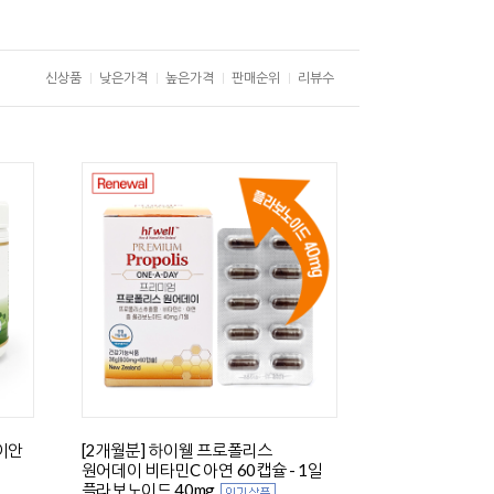
신상품
낮은가격
높은가격
판매순위
리뷰수
이안
[2개월분] 하이웰 프로폴리스
원어데이 비타민C 아연 60캡슐 - 1일
플라보노이드 40mg