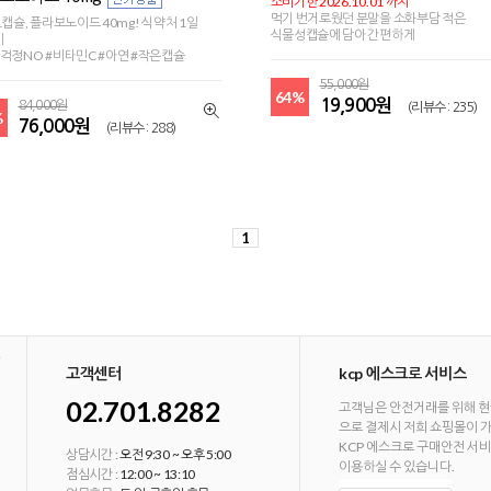
소비기한 2026.10.01 까지
먹기 번거로웠던 분말을 소화부담 적은
1캡슐, 플라보노이드 40mg! 식약처 1일
식물성캡슐에 담아 간편하게
치
걱정NO #비타민C #아연 #작은캡슐
55,000원
64%
19,900원
84,000원
(리뷰수 : 235)
%
76,000원
(리뷰수 : 288)
1
고객센터
kcp 에스크로 서비스
02.701.8282
고객님은 안전거래를 위해 현
으로 결제시 저희 쇼핑몰이 
KCP 에스크로 구매안전 서
상담시간 :
오전 9:30 ~ 오후 5:00
이용하실 수 있습니다.
점심시간 :
12:00 ~ 13:10