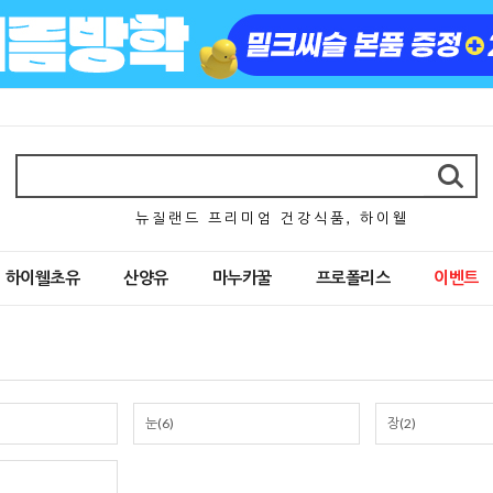
뉴 질 랜 드 프 리 미 엄 건 강 식 품 , 하 이 웰
하이웰초유
산양유
마누카꿀
프로폴리스
이벤트
눈(6)
장(2)