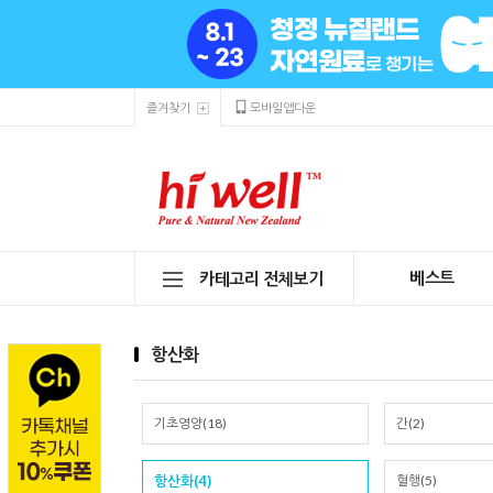
즐겨찾기
모바일앱다운
베스트
카테고리 전체보기
항산화
기초영양(18)
간(2)
항산화(4)
혈행(5)