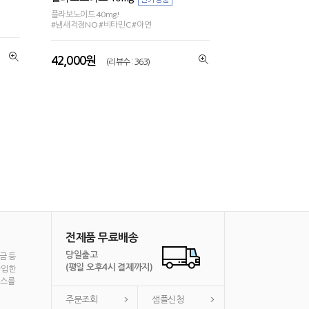
플라보노이드 40mg!
#냄새걱정NO #비타민C #아연
42,000원
(리뷰수 : 363)
전제품 무료배송
당일출고
금 등
(평일 오후4시 결제까지)
가입한
비스를
주문조회
샘플신청