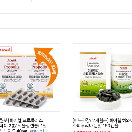
개월분] 하이웰 프로폴리스
[피부건강/ 2개월분] 하이웰 하와
데이 2통/ 식물성캡슐/ 1일
스피루리나 분말 180캡슐
보노이드 40mg