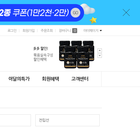
로그인
회원가입
주문조회
장바구니
0
마이페이지
이달의특가
회원혜택
고객센터
전립선