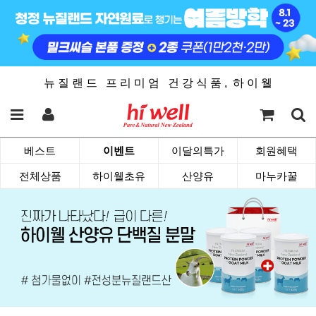
뉴 질 랜 드 프 리 미 엄 건 강 식 품 , 하 이 웰
베스트
이벤트
이달의특가
회원혜택
전체상품
하이웰초유
산양유
마누카꿀