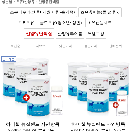
성분별
>
초유/산양유
>
산양유단백질
초유파우더(생후6개월이후~온가족)
초유츄어블(돌 전후~)
초코초유
골드초유(청소년~성인)
초유선물세트
산양유단백질
산양유츄어블
특별구성
최신순
리뷰수
낮은가격
높은가격
판매순위
하이웰 뉴질랜드 자연방목
하이웰 뉴질랜드 자연방목
산양유 단백질 분말 3+1 /
산양유 단백질 분말 12주분