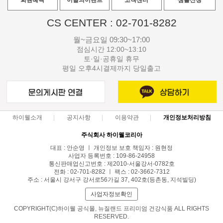
회원혜택
이달의이벤트
고객센터
샘플신청
CS CENTER : 02-701-8282
월~금요일 09:30~17:00
점심시간 12:00~13:10
토·일·공휴일 휴무
평일 오후4시결제까지 당일출고
하이웰소개
공지사항
이용약관
개인정보처리방침
주식회사 하이웰코리아
대표 : 안순영 ㅣ 개인정보 보호 책임자 : 원현정
사업자 등록번호 : 109-86-24958
통신판매업신고번호 : 제2010-서울강서-0782호
전화 : 02-701-8282 ㅣ 팩스 : 02-3662-7312
주소 : 서울시 강서구 강서로56가길 37, 402호(등촌동, 지석빌딩)
사업자정보확인
COPYRIGHT(C)하이웰 공식몰, 뉴질랜드 프리미엄 건강식품 ALL RIGHTS
RESERVED.