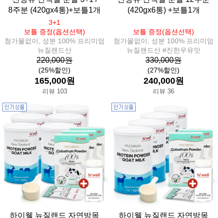
8주분 (420gx4통)+보틀1개
(420gx6통) +보틀1개
3+1
보틀 증정(옵션선택)
보틀 증정(옵션선택)
첨가물없이, 성분 100% 프리미엄
첨가물없이, 성분 100% 프리미엄
뉴질랜드산
뉴질랜드산 #진한우유맛
220,000원
330,000원
(25%할인)
(27%할인)
165,000원
240,000원
리뷰 103
리뷰 36
하이웰 뉴질랜드 자연방목
하이웰 뉴질랜드 자연방목