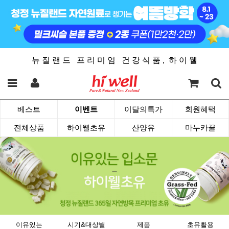
뉴 질 랜 드 프 리 미 엄 건 강 식 품 , 하 이 웰
베스트
이벤트
이달의특가
회원혜택
전체상품
하이웰초유
산양유
마누카꿀
이유있는
시기&대상별
제품
초유활용