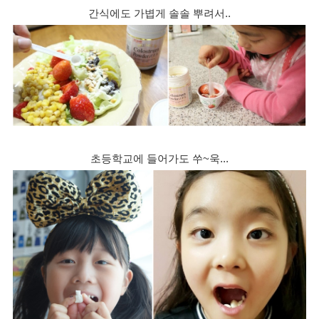
간식에도 가볍게 솔솔 뿌려서..
초등학교에 들어가도 쑤~욱...