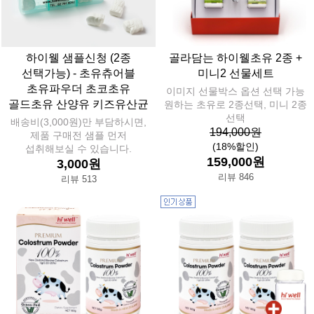
하이웰 샘플신청 (2종
골라담는 하이웰초유 2종 +
선택가능) - 초유츄어블
미니2 선물세트
초유파우더 초코초유
이미지 선물박스 옵션 선택 가능
골드초유 산양유 키즈유산균
원하는 초유로 2종선택, 미니 2종
선택
배송비(3,000원)만 부담하시면,
194,000원
제품 구매전 샘플 먼저
(18%할인)
섭취해보실 수 있습니다.
159,000원
3,000원
리뷰 846
리뷰 513