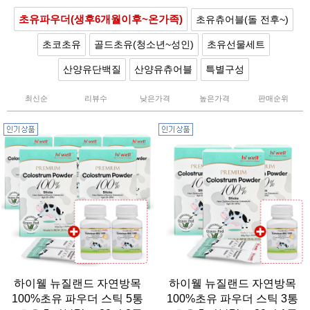
초유파우더(생후6개월이후~온가족)
초유츄어블(돌 전후~)
초코초유
골드초유(청소년~성인)
초유선물세트
산양유단백질
산양유츄어블
특별구성
최신순
리뷰수
낮은가격
높은가격
판매순위
하이웰 뉴질랜드 자연방목
하이웰 뉴질랜드 자연방목
100%초유 파우더 스틱 5통
100%초유 파우더 스틱 3통