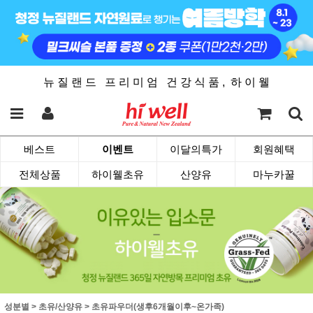
뉴 질 랜 드 프 리 미 엄 건 강 식 품 , 하 이 웰
베스트
이벤트
이달의특가
회원혜택
전체상품
하이웰초유
산양유
마누카꿀
성분별
>
초유/산양유
>
초유파우더(생후6개월이후~온가족)