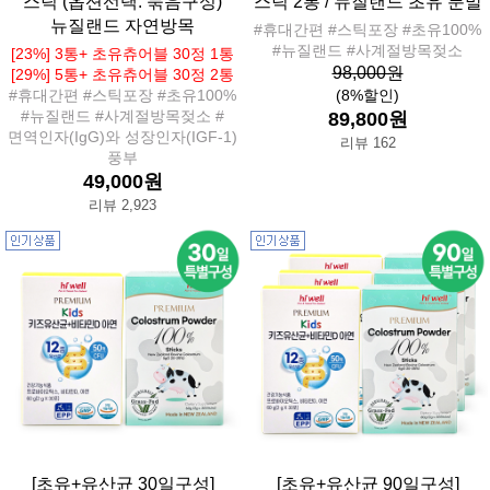
스틱 (옵션선택: 묶음구성)
스틱 2통 / 뉴질랜드 초유 분말
뉴질랜드 자연방목
#휴대간편 #스틱포장 #초유100%
#뉴질랜드 #사계절방목젖소
[23%] 3통+ 초유츄어블 30정 1통
98,000원
[29%] 5통+ 초유츄어블 30정 2통
#휴대간편 #스틱포장 #초유100%
(8%할인)
#뉴질랜드 #사계절방목젖소 #
89,800원
면역인자(IgG)와 성장인자(IGF-1)
리뷰 162
풍부
49,000원
리뷰 2,923
[초유+유산균 30일구성]
[초유+유산균 90일구성]