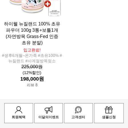
하이웰 뉴질랜드 100% 초유
파우더 100g 3통+보틀1개
(자연방목 Grass-Fed 인증
초유 분말)
입고완료!
#생후6개월~온가족 #초유100% #
뉴질랜드 #사계절방목젖소
225,000원
(12%할인)
198,000원
리뷰 8
회원혜택
이달의이벤트
고객센터
샘플신청