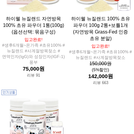
하이웰 뉴질랜드 자연방목
하이웰 뉴질랜드 100% 초유
100% 초유 파우더 1통(100g)
파우더 100g 2통+보틀1개
(옵션선택: 묶음구성)
(자연방목 Grass-Fed 인증
초유 분말)
입고완료!
#생후6개월~온가족 #초유100% #
입고완료!
뉴질랜드 #사계절방목젖소 #
#생후6개월~온가족 #초유100% #
면역인자(IgG)와 성장인자(IGF-1)
뉴질랜드 #사계절방목젖소
풍부
150,000원
75,000원
(5%할인)
리뷰 91
142,000원
리뷰 663