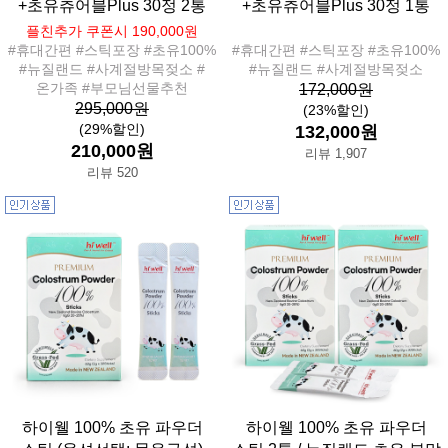
+초유츄어블Plus 30정 2통
+초유츄어블Plus 30정 1통
플친추가 쿠폰시 190,000원
#휴대간편 #스틱포장 #초유100%
#휴대간편 #스틱포장 #초유100%
#뉴질랜드 #사계절방목젖소 #
#뉴질랜드 #사계절방목젖소
온가족 #부모님선물추천
172,000원
295,000원
(23%할인)
(29%할인)
132,000원
210,000원
리뷰 1,907
리뷰 520
하이웰 100% 초유 파우더
하이웰 100% 초유 파우더