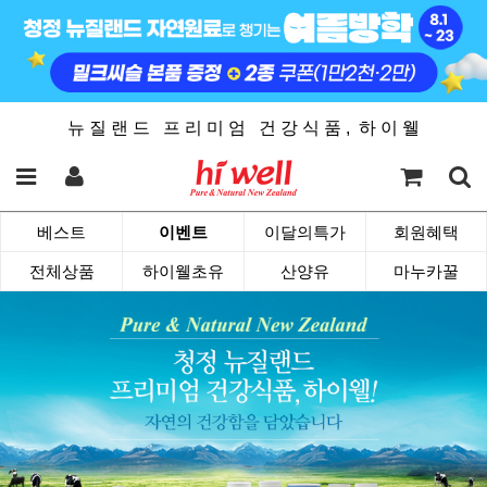
뉴 질 랜 드 프 리 미 엄 건 강 식 품 , 하 이 웰
베스트
이벤트
이달의특가
회원혜택
전체상품
하이웰초유
산양유
마누카꿀