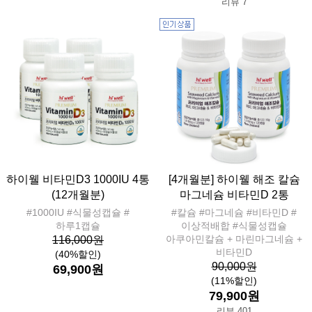
리뷰 7
하이웰 비타민D3 1000IU 4통
[4개월분] 하이웰 해조 칼슘
(12개월분)
마그네슘 비타민D 2통
#1000IU #식물성캡슐 #
#칼슘 #마그네슘 #비타민D #
하루1캡슐
이상적배합 #식물성캡슐
아쿠아민칼슘 + 마린마그네슘 +
116,000원
비타민D
(40%할인)
90,000원
69,900원
(11%할인)
79,900원
리뷰 401