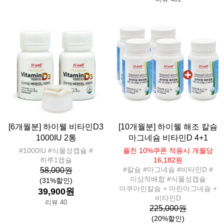
[6개월분] 하이웰 비타민D3
[10개월분] 하이웰 해조 칼슘
1000IU 2통
마그네슘 비타민D 4+1
#1000IU #식물성캡슐 #
플친 10%쿠폰 적용시 개월당
하루1캡슐
16,182원
#칼슘 #마그네슘 #비타민D #
58,000원
이상적배합 #식물성캡슐
(31%할인)
아쿠아민칼슘 + 마린마그네슘 +
39,900원
비타민D
리뷰 40
225,000원
(20%할인)