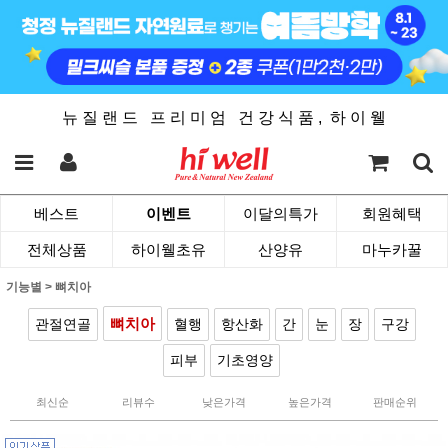
뉴 질 랜 드 프 리 미 엄 건 강 식 품 , 하 이 웰
베스트
이벤트
이달의특가
회원혜택
전체상품
하이웰초유
산양유
마누카꿀
기능별
>
뼈치아
뼈치아
관절연골
혈행
항산화
간
눈
장
구강
피부
기초영양
최신순
리뷰수
낮은가격
높은가격
판매순위