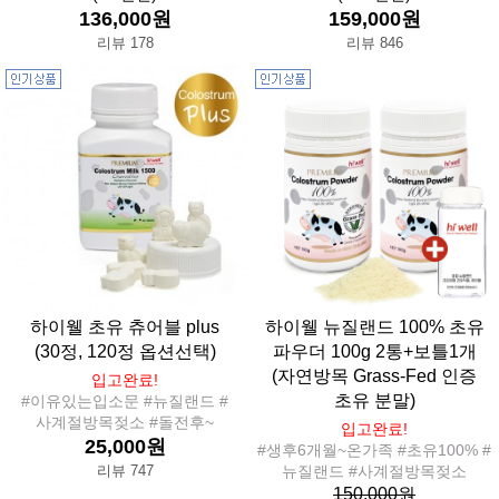
136,000원
159,000원
리뷰 178
리뷰 846
하이웰 초유 츄어블 plus
하이웰 뉴질랜드 100% 초유
(30정, 120정 옵션선택)
파우더 100g 2통+보틀1개
(자연방목 Grass-Fed 인증
입고완료!
초유 분말)
#이유있는입소문 #뉴질랜드 #
사계절방목젖소 #돌전후~
입고완료!
25,000원
#생후6개월~온가족 #초유100% #
리뷰 747
뉴질랜드 #사계절방목젖소
150,000원