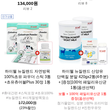
134,000원
리뷰 8
리뷰 2
하이웰 뉴질랜드 자연방목
하이웰 뉴질랜드 산양유
100%초유 파우더 스틱 3통
단백질 분말 420gx2통(4주분)
+초유츄어블Plus 30정 1통
+ [증정]100억 패밀리유산균
1통(옵션선택)
#휴대간편 #스틱포장 #초유100%
보틀 + 100억 패밀리유산균 1통
#뉴질랜드 #사계절방목젖소
증정(옵션선택)
172,000원
첨가물없이, 성분 100% 프리미엄
(23%할인)
뉴질랜드산 #진한우유맛