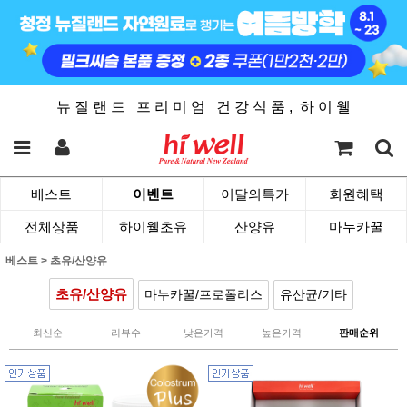
뉴 질 랜 드 프 리 미 엄 건 강 식 품 , 하 이 웰
베스트
이벤트
이달의특가
회원혜택
전체상품
하이웰초유
산양유
마누카꿀
베스트
>
초유/산양유
초유/산양유
마누카꿀/프로폴리스
유산균/기타
최신순
리뷰수
낮은가격
높은가격
판매순위