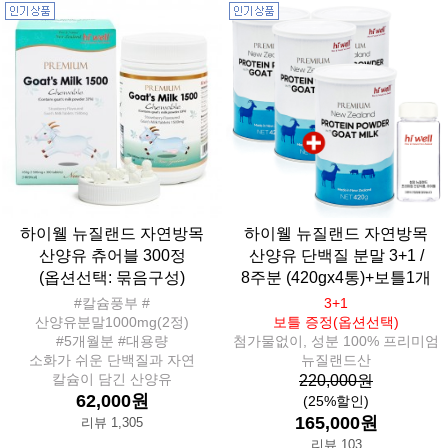
하이웰 뉴질랜드 자연방목
하이웰 뉴질랜드 자연방목
산양유 츄어블 300정
산양유 단백질 분말 3+1 /
(옵션선택: 묶음구성)
8주분 (420gx4통)+보틀1개
#칼슘풍부 #
3+1
산양유분말1000mg(2정)
보틀 증정(옵션선택)
#5개월분 #대용량
첨가물없이, 성분 100% 프리미엄
소화가 쉬운 단백질과 자연
뉴질랜드산
칼슘이 담긴 산양유
220,000원
62,000원
(25%할인)
165,000원
리뷰 1,305
리뷰 103