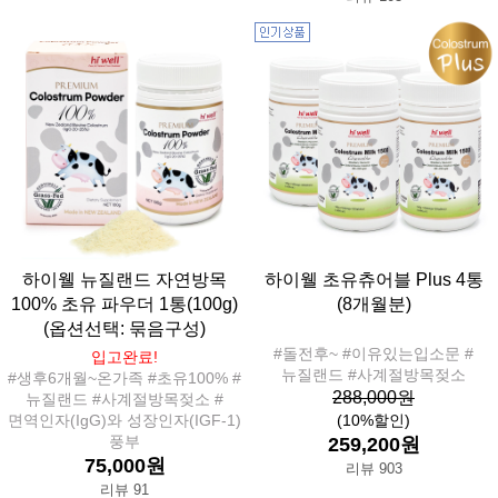
하이웰 뉴질랜드 자연방목
하이웰 초유츄어블 Plus 4통
100% 초유 파우더 1통(100g)
(8개월분)
(옵션선택: 묶음구성)
#돌전후~ #이유있는입소문 #
입고완료!
뉴질랜드 #사계절방목젖소
#생후6개월~온가족 #초유100% #
288,000원
뉴질랜드 #사계절방목젖소 #
면역인자(IgG)와 성장인자(IGF-1)
(10%할인)
풍부
259,200원
75,000원
리뷰 903
리뷰 91