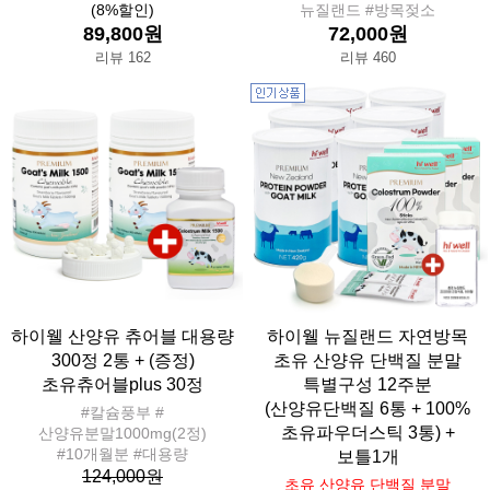
(8%할인)
뉴질랜드 #방목젖소
89,800원
72,000원
리뷰 162
리뷰 460
하이웰 산양유 츄어블 대용량
하이웰 뉴질랜드 자연방목
300정 2통 + (증정)
초유 산양유 단백질 분말
초유츄어블plus 30정
특별구성 12주분
(산양유단백질 6통 + 100%
#칼슘풍부 #
초유파우더스틱 3통) +
산양유분말1000mg(2정)
#10개월분 #대용량
보틀1개
124,000원
초유 산양유 단백질 분말