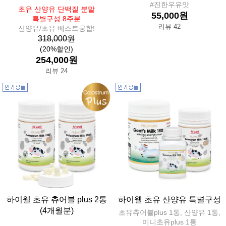
#진한우유맛
초유 산양유 단백질 분말
55,000원
특별구성 8주분
리뷰 42
산양유/초유 베스트궁합!
318,000원
(20%할인)
254,000원
리뷰 24
하이웰 초유 츄어블 plus 2통
하이웰 초유 산양유 특별구성
(4개월분)
초유츄어블plus 1통, 산양유 1통,
미니초유plus 1통