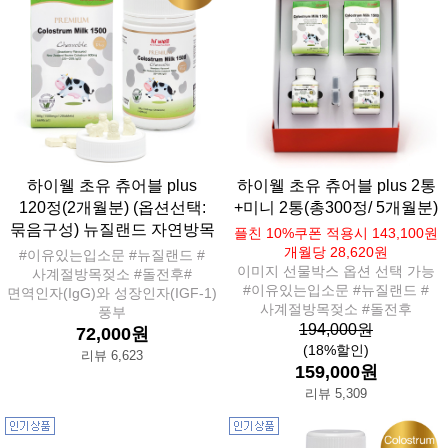
하이웰 초유 츄어블 plus
하이웰 초유 츄어블 plus 2통
120정(2개월분) (옵션선택:
+미니 2통(총300정/ 5개월분)
묶음구성) 뉴질랜드 자연방목
플친 10%쿠폰 적용시 143,100원
개월당 28,620원
#이유있는입소문 #뉴질랜드 #
이미지 선물박스 옵션 선택 가능
사계절방목젖소 #돌전후#
#이유있는입소문 #뉴질랜드 #
면역인자(IgG)와 성장인자(IGF-1)
사계절방목젖소 #돌전후
풍부
194,000원
72,000원
(18%할인)
리뷰 6,623
159,000원
리뷰 5,309