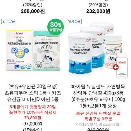
(20%할인)
(20%할인)
268,800원
232,000원
[초유+유산균 30일구성]
하이웰 뉴질랜드 자연방목
초유파우더 스틱 1통 + 키즈
산양유 단백질 420gx3통
유산균 비타민D 아연 1통
(6주분)+초유 파우더 100g
1통+보틀1개 증정
6개월아기 첫영양제 30일
플친추가 10%쿠폰 적용시
초유 산양유 단백질 분말
73,800원
특별구성 6주분
97,000원
산양유/초유 베스트궁합!
(15%할인)
240,000원