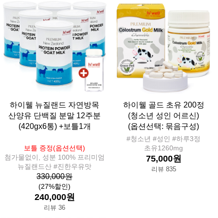
하이웰 뉴질랜드 자연방목
하이웰 골드 초유 200정
산양유 단백질 분말 12주분
(청소년 성인 어르신)
(420gx6통) +보틀1개
(옵션선택: 묶음구성)
#청소년 #성인 #하루3정
보틀 증정(옵션선택)
초유1260mg
첨가물없이, 성분 100% 프리미엄
75,000원
뉴질랜드산 #진한우유맛
리뷰 835
330,000원
(27%할인)
240,000원
리뷰 36