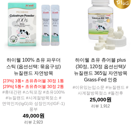
하이웰 100% 초유 파우더
하이웰 초유 츄어블 plus
스틱 (옵션선택: 묶음구성)
(30정, 120정 옵션선택)/
뉴질랜드 자연방목
뉴질랜드 365일 자연방목
Grass-Fed 인증
[23%] 3통+ 초유츄어블 30정 1통
[29%] 5통+ 초유츄어블 30정 2통
#이유있는입소문 #뉴질랜드 #
#휴대간편 #스틱포장 #초유100%
사계절방목젖소 #돌전후
#뉴질랜드 #사계절방목젖소 #
25,000원
면역인자(IgG)와 성장인자(IGF-1)
리뷰 1,912
풍부
49,000원
리뷰 2,923