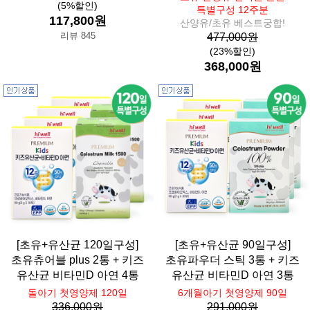
(5%할인)
특별구성 12주분
117,800원
산양유/초유 베스트궁합!
리뷰 845
477,000원
(23%할인)
368,000원
[초유+유산균 120일구성]
[초유+유산균 90일구성]
초유츄어블 plus 2통 + 키즈
초유파우더 스틱 3통 + 키즈
유산균 비타민D 아연 4통
유산균 비타민D 아연 3통
돌아기 첫영양제 120일
6개월아기 첫영양제 90일
336,000원
291,000원