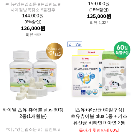
159,000원
#이유있는입소문 #뉴질랜드 #
사계절방목젖소 #돌전후
(15%할인)
144,000원
135,000원
(6%할인)
리뷰 1,327
136,000원
리뷰 669
하이웰 초유 츄어블 plus 30정
[초유+유산균 60일구성]
2통(1개월분)
초유츄어블 plus 1통 + 키즈
유산균 비타민D 아연 2통
#이유있는입소문 #뉴질랜드 #
돌아기 첫영양제 60일