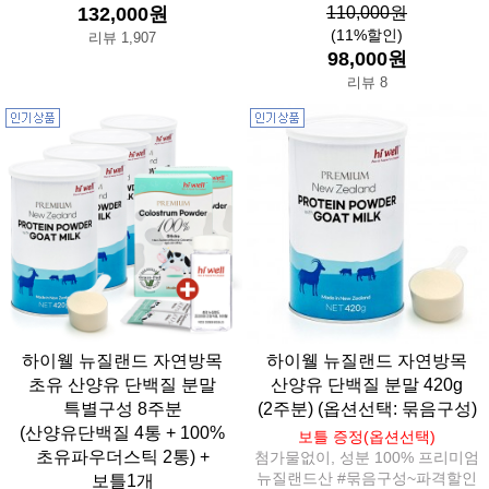
132,000원
110,000원
(11%할인)
리뷰 1,907
98,000원
리뷰 8
하이웰 뉴질랜드 자연방목
하이웰 뉴질랜드 자연방목
초유 산양유 단백질 분말
산양유 단백질 분말 420g
특별구성 8주분
(2주분) (옵션선택: 묶음구성)
(산양유단백질 4통 + 100%
보틀 증정(옵션선택)
초유파우더스틱 2통) +
첨가물없이, 성분 100% 프리미엄
뉴질랜드산 #묶음구성~파격할인
보틀1개