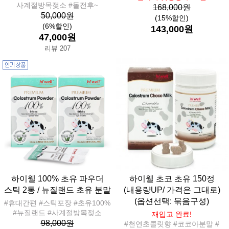
사계절방목젖소 #돌전후~
168,000원
50,000원
(15%할인)
(6%할인)
143,000원
47,000원
리뷰 207
하이웰 100% 초유 파우더
하이웰 초코 초유 150정
스틱 2통 / 뉴질랜드 초유 분말
(내용량UP/ 가격은 그대로)
(옵션선택: 묶음구성)
#휴대간편 #스틱포장 #초유100%
#뉴질랜드 #사계절방목젖소
재입고 완료!
98,000원
#천연초콜릿향 #코코아분말 #