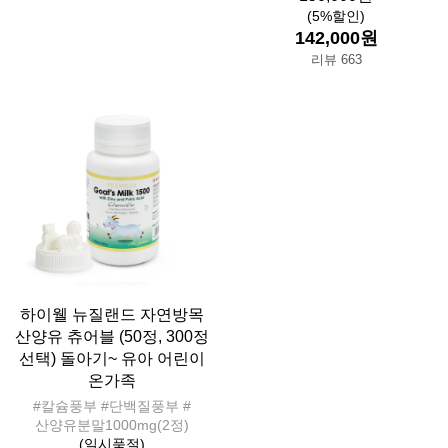
(5%할인)
142,000원
리뷰 663
하이웰 뉴질랜드 자연방목
산양유 츄어블 (50정, 300정
선택) 돌아기~ 유아 어린이
온가족
#칼슘풍부 #단백질풍부 #
산양유분말1000mg(2정)
(일시품절)