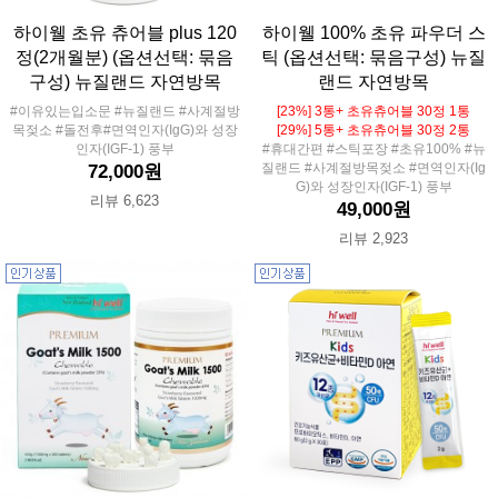
하이웰 초유 츄어블 plus 120
하이웰 100% 초유 파우더 스
정(2개월분) (옵션선택: 묶음
틱 (옵션선택: 묶음구성) 뉴질
구성) 뉴질랜드 자연방목
랜드 자연방목
#이유있는입소문 #뉴질랜드 #사계절방
[23%] 3통+ 초유츄어블 30정 1통
목젖소 #돌전후#면역인자(IgG)와 성장
[29%] 5통+ 초유츄어블 30정 2통
인자(IGF-1) 풍부
#휴대간편 #스틱포장 #초유100% #뉴
질랜드 #사계절방목젖소 #면역인자(Ig
72,000원
G)와 성장인자(IGF-1) 풍부
리뷰 6,623
49,000원
리뷰 2,923