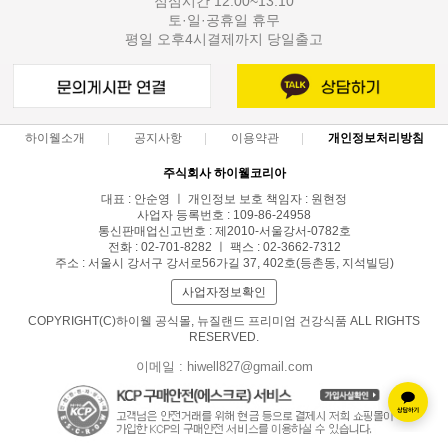
점심시간 12:00~13:10
토·일·공휴일 휴무
평일 오후4시결제까지 당일출고
하이웰소개
공지사항
이용약관
개인정보처리방침
주식회사 하이웰코리아
대표 : 안순영 ㅣ 개인정보 보호 책임자 : 원현정
사업자 등록번호 : 109-86-24958
통신판매업신고번호 : 제2010-서울강서-0782호
전화 : 02-701-8282 ㅣ 팩스 : 02-3662-7312
주소 : 서울시 강서구 강서로56가길 37, 402호(등촌동, 지석빌딩)
사업자정보확인
COPYRIGHT(C)하이웰 공식몰, 뉴질랜드 프리미엄 건강식품 ALL RIGHTS
RESERVED.
이메일 : hiwell827@gmail.com