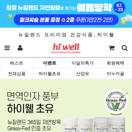
뉴 질 랜 드 프 리 미 엄 건 강 식 품 , 하 이 웰
베스트
이벤트
이달의특가
회원혜택
전체상품
하이웰초유
산양유
마누카꿀