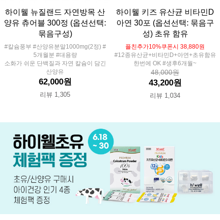
하이웰 뉴질랜드 자연방목 산
하이웰 키즈 유산균 비타민D
양유 츄어블 300정 (옵션선택:
아연 30포 (옵션선택: 묶음구
묶음구성)
성) 초유 함유
#칼슘풍부 #산양유분말1000mg(2정) #
플친추가10%쿠폰시 38,880원
5개월분 #대용량
#12종유산균+비타민D+아연+초유함유
소화가 쉬운 단백질과 자연 칼슘이 담긴
한번에 OK #생후6개월~
산양유
48,000원
62,000원
43,200원
리뷰 1,305
리뷰 1,034