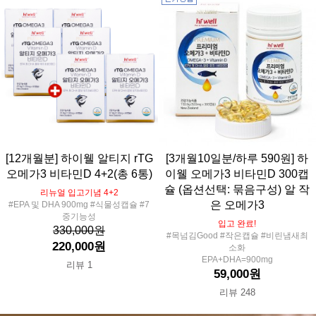
[12개월분] 하이웰 알티지 rTG
[3개월10일분/하루 590원] 하
오메가3 비타민D 4+2(총 6통)
이웰 오메가3 비타민D 300캡
슐 (옵션선택: 묶음구성) 알 작
리뉴얼 입고기념 4+2
은 오메가3
#EPA 및 DHA 900mg #식물성캡슐 #7
중기능성
입고 완료!
330,000원
#목넘김Good #작은캡슐 #비린냄새최
220,000원
소화
EPA+DHA=900mg
리뷰 1
59,000원
리뷰 248