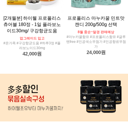
[2개월분] 하이웰 프로폴리스
프로폴리스 마누카꿀 민트맛
츄어블 180정 - 1일 플라보노
캔디 200g/500g 선택
이드30mg/ 구강항균도움
8월 중순~말경 판매예상
#마누카꿀함유 #프로폴리스함유 #글루
업그레이드 입고
텐free #인공색소무첨가 #인공향료무첨
#온가족 #구강항균도움 #하루3정 #플
가
라보노이드30mg
24,000원
42,000원