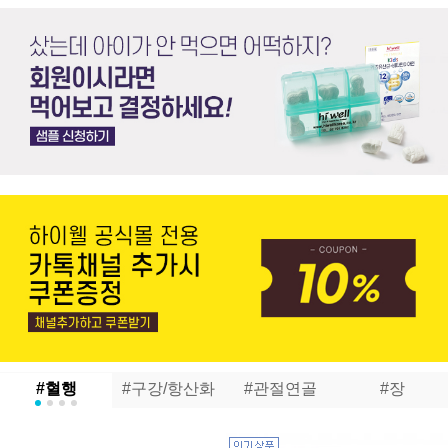
#혈행
#구강/항산화
#관절연골
#장