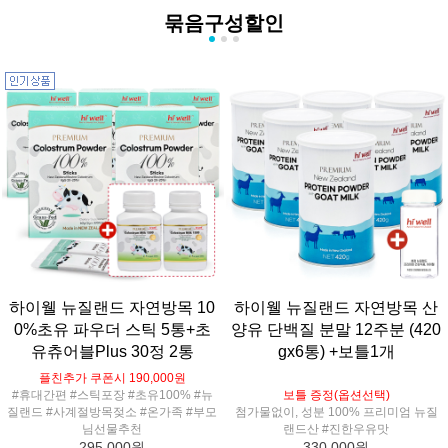
묶음구성할인
하이웰 뉴질랜드 자연방목 10
하이웰 뉴질랜드 자연방목 산
0%초유 파우더 스틱 5통+초
양유 단백질 분말 12주분 (420
유츄어블Plus 30정 2통
gx6통) +보틀1개
플친추가 쿠폰시 190,000원
#휴대간편 #스틱포장 #초유100% #뉴
보틀 증정(옵션선택)
질랜드 #사계절방목젖소 #온가족 #부모
첨가물없이, 성분 100% 프리미엄 뉴질
님선물추천
랜드산 #진한우유맛
295,000원
330,000원