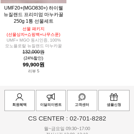
UMF20+(MGO830+) 하이웰
뉴질랜드 프리미엄 마누카꿀
250g 1통 선물세트
선물 패키지
(선물상자+쇼핑백+나무스푼)
UMF+ MGO 동시인증, 100%
모노플로랄 뉴질랜드 마누카꿀
132,000원
(24%할인)
99,900원
리뷰 5
회원혜택
이달의이벤트
고객센터
샘플신청
CS CENTER : 02-701-8282
월~금요일 09:30~17:00