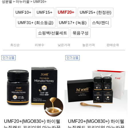
성분별
>
마누카꿀
>
UMF20+
UMF20+
UMF10+
UMF15+
UMF25+ (한정판)
UMF31+ (희소등급)
UMF17+ (녹용)
스틱/캔디
쇼핑백/선물세트
묶음구성
최신순
리뷰수
낮은가격
높은가격
판매순위
UMF20+(MGO830+) 하이웰
UMF20+(MGO830+) 하이웰
뉴질랜드 프리미엄 마누카꿀
뉴질랜드 프리미엄 마누카꿀