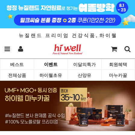
뉴 질 랜 드 프 리 미 엄 건 강 식 품 , 하 이 웰
베스트
이벤트
이달의특가
회원혜택
전체상품
하이웰초유
산양유
마누카꿀