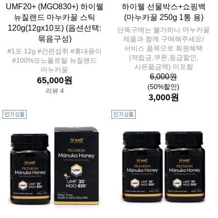
UMF20+ (MGO830+) 하이웰
하이웰 선물박스+쇼핑백
뉴질랜드 마누카꿀 스틱
(마누카꿀 250g 1통 용)
120g(12gx10포) (옵션선택:
단독구매는 불가하니 마누카꿀
묶음구성)
제품과 함께 구매해주세요/
서비스 품목으로 회원혜택
#1포 12g #간편섭취 #휴대용이
(적립금,쿠폰,등급할인,
#100%모노플로랄 뉴질랜드
사은품금액) 미포함
마누카꿀
6,000원
65,000원
(50%할인)
리뷰 4
3,000원