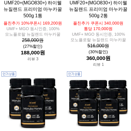
UMF20+(MGO830+) 하이웰
UMF20+(MGO830+) 하이웰
뉴질랜드 프리미엄 마누카꿀
뉴질랜드 프리미엄 마누카꿀
500g 1통
500g 2통
플친추가 10%쿠폰시 169,200원
플친추가 쿠폰시 340,000원
UMF+ MGO 동시인증, 100%
통당 170,000원
모노플로랄 뉴질랜드 마누카꿀
UMF+ MGO 동시인증, 100%
모노플로랄 뉴질랜드 마누카꿀
258,000원
516,000원
(27%할인)
(30%할인)
188,000원
360,000원
리뷰 3
리뷰 1