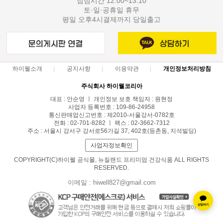
점심시간 12:00~13:10
토·일·공휴일 휴무
평일 오후4시결제까지 당일출고
하이웰소개
공지사항
이용약관
개인정보처리방침
주식회사 하이웰코리아
대표 : 안순영 ㅣ 개인정보 보호 책임자 : 원현정
사업자 등록번호 : 109-86-24958
통신판매업신고번호 : 제2010-서울강서-0782호
전화 : 02-701-8282 ㅣ 팩스 : 02-3662-7312
주소 : 서울시 강서구 강서로56가길 37, 402호(등촌동, 지석빌딩)
사업자정보확인
COPYRIGHT(C)하이웰 공식몰, 뉴질랜드 프리미엄 건강식품 ALL RIGHTS
RESERVED.
이메일 : hiwell827@gmail.com