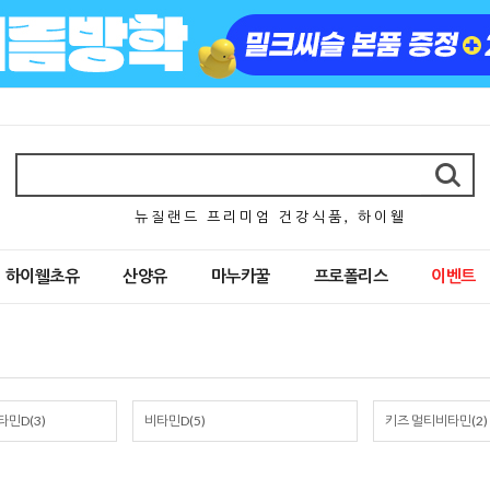
뉴 질 랜 드 프 리 미 엄 건 강 식 품 , 하 이 웰
하이웰초유
산양유
마누카꿀
프로폴리스
이벤트
민D(3)
비타민D(5)
키즈 멀티비타민(2)