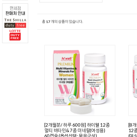
총
17
개의 상품이 있습니다.
[2개월분/ 하루 600원] 하이웰 12종
[8개
멀티 비타민& 7종 미네랄(여성용)
12
60캡슐 (옵션선택: 묶음구성)
(여성