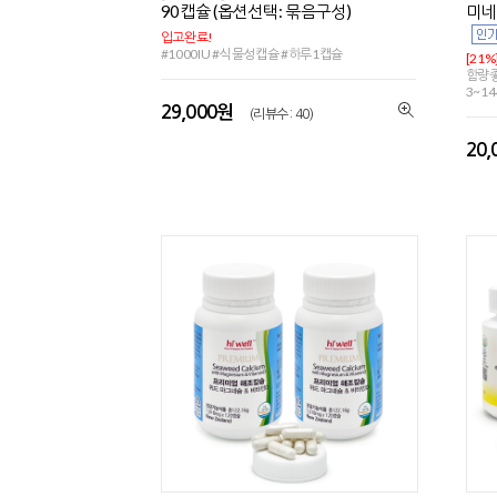
90캡슐 (옵션선택: 묶음구성)
미네
입고완료!
#1000IU #식물성캡슐 #하루1캡슐
[21%
함량좋
3~1
29,000원
(리뷰수 : 40)
20