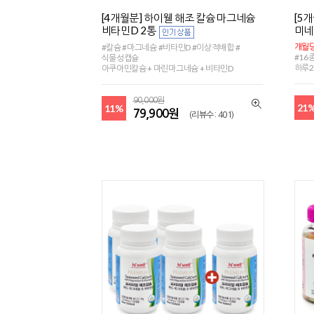
[4개월분] 하이웰 해조 칼슘 마그네슘
[5
비타민D 2통
미네
개월당
#칼슘 #마그네슘 #비타민D #이상적배합 #
#16
식물성캡슐
하루2
아쿠아민칼슘 + 마린마그네슘 + 비타민D
90,000원
21
11%
79,900원
(리뷰수 : 401)