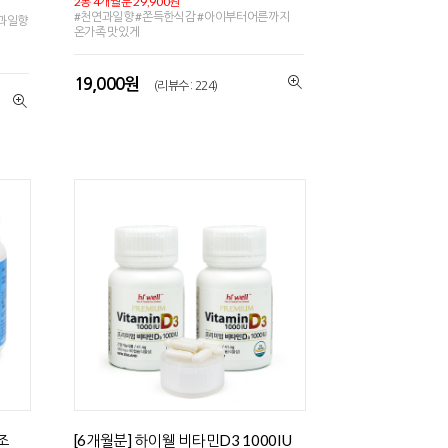
2통 4개월분 29,900원
#천연과일향 #쫀득한식감 #아이부터어른까지
연과일향
온가족 맛있게
19,000원
(리뷰수 : 224)
조
[6개월분] 하이웰 비타민D3 1000IU