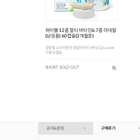
하이웰 12종 멀티 비타민& 7종 미네랄
(남성용) 60캡슐(2개월분)
함량좋고 속이편한 종합비타민 #목넘김Good #
식물성캡슐
SHORT SOLD OUT
공지&문의
구매후기