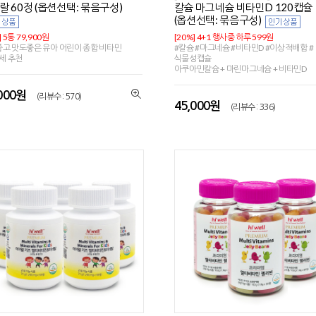
랄 60정 (옵션선택: 묶음구성)
칼슘 마그네슘 비타민D 120캡슐
(옵션선택: 묶음구성)
] 5통 79,900원
[20%] 4+1 행사중 하루 599원
고 맛도좋은 유아 어린이 종합 비타민
#칼슘 #마그네슘 #비타민D #이상적배합 #
4세 추천
식물성캡슐
아쿠아민칼슘 + 마린마그네슘 + 비타민D
,000원
(리뷰수 : 570)
45,000원
(리뷰수 : 336)