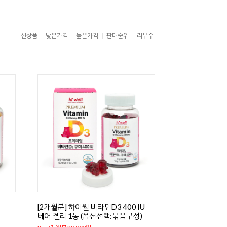
신상품
낮은가격
높은가격
판매순위
리뷰수
[2개월분] 하이웰 비타민D3 400 IU
베어 젤리 1통 (옵션선택:묶음구성)