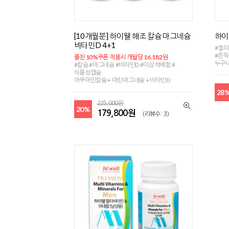
[10개월분] 하이웰 해조 칼슘 마그네슘
하이
비타민D 4+1
#젤리
#쫀득
플친 10%쿠폰 적용시 개월당 16,182원
누구
#칼슘 #마그네슘 #비타민D #이상적배합 #
식물성캡슐
아쿠아민칼슘 + 마린마그네슘 + 비타민D
28
225,000원
20%
179,800원
(리뷰수 : 3)