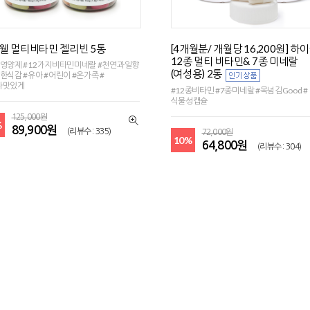
웰 멀티비타민 젤리빈 5통
[4개월분/ 개월당 16,200원] 하
12종 멀티 비타민& 7종 미네랄
영양제 #12가지비타민미네랄 #천연과일향
(여성용) 2통
한식감 #유아 #어린이 #온가족 #
나맛있게
#12종비타민 #7종미네랄 #목넘김Good #
식물성캡슐
125,000원
%
89,900원
(리뷰수 : 335)
72,000원
10%
64,800원
(리뷰수 : 304)