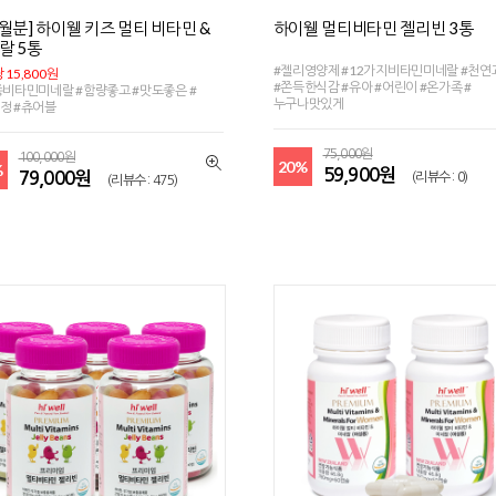
개월분] 하이웰 키즈 멀티 비타민 &
하이웰 멀티비타민 젤리빈 3통
랄 5통
#젤리영양제 #12가지비타민미네랄 #천
 15,800원
#쫀득한식감 #유아 #어린이 #온가족 #
종비타민미네랄 #함량좋고 #맛도좋은 #
누구나맛있게
정 #츄어블
75,000원
100,000원
20%
%
59,900원
79,000원
(리뷰수 : 0)
(리뷰수 : 475)