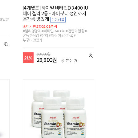
[4개월분] 하이웰 비타민D3 400 IU
베어 젤리 2통 - 아이부터 성인까지
온가족 맛있게
연과일향
소비기한 27.02.08까지
#젤리영양제 #비타민D400iu #천연과일향 #
쫀득한식감 #유아 #어린이 #온가족 #
누구나맛있게
38,000원
21%
29,900원
(리뷰수 : 7)