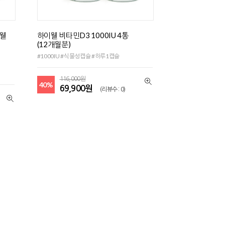
이웰
하이웰 비타민D3 1000IU 4통
(12개월분)
#1000IU #식물성캡슐 #하루1캡슐
116,000원
40%
69,900원
(리뷰수 : 0)