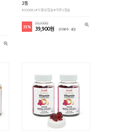
2통
#1000IU #식물성캡슐 #하루1캡슐
58,000원
31%
39,900원
(리뷰수 : 40)