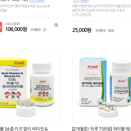
종비타민 #7종미네랄 #목넘김Good #
#젤리영양제 #12가지비타민미네랄 #천
성캡슐
#쫀득한식감 #유아 #어린이 #온가족 #
누구나맛있게
144,000원
%
108,000원
25,000원
(리뷰수 : 2)
(리뷰수 : 382)
웰 16종 키즈 멀티 비타민 &
[2개월분/ 하루 750원] 하이웰 해