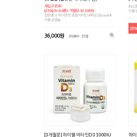
재입고 완료!
#12
[25%] 3+1(4통) -개월당 13,500원
식물
함량좋고 속이편한 종합비타민 #목넘김Good #
식물성캡슐
25
36,000원
(리뷰수 : 378)
[3개월분] 하이웰 비타민D3 1000IU
하이