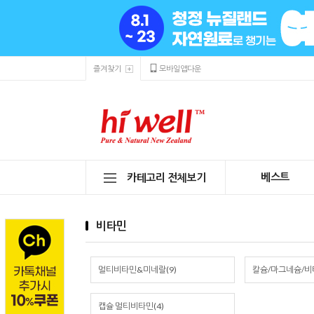
즐겨찾기
모바일앱다운
베스트
카테고리 전체보기
비타민
멀티비타민&미네랄(9)
칼슘/마그네슘/비타
캡슐 멀티비타민(4)