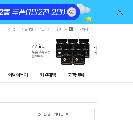
로그인
회원가입
주문조회
장바구니
0
마이페이지
이달의특가
회원혜택
고객센터
젤리빈 멀티비타민(3)