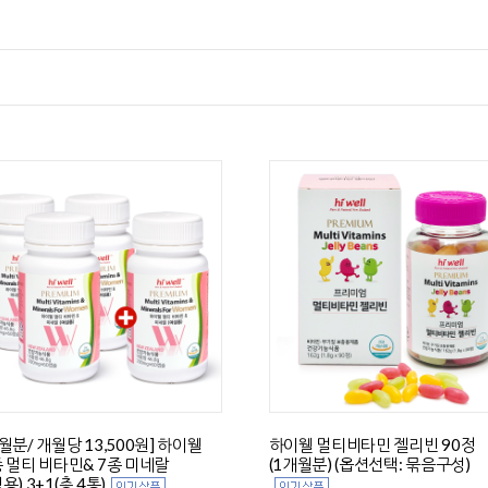
월분/ 개월당 13,500원] 하이웰
하이웰 멀티비타민 젤리빈 90정
종 멀티 비타민& 7종 미네랄
(1개월분) (옵션선택: 묶음구성)
용) 3+1(총 4통)