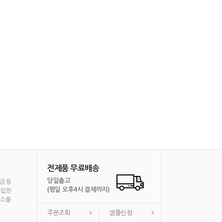
전제품 무료배송
당일출고
금 등
(평일 오후4시 결제까지)
가입한
비스를
주문조회
샘플신청