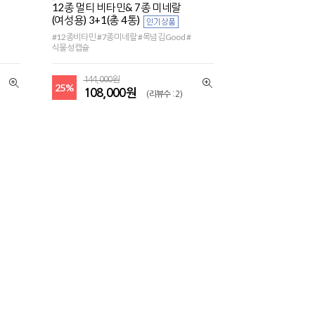
12종 멀티 비타민& 7종 미네랄
(여성용) 3+1(총 4통)
#12종비타민 #7종미네랄 #목넘김Good #
식물성캡슐
144,000원
25%
108,000원
(리뷰수 : 2)