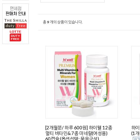
총
9
개의 상품이 있습니다.
[2개월분/ 하루 600원] 하이웰 12종
하이
멀티 비타민& 7종 미네랄(여성용)
(1
60캡슐 (옵션선택: 묶음구성)