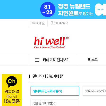
즐겨찾기
모바일앱다운
베스트
카테고리 전체보기
멀티비타민&미네랄
멀티비타민&미네랄(9)
칼슘/마그네슘/비타
캡슐 멀티비타민(4)