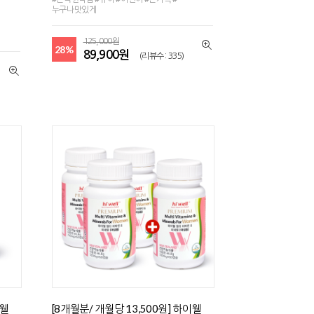
누구나맛있게
125,000원
28%
89,900원
(리뷰수 : 335)
이웰
[8개월분/ 개월당 13,500원] 하이웰