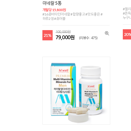
미네랄 5통
#젤리
개월당 15,800원
#쫀득
#16종비타민미네랄 #함량좋고 #맛도좋은 #
누구
하루2정 #츄어블
100,000원
20
21%
79,000원
(리뷰수 : 475)