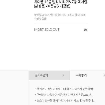
하이웰 12종 멀티 비타민& 7종 미네랄
(남성용) 60캡슐(2개월분)
함량좋고 속이편한 종합비타민 #목넘김Good #
식물성캡슐
SHORT SOLD OUT
공지&문의
구매후기
-
첫째 아이 돌부터 둘째 31개월인 지금까지 꾸준히 먹..
-
구매해서 사용하던 제품인데 이번에 사은품으로 받..
-
평소에 생선을 잘 먹지않아서 알티지 오메가3를 구매..