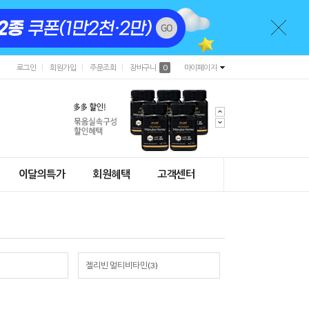
로그인
회원가입
주문조회
장바구니
0
마이페이지
이달의특가
회원혜택
고객센터
젤리빈 멀티비타민(3)