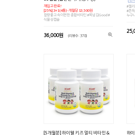
재입고 완료!
#젤리
[25%] 3+1(4통) -개월당 13,500원
#쫀득
함량좋고 속이편한 종합비타민 #목넘김Good #
누구
식물성캡슐
25
36,000원
(리뷰수 : 378)
[5개월분] 하이웰 키즈 멀티 비타민 &
하이