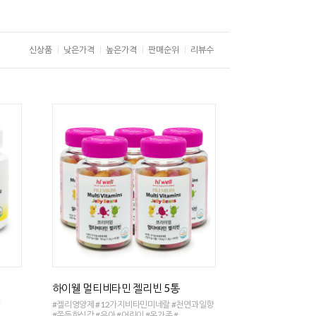
신상품
낮은가격
높은가격
판매순위
리뷰수
하이웰 멀티비타민 젤리빈 5통
)
#젤리영양제 #12가지비타민미네랄 #천연과일향
#쫀득한식감 #유아 #어린이 #온가족 #