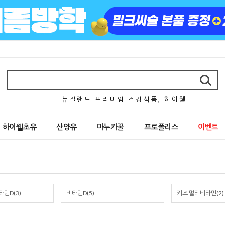
뉴 질 랜 드 프 리 미 엄 건 강 식 품 , 하 이 웰
하이웰초유
산양유
마누카꿀
프로폴리스
이벤트
민D(3)
비타민D(5)
키즈 멀티비타민(2)