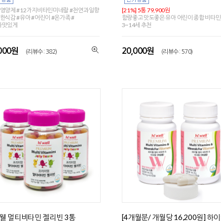
영양제 #12가지비타민미네랄 #천연과일향
[21%] 5통 79,900원
한식감 #유아 #어린이 #온가족 #
함량좋고 맛도좋은 유아 어린이 종합 비타민
나맛있게
3~14세 추천
,000원
20,000원
(리뷰수 : 382)
(리뷰수 : 570)
웰 멀티비타민 젤리빈 3통
[4개월분/ 개월당 16,200원] 하