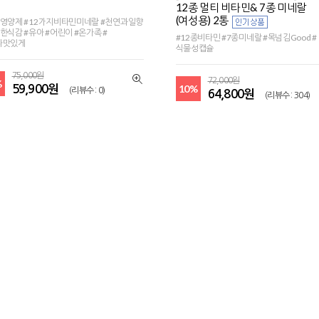
12종 멀티 비타민& 7종 미네랄
(여성용) 2통
영양제 #12가지비타민미네랄 #천연과일향
한식감 #유아 #어린이 #온가족 #
#12종비타민 #7종미네랄 #목넘김Good #
나맛있게
식물성캡슐
75,000원
72,000원
%
10%
59,900원
(리뷰수 : 0)
64,800원
(리뷰수 : 304)