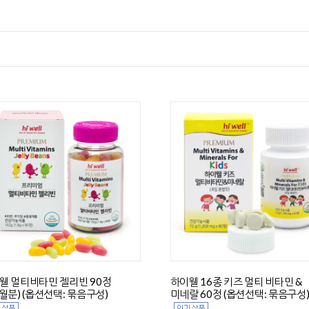
웰 멀티비타민 젤리빈 90정
하이웰 16종 키즈 멀티 비타민 &
개월분) (옵션선택: 묶음구성)
미네랄 60정 (옵션선택: 묶음구성