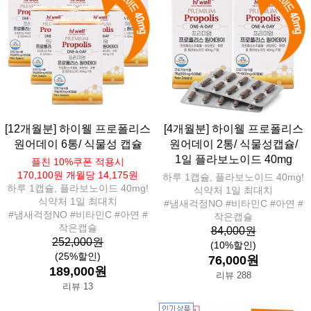
[12개월분] 하이웰 프로폴리스
[4개월분] 하이웰 프로폴리스
원어데이 6통/ 식물성 캡슐
원어데이 2통/ 식물성캡슐/
1일 플라보노이드 40mg
플친 10%쿠폰 적용시
170,100원 개월당 14,175원
하루 1캡슐, 플라보노이드 40mg!
하루 1캡슐, 플라보노이드 40mg!
식약처 1일 최대치
식약처 1일 최대치
#냄새걱정NO #비타민C #아연 #
#냄새걱정NO #비타민C #아연 #
작은캡슐
작은캡슐
84,000원
252,000원
(10%할인)
(25%할인)
76,000원
189,000원
리뷰 288
리뷰 13