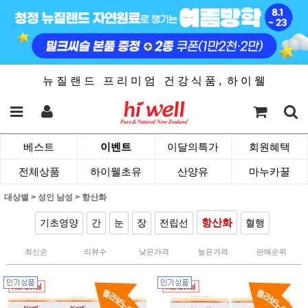
뉴 질 랜 드 프 리 미 엄 건 강 식 품 , 하 이 웰
베스트
이벤트
이달의특가
회원혜택
전체상품
하이웰초유
산양유
마누카꿀
대상별
>
성인 남성
>
항산화
항산화
기초영양
간
눈
장
전립선
혈행
최신순
리뷰수
낮은가격
높은가격
판매순위