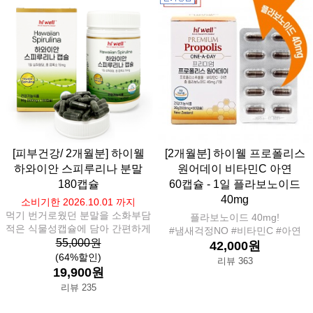
[피부건강/ 2개월분] 하이웰
[2개월분] 하이웰 프로폴리스
하와이안 스피루리나 분말
원어데이 비타민C 아연
180캡슐
60캡슐 - 1일 플라보노이드
40mg
소비기한 2026.10.01 까지
먹기 번거로웠던 분말을 소화부담
플라보노이드 40mg!
적은 식물성캡슐에 담아 간편하게
#냄새걱정NO #비타민C #아연
55,000원
42,000원
(64%할인)
리뷰 363
19,900원
리뷰 235