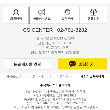
회원혜택
이달의이벤트
고객센터
샘플신청
CS CENTER : 02-701-8282
월~금요일 09:30~17:00
점심시간 12:00~13:10
토·일·공휴일 휴무
평일 오후4시결제까지 당일출고
하이웰소개
공지사항
이용약관
개인정보처리방침
주식회사 하이웰코리아
대표 : 안순영 ㅣ 개인정보 보호 책임자 : 원현정
사업자 등록번호 : 109-86-24958
통신판매업신고번호 : 제2010-서울강서-0782호
전화 : 02-701-8282 ㅣ 팩스 : 02-3662-7312
주소 : 서울시 강서구 강서로56가길 37, 402호(등촌동, 지석빌딩)