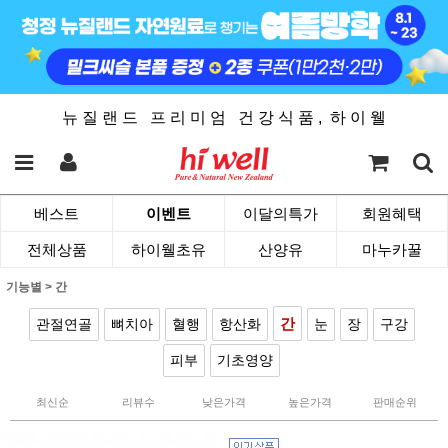
뉴 질 랜 드 프 리 미 엄 건 강 식 품 , 하 이 웰
베스트
이벤트
이달의특가
회원혜택
전체상품
하이웰초유
산양유
마누카꿀
기능별
>
간
간
관절연골
뼈치아
혈행
항산화
눈
장
구강
피부
기초영양
최신순
리뷰수
낮은가격
높은가격
판매순위