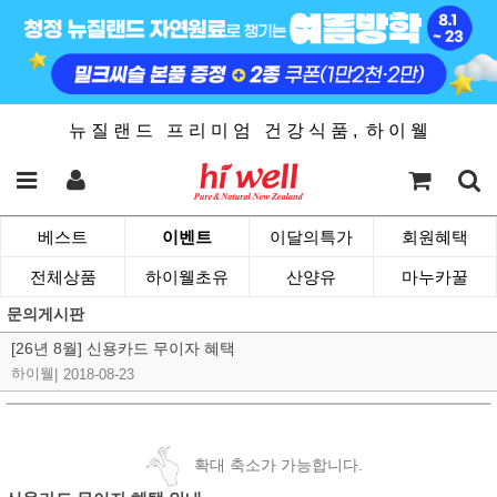
뉴 질 랜 드 프 리 미 엄 건 강 식 품 , 하 이 웰
베스트
이벤트
이달의특가
회원혜택
전체상품
하이웰초유
산양유
마누카꿀
문의게시판
[26년 8월] 신용카드 무이자 혜택
하이웰
|
2018-08-23
확대 축소가 가능합니다.