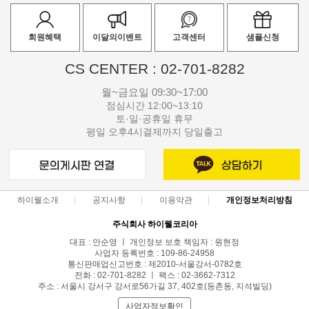
회원혜택
이달의이벤트
고객센터
샘플신청
CS CENTER : 02-701-8282
월~금요일 09:30~17:00
점심시간 12:00~13:10
토·일·공휴일 휴무
평일 오후4시결제까지 당일출고
하이웰소개
공지사항
이용약관
개인정보처리방침
주식회사 하이웰코리아
대표 : 안순영 ㅣ 개인정보 보호 책임자 : 원현정
사업자 등록번호 : 109-86-24958
통신판매업신고번호 : 제2010-서울강서-0782호
전화 : 02-701-8282 ㅣ 팩스 : 02-3662-7312
주소 : 서울시 강서구 강서로56가길 37, 402호(등촌동, 지석빌딩)
사업자정보확인