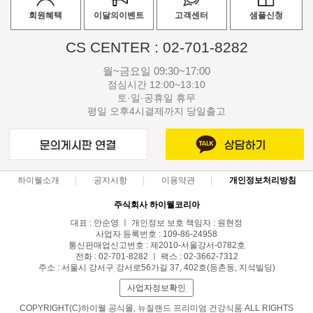
회원혜택
이달의이벤트
고객센터
샘플신청
CS CENTER : 02-701-8282
월~금요일 09:30~17:00
점심시간 12:00~13:10
토·일·공휴일 휴무
평일 오후4시결제까지 당일출고
하이웰소개
공지사항
이용약관
개인정보처리방침
주식회사 하이웰코리아
대표 : 안순영 ㅣ 개인정보 보호 책임자 : 원현정
사업자 등록번호 : 109-86-24958
통신판매업신고번호 : 제2010-서울강서-0782호
전화 : 02-701-8282 ㅣ 팩스 : 02-3662-7312
주소 : 서울시 강서구 강서로56가길 37, 402호(등촌동, 지석빌딩)
사업자정보확인
COPYRIGHT(C)하이웰 공식몰, 뉴질랜드 프리미엄 건강식품 ALL RIGHTS