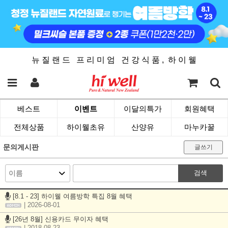
뉴 질 랜 드 프 리 미 엄 건 강 식 품 , 하 이 웰
베스트
이벤트
이달의특가
회원혜택
전체상품
하이웰초유
산양유
마누카꿀
문의게시판
글쓰기
검색
[8.1 - 23] 하이웰 여름방학 특집 8월 혜택
| 2026-08-01
[26년 8월] 신용카드 무이자 혜택