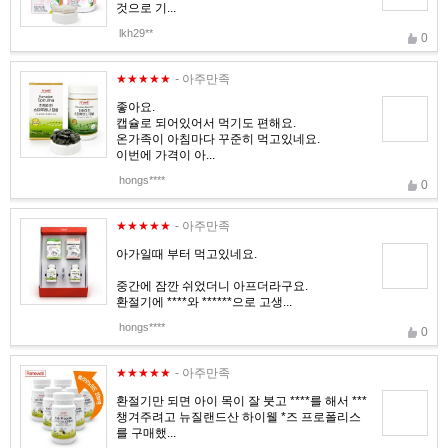
것으로 기...
lkh29**
0
★★★★★
- 아주만족
좋아요.
캡슐로 되어있어서 먹기도 편해요.
온가족이 아침마다 꾸준히 먹고있네요.
이번에 가격이 아...
hongs****
0
★★★★★
- 아주만족
아가일때 부터 먹고있네요.
중간에 잠깐 쉬었더니 아프더라구요.
환절기에 ****와 ******으로 고생...
hongs****
0
★★★★★
- 아주만족
환절기만 되면 아이 목이 잘 붓고 ****를 해서 ***
챙겨주려고 뉴질랜드산 하이웰 *즈 프로폴리스
를 구매했...