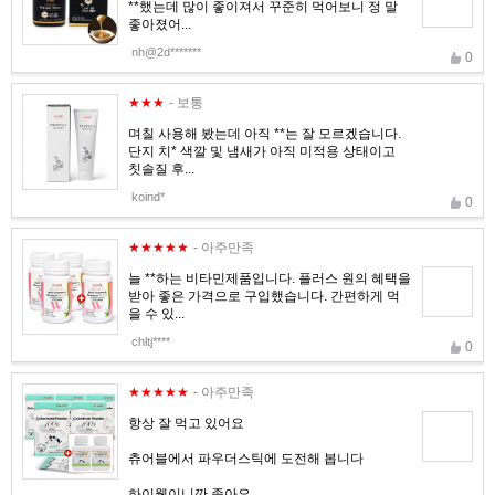
**했는데 많이 좋이져서 꾸준히 먹어보니 정 말
좋아졌어...
nh@2d*******
0
★★★
- 보통
며칠 사용해 봤는데 아직 **는 잘 모르겠습니다.
단지 치* 색깔 및 냄새가 아직 미적용 상태이고
칫솔질 후...
koind*
0
★★★★★
- 아주만족
늘 **하는 비타민제품입니다. 플러스 원의 혜택을
받아 좋은 가격으로 구입했습니다. 간편하게 먹
을 수 있...
chltj****
0
★★★★★
- 아주만족
항상 잘 먹고 있어요
츄어블에서 파우더스틱에 도전해 봅니다
하이웰이니깐 좋아요