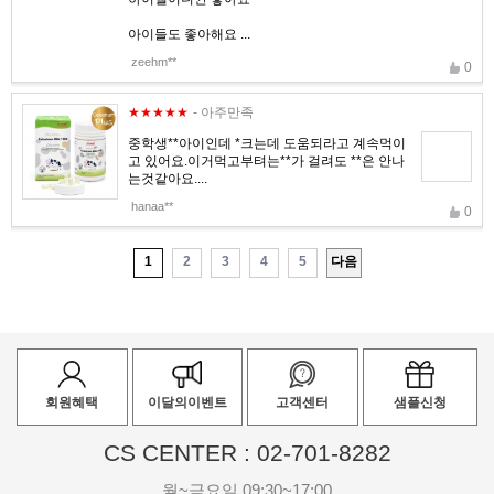
아이들도 좋아해요 ...
zeehm**
0
★★★★★
- 아주만족
중학생**아이인데 *크는데 도움되라고 계속먹이
고 있어요.이거먹고부텨는**가 걸려도 **은 안나
는것같아요....
hanaa**
0
1
2
3
4
5
다음
회원혜택
이달의이벤트
고객센터
샘플신청
CS CENTER : 02-701-8282
월~금요일 09:30~17:00