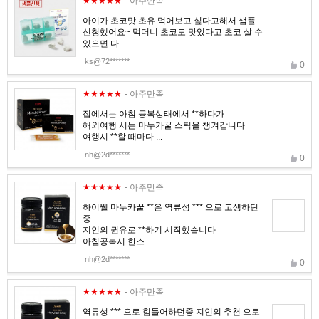
★★★★★
- 아주만족
아이가 초코맛 초유 먹어보고 싶다고해서 샘플
신청했어요~ 먹더니 초코도 맛있다고 초코 살 수
있으면 다...
ks@72*******
0
★★★★★
- 아주만족
집에서는 아침 공복상태에서 **하다가
해외여행 시는 마누카꿀 스틱을 챙겨갑니다
여행시 **할 때마다 ...
nh@2d*******
0
★★★★★
- 아주만족
하이웰 마누카꿀 **은 역류성 *** 으로 고생하던
중
지인의 권유로 **하기 시작했습니다
아침공복시 한스...
nh@2d*******
0
★★★★★
- 아주만족
역류성 *** 으로 힘들어하던중 지인의 추천 으로