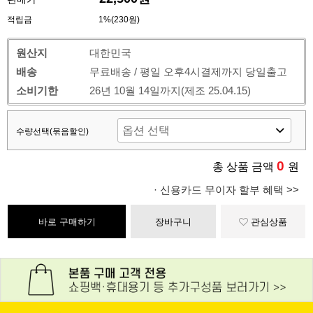
적립금
1%(230원)
원산지
대한민국
배송
무료배송 / 평일 오후4시결제까지 당일출고
소비기한
26년 10월 14일까지(제조 25.04.15)
수량선택(묶음할인)
0
총 상품 금액
원
· 신용카드 무이자 할부 혜택 >>
바로 구매하기
장바구니
관심상품