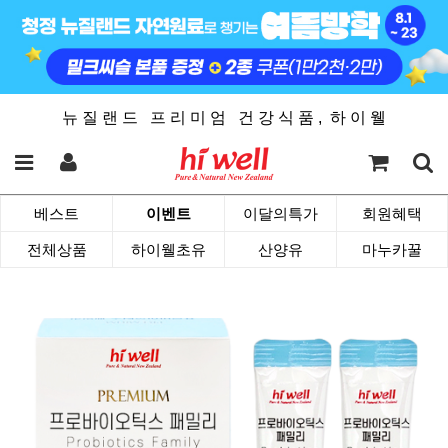
뉴 질 랜 드 프 리 미 엄 건 강 식 품 , 하 이 웰
베스트
이벤트
이달의특가
회원혜택
전체상품
하이웰초유
산양유
마누카꿀