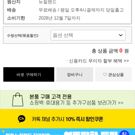
원산지
뉴질랜드
배송
무료배송 / 평일 오후4시결제까지 당일출고
소비기한
2028년 12월 7일까지
수량선택(묶음할인)
0
총 상품 금액
원
· 신용카드 무이자 할부 혜택 >>
바로 구매하기
장바구니
관심상품