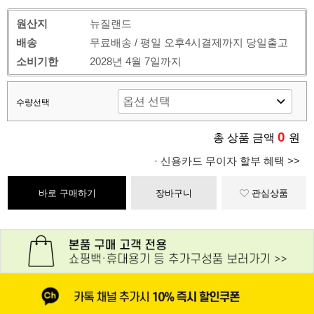
원산지
뉴질랜드
배송
무료배송 / 평일 오후4시결제까지 당일출고
소비기한
2028년 4월 7일까지
수량선택
0
총 상품 금액
원
· 신용카드 무이자 할부 혜택 >>
바로 구매하기
장바구니
관심상품