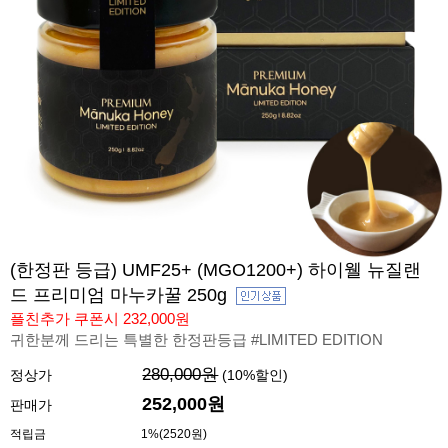
(한정판 등급) UMF25+ (MGO1200+) 하이웰 뉴질랜
드 프리미엄 마누카꿀 250g
플친추가 쿠폰시 232,000원
귀한분께 드리는 특별한 한정판등급 #LIMITED EDITION
280,000원
정상가
(
10
%할인)
252,000원
판매가
적립금
1%(2520원)