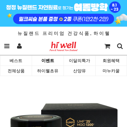
뉴 질 랜 드 프 리 미 엄 건 강 식 품 , 하 이 웰
베스트
이벤트
이달의특가
회원혜택
전체상품
하이웰초유
산양유
마누카꿀