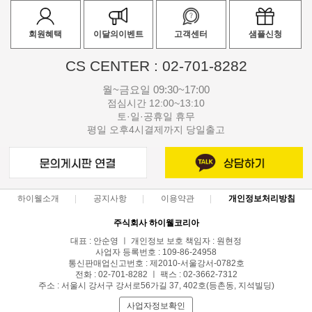
회원혜택
이달의이벤트
고객센터
샘플신청
CS CENTER : 02-701-8282
월~금요일 09:30~17:00
점심시간 12:00~13:10
토·일·공휴일 휴무
평일 오후4시결제까지 당일출고
하이웰소개
공지사항
이용약관
개인정보처리방침
주식회사 하이웰코리아
대표 : 안순영 ㅣ 개인정보 보호 책임자 : 원현정
사업자 등록번호 : 109-86-24958
통신판매업신고번호 : 제2010-서울강서-0782호
전화 : 02-701-8282 ㅣ 팩스 : 02-3662-7312
주소 : 서울시 강서구 강서로56가길 37, 402호(등촌동, 지석빌딩)
사업자정보확인