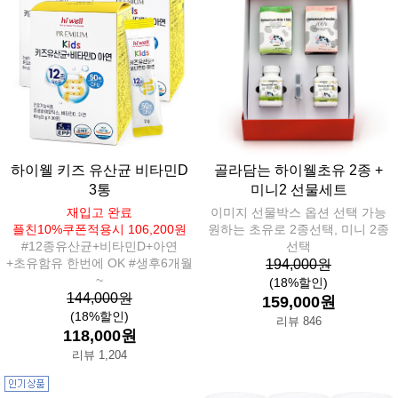
하이웰 키즈 유산균 비타민D
골라담는 하이웰초유 2종 +
3통
미니2 선물세트
재입고 완료
이미지 선물박스 옵션 선택 가능
플친10%쿠폰적용시 106,200원
원하는 초유로 2종선택, 미니 2종
#12종유산균+비타민D+아연
선택
+초유함유 한번에 OK #생후6개월
194,000원
~
(18%할인)
144,000원
159,000원
(18%할인)
리뷰 846
118,000원
리뷰 1,204