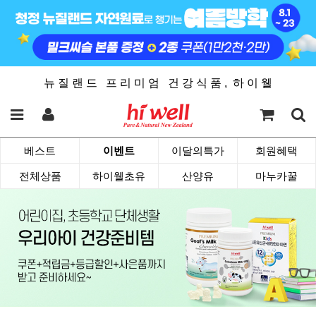
뉴 질 랜 드 프 리 미 엄 건 강 식 품 , 하 이 웰
베스트
이벤트
이달의특가
회원혜택
전체상품
하이웰초유
산양유
마누카꿀