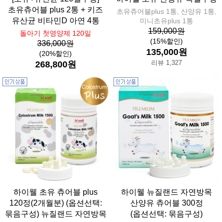
초유츄어블 plus 2통 + 키즈
초유츄어블plus 1통, 산양유 1통,
유산균 비타민D 아연 4통
미니초유plus 1통
159,000원
돌아기 첫영양제 120일
(15%할인)
336,000원
135,000원
(20%할인)
리뷰 1,327
268,800원
하이웰 초유 츄어블 plus
하이웰 뉴질랜드 자연방목
120정(2개월분) (옵션선택:
산양유 츄어블 300정
묶음구성) 뉴질랜드 자연방목
(옵션선택: 묶음구성)