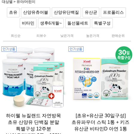
대상별
>
유아/어린이
초유
산양유츄어블
산양유단백질
유산균
프로폴리스
비타민
생후6개월~
돌선물세트
특별구성
최신순
리뷰수
낮은가격
높은가격
판매순위
하이웰 뉴질랜드 자연방목
[초유+유산균 30일구성]
초유 산양유 단백질 분말
초유파우더 스틱 1통 + 키즈
특별구성 12주분
유산균 비타민D 아연 1통