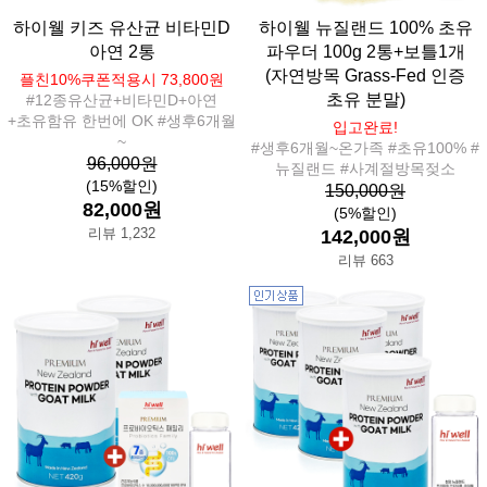
하이웰 키즈 유산균 비타민D
하이웰 뉴질랜드 100% 초유
아연 2통
파우더 100g 2통+보틀1개
(자연방목 Grass-Fed 인증
플친10%쿠폰적용시 73,800원
초유 분말)
#12종유산균+비타민D+아연
+초유함유 한번에 OK #생후6개월
입고완료!
~
#생후6개월~온가족 #초유100% #
96,000원
뉴질랜드 #사계절방목젖소
(15%할인)
150,000원
82,000원
(5%할인)
리뷰 1,232
142,000원
리뷰 663