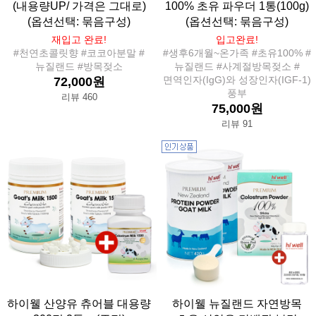
(내용량UP/ 가격은 그대로)
100% 초유 파우더 1통(100g)
(옵션선택: 묶음구성)
(옵션선택: 묶음구성)
재입고 완료!
입고완료!
#천연초콜릿향 #코코아분말 #
#생후6개월~온가족 #초유100% #
뉴질랜드 #방목젖소
뉴질랜드 #사계절방목젖소 #
면역인자(IgG)와 성장인자(IGF-1)
72,000원
풍부
리뷰 460
75,000원
리뷰 91
하이웰 산양유 츄어블 대용량
하이웰 뉴질랜드 자연방목