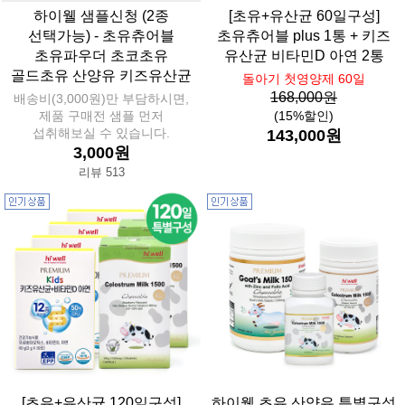
하이웰 샘플신청 (2종
[초유+유산균 60일구성]
선택가능) - 초유츄어블
초유츄어블 plus 1통 + 키즈
초유파우더 초코초유
유산균 비타민D 아연 2통
골드초유 산양유 키즈유산균
돌아기 첫영양제 60일
168,000원
배송비(3,000원)만 부담하시면,
제품 구매전 샘플 먼저
(15%할인)
섭취해보실 수 있습니다.
143,000원
3,000원
리뷰 513
[초유+유산균 120일구성]
하이웰 초유 산양유 특별구성