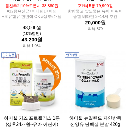
플친추가10%쿠폰시 38,880원
[21%] 5통 79,900원
#12종유산균+비타민D+아연
함량좋고 맛도좋은 유아 어린이
+초유함유 한번에 OK #생후6개월
종합 비타민 3~14세 추천
~
20,000원
48,000원
리뷰 570
(10%할인)
43,200원
리뷰 1,034
하이웰 키즈 프로폴리스 1통
하이웰 뉴질랜드 자연방목
(생후24개월~유아 어린이)
산양유 단백질 분말 420g