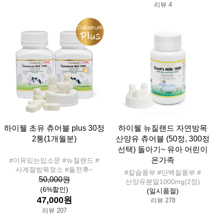
리뷰 4
하이웰 초유 츄어블 plus 30정
하이웰 뉴질랜드 자연방목
2통(1개월분)
산양유 츄어블 (50정, 300정
선택) 돌아기~ 유아 어린이
온가족
#이유있는입소문 #뉴질랜드 #
사계절방목젖소 #돌전후~
#칼슘풍부 #단백질풍부 #
50,000원
산양유분말1000mg(2정)
(6%할인)
(일시품절)
47,000원
리뷰 278
리뷰 207