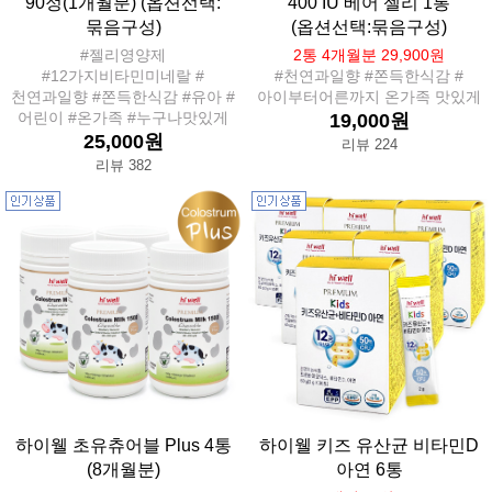
90정(1개월분) (옵션선택:
400 IU 베어 젤리 1통
묶음구성)
(옵션선택:묶음구성)
#젤리영양제
2통 4개월분 29,900원
#12가지비타민미네랄 #
#천연과일향 #쫀득한식감 #
천연과일향 #쫀득한식감 #유아 #
아이부터어른까지 온가족 맛있게
어린이 #온가족 #누구나맛있게
19,000원
25,000원
리뷰 224
리뷰 382
하이웰 초유츄어블 Plus 4통
하이웰 키즈 유산균 비타민D
(8개월분)
아연 6통