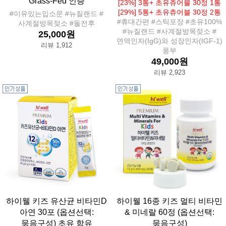
Grass-Fed 인증
[23%] 3통+ 초유츄어블 30정 1통
[29%] 5통+ 초유츄어블 30정 2통
#이유있는입소문 #뉴질랜드 #
#휴대간편 #스틱포장 #초유100%
사계절방목젖소 #돌전후
#뉴질랜드 #사계절방목젖소 #
25,000원
면역인자(IgG)와 성장인자(IGF-1)
리뷰 1,912
풍부
49,000원
리뷰 2,923
하이웰 키즈 유산균 비타민D
하이웰 16종 키즈 멀티 비타민
아연 30포 (옵션선택:
& 미네랄 60정 (옵션선택:
묶음구성) 초유 함유
묶음구성)