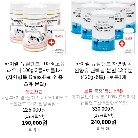
하이웰 뉴질랜드 100% 초유
하이웰 뉴질랜드 자연방목
파우더 100g 3통+보틀1개
산양유 단백질 분말 12주분
(자연방목 Grass-Fed 인증
(420gx6통) +보틀1개
초유 분말)
보틀 증정(옵션선택)
입고완료!
첨가물없이, 성분 100% 프리미엄
#생후6개월~온가족 #초유100% #
뉴질랜드산 #진한우유맛
뉴질랜드 #사계절방목젖소
330,000원
225,000원
(27%할인)
(12%할인)
240,000원
198,000원
리뷰 36
리뷰 8