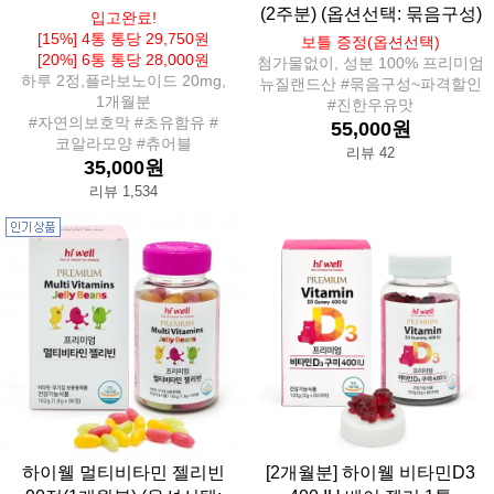
(2주분) (옵션선택: 묶음구성)
입고완료!
[15%] 4통 통당 29,750원
보틀 증정(옵션선택)
[20%] 6통 통당 28,000원
첨가물없이, 성분 100% 프리미엄
하루 2정,플라보노이드 20mg,
뉴질랜드산 #묶음구성~파격할인
1개월분
#진한우유맛
#자연의보호막 #초유함유 #
55,000원
코알라모양 #츄어블
리뷰 42
35,000원
리뷰 1,534
하이웰 멀티비타민 젤리빈
[2개월분] 하이웰 비타민D3