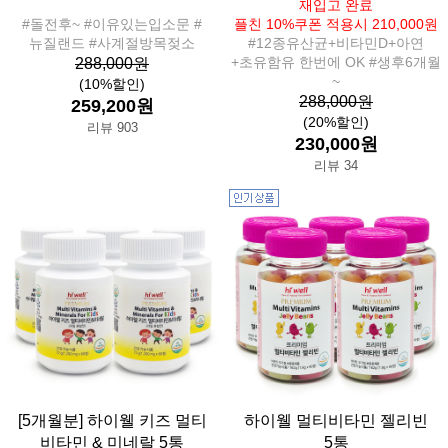
재입고 완료
#돌전후~ #이유있는입소문 #
플친 10%쿠폰 적용시 210,000원
뉴질랜드 #사계절방목젖소
#12종유산균+비타민D+아연
+초유함유 한번에 OK #생후6개월
288,000원
~
(10%할인)
288,000원
259,200원
(20%할인)
리뷰 903
230,000원
리뷰 34
[5개월분] 하이웰 키즈 멀티
하이웰 멀티비타민 젤리빈
비타민 & 미네랄 5통
5통