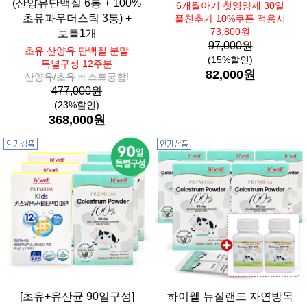
(산양유단백질 6통 + 100%
6개월아기 첫영양제 30일
초유파우더스틱 3통) +
플친추가 10%쿠폰 적용시
73,800원
보틀1개
97,000원
초유 산양유 단백질 분말
(15%할인)
특별구성 12주분
82,000원
산양유/초유 베스트궁합!
477,000원
(23%할인)
368,000원
[초유+유산균 90일구성]
하이웰 뉴질랜드 자연방목