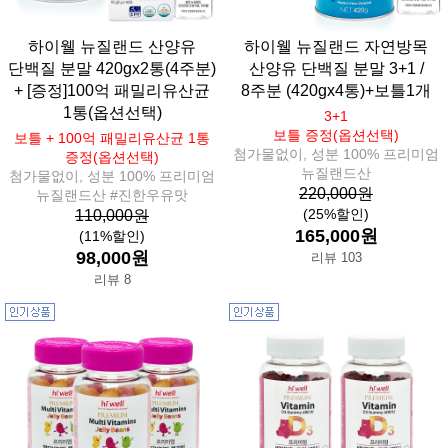
하이웰 뉴질랜드 산양유
하이웰 뉴질랜드 자연방목
단백질 분말 420gx2통(4주분)
산양유 단백질 분말 3+1 /
+ [증정]100억 패밀리유산균
8주분 (420gx4통)+보틀1개
1통(옵션선택)
3+1
보틀 증정(옵션선택)
보틀 + 100억 패밀리유산균 1통
첨가물없이, 성분 100% 프리미엄
증정(옵션선택)
뉴질랜드산
첨가물없이, 성분 100% 프리미엄
220,000원
뉴질랜드산 #진한우유맛
(25%할인)
110,000원
165,000원
(11%할인)
98,000원
리뷰 103
리뷰 8