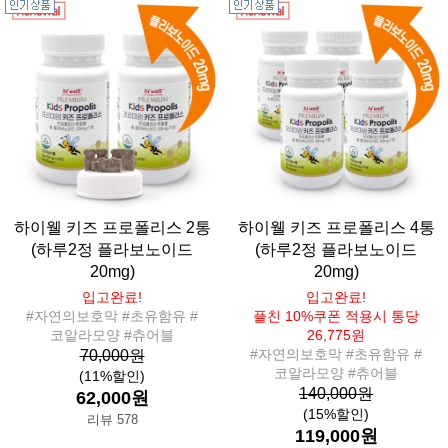
하이웰 키즈 프로폴리스 2통
하이웰 키즈 프로폴리스 4통
(하루2정 플라보노이드
(하루2정 플라보노이드
20mg)
20mg)
입고완료!
입고완료!
#자연의보호막 #초유함유 #
플친 10%쿠폰 적용시 통당
코알라모양 #츄어블
26,775원
#자연의보호막 #초유함유 #
70,000원
코알라모양 #츄어블
(11%할인)
140,000원
62,000원
(15%할인)
리뷰 578
119,000원