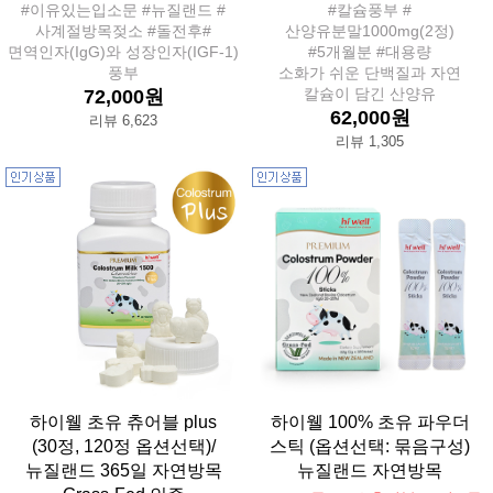
#이유있는입소문 #뉴질랜드 #
#칼슘풍부 #
사계절방목젖소 #돌전후#
산양유분말1000mg(2정)
면역인자(IgG)와 성장인자(IGF-1)
#5개월분 #대용량
풍부
소화가 쉬운 단백질과 자연
칼슘이 담긴 산양유
72,000원
62,000원
리뷰 6,623
리뷰 1,305
하이웰 초유 츄어블 plus
하이웰 100% 초유 파우더
(30정, 120정 옵션선택)/
스틱 (옵션선택: 묶음구성)
뉴질랜드 365일 자연방목
뉴질랜드 자연방목