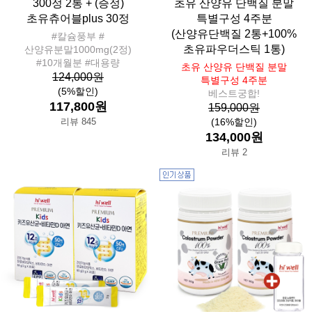
300정 2통 + (증정)
초유 산양유 단백질 분말
초유츄어블plus 30정
특별구성 4주분
(산양유단백질 2통+100%
#칼슘풍부 #
초유파우더스틱 1통)
산양유분말1000mg(2정)
#10개월분 #대용량
초유 산양유 단백질 분말
124,000원
특별구성 4주분
(5%할인)
베스트궁합!
117,800원
159,000원
리뷰 845
(16%할인)
134,000원
리뷰 2