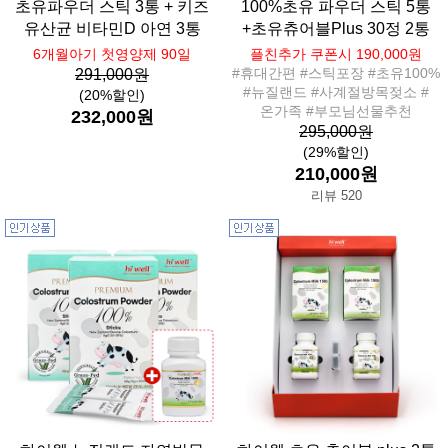
초유파우더 스틱 3통 + 키즈
100%초유 파우더 스틱 5통
유산균 비타민D 아연 3통
+초유츄어블Plus 30정 2통
6개월아기 첫영양제 90일
플친추가 쿠폰시 190,000원
#휴대간편 #스틱포장 #초유100%
291,000원
#뉴질랜드 #사계절방목젖소 #
(20%할인)
온가족 #부모님선물추천
232,000원
295,000원
(29%할인)
210,000원
리뷰 520