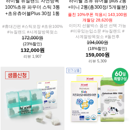
하이웰 뉴질랜드 자연방목
하이웰 초유 츄어블 plus 2통
100%초유 파우더 스틱 3통
+미니 2통(총300정/ 5개월분)
+초유츄어블Plus 30정 1통
플친 10%쿠폰 적용시 143,100원
개월당 28,620원
이미지 선물박스 옵션 선택 가능
#휴대간편 #스틱포장 #초유100%
#이유있는입소문 #뉴질랜드 #
#뉴질랜드 #사계절방목젖소
사계절방목젖소 #돌전후
172,000원
194,000원
(23%할인)
(18%할인)
132,000원
159,000원
리뷰 1,907
리뷰 5,309