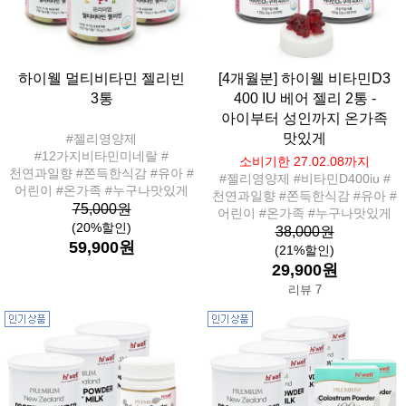
하이웰 멀티비타민 젤리빈
[4개월분] 하이웰 비타민D3
3통
400 IU 베어 젤리 2통 -
아이부터 성인까지 온가족
맛있게
#젤리영양제
#12가지비타민미네랄 #
소비기한 27.02.08까지
천연과일향 #쫀득한식감 #유아 #
#젤리영양제 #비타민D400iu #
어린이 #온가족 #누구나맛있게
천연과일향 #쫀득한식감 #유아 #
75,000원
어린이 #온가족 #누구나맛있게
(20%할인)
38,000원
59,900원
(21%할인)
29,900원
리뷰 7