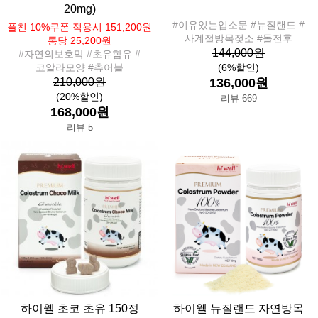
20mg)
#이유있는입소문 #뉴질랜드 #
플친 10%쿠폰 적용시 151,200원
사계절방목젖소 #돌전후
통당 25,200원
144,000원
#자연의보호막 #초유함유 #
코알라모양 #츄어블
(6%할인)
210,000원
136,000원
(20%할인)
리뷰 669
168,000원
리뷰 5
하이웰 초코 초유 150정
하이웰 뉴질랜드 자연방목