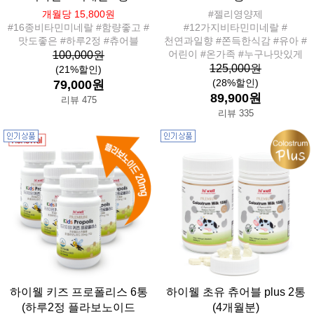
개월당 15,800원
#젤리영양제
#16종비타민미네랄 #함량좋고 #
#12가지비타민미네랄 #
맛도좋은 #하루2정 #츄어블
천연과일향 #쫀득한식감 #유아 #
어린이 #온가족 #누구나맛있게
100,000원
125,000원
(21%할인)
(28%할인)
79,000원
89,900원
리뷰 475
리뷰 335
하이웰 키즈 프로폴리스 6통
하이웰 초유 츄어블 plus 2통
(하루2정 플라보노이드
(4개월분)