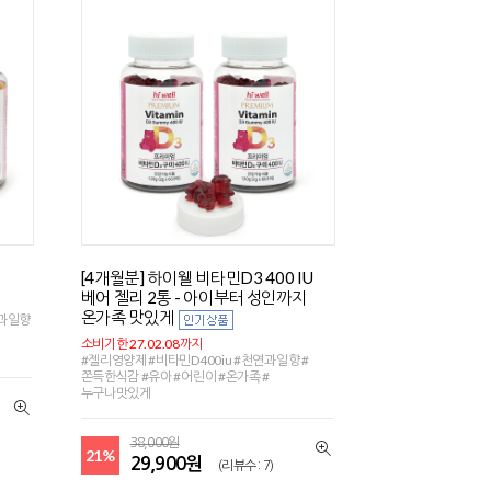
[4개월분] 하이웰 비타민D3 400 IU
베어 젤리 2통 - 아이부터 성인까지
온가족 맛있게
연과일향
소비기한 27.02.08까지
#젤리영양제 #비타민D400iu #천연과일향 #
쫀득한식감 #유아 #어린이 #온가족 #
누구나맛있게
38,000원
21%
29,900원
(리뷰수 : 7)