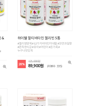
 &
하이웰 멀티비타민 젤리빈 5통
#젤리영양제 #12가지비타민미네랄 #천연과일향
#쫀득한식감 #유아 #어린이 #온가족 #
누구나맛있게
#
125,000원
28%
89,900원
(리뷰수 : 335)