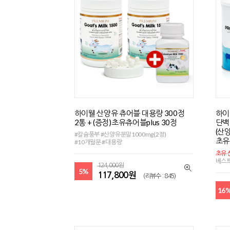
하이웰 산양유 츄어블 대용량 300정
하이
2통 + (증정)초유츄어블plus 30정
단백
(산
#칼슘풍부 #산양유분말1000mg(2정)
초유
#10개월분 #대용량
초유 
베스
124,000원
5%
117,800원
(리뷰수 : 845)
16