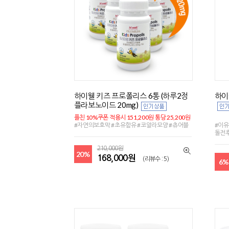
하이웰 키즈 프로폴리스 6통 (하루2정
하이웰
플라보노이드 20mg)
플친 10%쿠폰 적용시 151,200원 통당 25,200원
#자연의보호막 #초유함유 #코알라모양 #츄어블
#이유
돌전
210,000원
20%
168,000원
(리뷰수 : 5)
6%