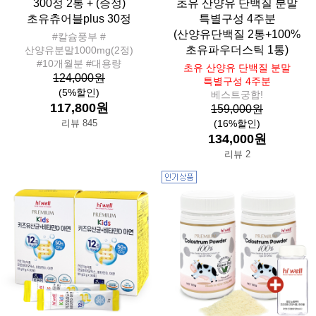
300정 2통 + (증정)
초유 산양유 단백질 분말
초유츄어블plus 30정
특별구성 4주분
(산양유단백질 2통+100%
#칼슘풍부 #
초유파우더스틱 1통)
산양유분말1000mg(2정)
#10개월분 #대용량
초유 산양유 단백질 분말
124,000원
특별구성 4주분
(5%할인)
베스트궁합!
117,800원
159,000원
리뷰 845
(16%할인)
134,000원
리뷰 2