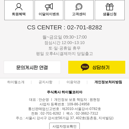
회원혜택
이달의이벤트
고객센터
샘플신청
CS CENTER : 02-701-8282
월~금요일 09:30~17:00
점심시간 12:00~13:10
토·일·공휴일 휴무
평일 오후4시결제까지 당일출고
하이웰소개
공지사항
이용약관
개인정보처리방침
주식회사 하이웰코리아
대표 : 안순영 ㅣ 개인정보 보호 책임자 : 원현정
사업자 등록번호 : 109-86-24958
통신판매업신고번호 : 제2010-서울강서-0782호
전화 : 02-701-8282 ㅣ 팩스 : 02-3662-7312
주소 : 서울시 강서구 강서로56가길 37, 402호(등촌동, 지석빌딩)
사업자정보확인