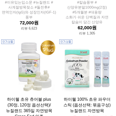
#이유있는입소문 #뉴질랜드 #
#칼슘풍부 #
사계절방목젖소 #돌전후#
산양유분말1000mg(2정)
면역인자(IgG)와 성장인자(IGF-1)
#5개월분 #대용량
풍부
소화가 쉬운 단백질과 자연
칼슘이 담긴 산양유
72,000원
62,000원
리뷰 6,623
리뷰 1,305
하이웰 초유 츄어블 plus
하이웰 100% 초유 파우더
(30정, 120정 옵션선택)/
스틱 (옵션선택: 묶음구성)
뉴질랜드 365일 자연방목
뉴질랜드 자연방목