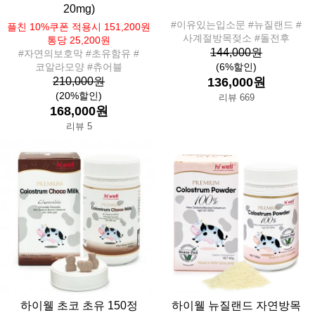
20mg)
#이유있는입소문 #뉴질랜드 #
플친 10%쿠폰 적용시 151,200원
사계절방목젖소 #돌전후
통당 25,200원
144,000원
#자연의보호막 #초유함유 #
코알라모양 #츄어블
(6%할인)
210,000원
136,000원
(20%할인)
리뷰 669
168,000원
리뷰 5
하이웰 초코 초유 150정
하이웰 뉴질랜드 자연방목