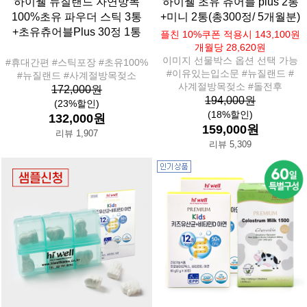
하이웰 뉴질랜드 자연방목
하이웰 초유 츄어블 plus 2통
100%초유 파우더 스틱 3통
+미니 2통(총300정/ 5개월분)
+초유츄어블Plus 30정 1통
플친 10%쿠폰 적용시 143,100원
개월당 28,620원
이미지 선물박스 옵션 선택 가능
#휴대간편 #스틱포장 #초유100%
#이유있는입소문 #뉴질랜드 #
#뉴질랜드 #사계절방목젖소
사계절방목젖소 #돌전후
172,000원
194,000원
(23%할인)
(18%할인)
132,000원
159,000원
리뷰 1,907
리뷰 5,309