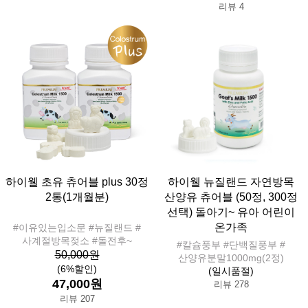
리뷰 4
하이웰 초유 츄어블 plus 30정
하이웰 뉴질랜드 자연방목
2통(1개월분)
산양유 츄어블 (50정, 300정
선택) 돌아기~ 유아 어린이
온가족
#이유있는입소문 #뉴질랜드 #
사계절방목젖소 #돌전후~
#칼슘풍부 #단백질풍부 #
50,000원
산양유분말1000mg(2정)
(6%할인)
(일시품절)
47,000원
리뷰 278
리뷰 207