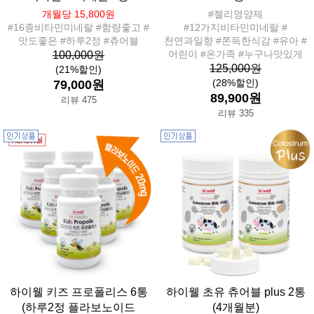
개월당 15,800원
#젤리영양제
#16종비타민미네랄 #함량좋고 #
#12가지비타민미네랄 #
맛도좋은 #하루2정 #츄어블
천연과일향 #쫀득한식감 #유아 #
어린이 #온가족 #누구나맛있게
100,000원
125,000원
(21%할인)
(28%할인)
79,000원
89,900원
리뷰 475
리뷰 335
하이웰 키즈 프로폴리스 6통
하이웰 초유 츄어블 plus 2통
(하루2정 플라보노이드
(4개월분)