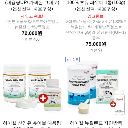
(내용량UP/ 가격은 그대로)
100% 초유 파우더 1통(100g)
(옵션선택: 묶음구성)
(옵션선택: 묶음구성)
재입고 완료!
입고완료!
#천연초콜릿향 #코코아분말 #
#생후6개월~온가족 #초유100% #
뉴질랜드 #방목젖소
뉴질랜드 #사계절방목젖소 #
면역인자(IgG)와 성장인자(IGF-1)
72,000원
풍부
리뷰 460
75,000원
리뷰 91
하이웰 산양유 츄어블 대용량
하이웰 뉴질랜드 자연방목