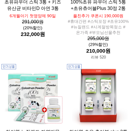
초유파우더 스틱 3통 + 키즈
100%초유 파우더 스틱 5통
유산균 비타민D 아연 3통
+초유츄어블Plus 30정 2통
6개월아기 첫영양제 90일
플친추가 쿠폰시 190,000원
#휴대간편 #스틱포장 #초유100%
291,000원
#뉴질랜드 #사계절방목젖소 #
(20%할인)
온가족 #부모님선물추천
232,000원
295,000원
(29%할인)
210,000원
리뷰 520