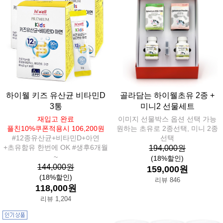
하이웰 키즈 유산균 비타민D
골라담는 하이웰초유 2종 +
3통
미니2 선물세트
재입고 완료
이미지 선물박스 옵션 선택 가능
플친10%쿠폰적용시 106,200원
원하는 초유로 2종선택, 미니 2종
#12종유산균+비타민D+아연
선택
+초유함유 한번에 OK #생후6개월
194,000원
~
(18%할인)
144,000원
159,000원
(18%할인)
리뷰 846
118,000원
리뷰 1,204