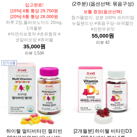
(2주분) (옵션선택: 묶음구성)
입고완료!
[15%] 4통 통당 29,750원
보틀 증정(옵션선택)
[20%] 6통 통당 28,000원
첨가물없이, 성분 100% 프리미엄
하루 2정,플라보노이드 20mg,
뉴질랜드산 #묶음구성~파격할인
1개월분
#진한우유맛
#자연의보호막 #초유함유 #
55,000원
코알라모양 #츄어블
리뷰 42
35,000원
리뷰 1,534
하이웰 멀티비타민 젤리빈
[2개월분] 하이웰 비타민D3