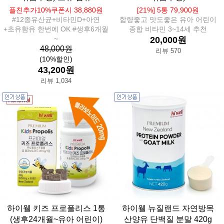
플친추가10%쿠폰시 38,880원
[21%] 5통 79,900원
#12종유산균+비타민D+아연
함량좋고 맛도좋은 유아 어린이
+초유함유 한번에 OK #생후6개월
종합 비타민 3~14세 추천
~
20,000원
48,000원
리뷰 570
(10%할인)
43,200원
리뷰 1,034
하이웰 키즈 프로폴리스 1통
하이웰 뉴질랜드 자연방목
(생후24개월~유아 어린이)
산양유 단백질 분말 420g