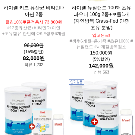
하이웰 키즈 유산균 비타민D
하이웰 뉴질랜드 100% 초유
아연 2통
파우더 100g 2통+보틀1개
(자연방목 Grass-Fed 인증
플친10%쿠폰적용시 73,800원
초유 분말)
#12종유산균+비타민D+아연
+초유함유 한번에 OK #생후6개월
입고완료!
~
#생후6개월~온가족 #초유100% #
96,000원
뉴질랜드 #사계절방목젖소
(15%할인)
150,000원
82,000원
(5%할인)
리뷰 1,232
142,000원
리뷰 663