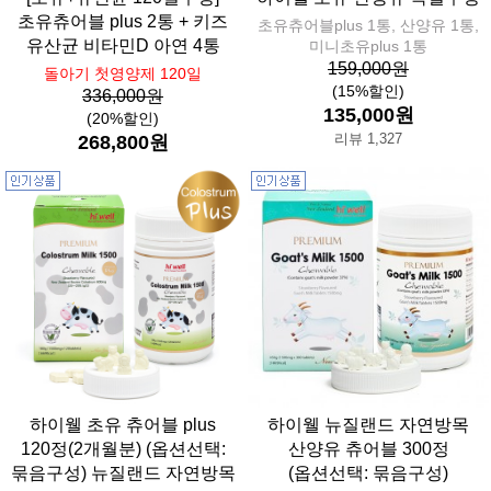
초유츄어블 plus 2통 + 키즈
초유츄어블plus 1통, 산양유 1통,
유산균 비타민D 아연 4통
미니초유plus 1통
159,000원
돌아기 첫영양제 120일
(15%할인)
336,000원
135,000원
(20%할인)
리뷰 1,327
268,800원
하이웰 초유 츄어블 plus
하이웰 뉴질랜드 자연방목
120정(2개월분) (옵션선택:
산양유 츄어블 300정
묶음구성) 뉴질랜드 자연방목
(옵션선택: 묶음구성)