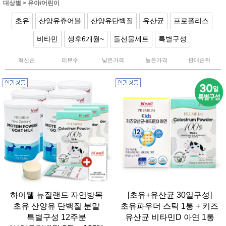
대상별
>
유아/어린이
초유
산양유츄어블
산양유단백질
유산균
프로폴리스
비타민
생후6개월~
돌선물세트
특별구성
최신순
리뷰수
낮은가격
높은가격
판매순위
하이웰 뉴질랜드 자연방목
[초유+유산균 30일구성]
초유 산양유 단백질 분말
초유파우더 스틱 1통 + 키즈
특별구성 12주분
유산균 비타민D 아연 1통