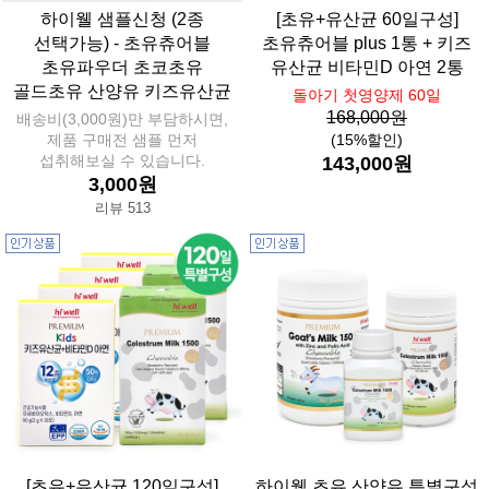
하이웰 샘플신청 (2종
[초유+유산균 60일구성]
선택가능) - 초유츄어블
초유츄어블 plus 1통 + 키즈
초유파우더 초코초유
유산균 비타민D 아연 2통
골드초유 산양유 키즈유산균
돌아기 첫영양제 60일
168,000원
배송비(3,000원)만 부담하시면,
제품 구매전 샘플 먼저
(15%할인)
섭취해보실 수 있습니다.
143,000원
3,000원
리뷰 513
[초유+유산균 120일구성]
하이웰 초유 산양유 특별구성