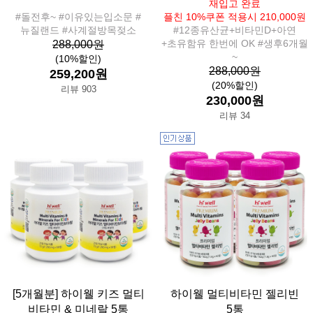
재입고 완료
#돌전후~ #이유있는입소문 #
플친 10%쿠폰 적용시 210,000원
뉴질랜드 #사계절방목젖소
#12종유산균+비타민D+아연
+초유함유 한번에 OK #생후6개월
288,000원
~
(10%할인)
288,000원
259,200원
(20%할인)
리뷰 903
230,000원
리뷰 34
[5개월분] 하이웰 키즈 멀티
하이웰 멀티비타민 젤리빈
비타민 & 미네랄 5통
5통