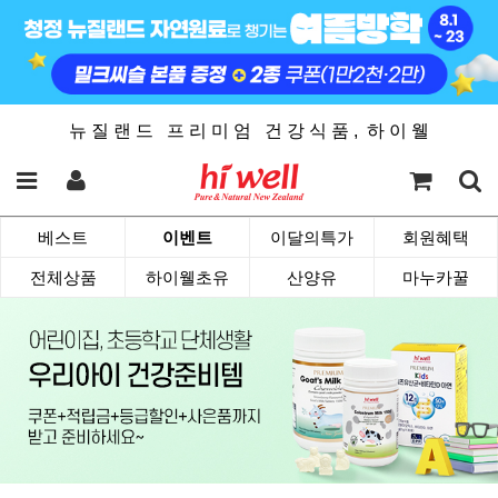
뉴 질 랜 드 프 리 미 엄 건 강 식 품 , 하 이 웰
베스트
이벤트
이달의특가
회원혜택
전체상품
하이웰초유
산양유
마누카꿀