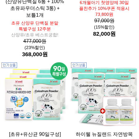
(산양유단백질 6통 + 100%
6개월아기 첫영양제 30일
초유파우더스틱 3통) +
플친추가 10%쿠폰 적용시
73,800원
보틀1개
97,000원
초유 산양유 단백질 분말
(15%할인)
특별구성 12주분
82,000원
산양유/초유 베스트궁합!
477,000원
(23%할인)
368,000원
[초유+유산균 90일구성]
하이웰 뉴질랜드 자연방목