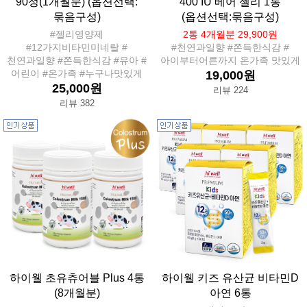
90정(1개월분) (옵션선택:
400 IU 베어 젤리 1통
묶음구성)
(옵션선택:묶음구성)
#젤리영양제
2통 4개월분 29,900원
#12가지비타민미네랄 #
#천연과일향 #쫀득한식감 #
천연과일향 #쫀득한식감 #유아 #
아이부터어른까지 온가족 맛있게
어린이 #온가족 #누구나맛있게
19,000원
25,000원
리뷰 224
리뷰 382
하이웰 초유츄어블 Plus 4통
하이웰 키즈 유산균 비타민D
(8개월분)
아연 6통