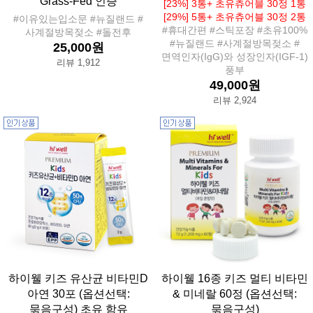
Grass-Fed 인증
[23%] 3통+ 초유츄어블 30정 1통
[29%] 5통+ 초유츄어블 30정 2통
#이유있는입소문 #뉴질랜드 #
#휴대간편 #스틱포장 #초유100%
사계절방목젖소 #돌전후
#뉴질랜드 #사계절방목젖소 #
25,000원
면역인자(IgG)와 성장인자(IGF-1)
리뷰 1,912
풍부
49,000원
리뷰 2,924
하이웰 키즈 유산균 비타민D
하이웰 16종 키즈 멀티 비타민
아연 30포 (옵션선택:
& 미네랄 60정 (옵션선택:
묶음구성) 초유 함유
묶음구성)