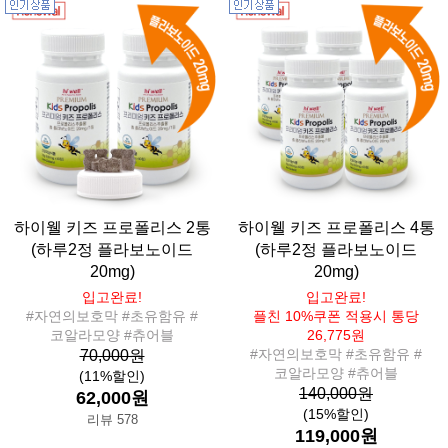
하이웰 키즈 프로폴리스 2통
하이웰 키즈 프로폴리스 4통
(하루2정 플라보노이드
(하루2정 플라보노이드
20mg)
20mg)
입고완료!
입고완료!
#자연의보호막 #초유함유 #
플친 10%쿠폰 적용시 통당
코알라모양 #츄어블
26,775원
#자연의보호막 #초유함유 #
70,000원
코알라모양 #츄어블
(11%할인)
140,000원
62,000원
(15%할인)
리뷰 578
119,000원