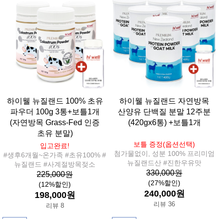
하이웰 뉴질랜드 100% 초유
하이웰 뉴질랜드 자연방목
파우더 100g 3통+보틀1개
산양유 단백질 분말 12주분
(자연방목 Grass-Fed 인증
(420gx6통) +보틀1개
초유 분말)
보틀 증정(옵션선택)
입고완료!
첨가물없이, 성분 100% 프리미엄
#생후6개월~온가족 #초유100% #
뉴질랜드산 #진한우유맛
뉴질랜드 #사계절방목젖소
330,000원
225,000원
(27%할인)
(12%할인)
240,000원
198,000원
리뷰 36
리뷰 8