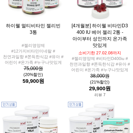
하이웰 멀티비타민 젤리빈
[4개월분] 하이웰 비타민D3
3통
400 IU 베어 젤리 2통 -
아이부터 성인까지 온가족
맛있게
#젤리영양제
#12가지비타민미네랄 #
소비기한 27.02.08까지
천연과일향 #쫀득한식감 #유아 #
#젤리영양제 #비타민D400iu #
어린이 #온가족 #누구나맛있게
천연과일향 #쫀득한식감 #유아 #
75,000원
어린이 #온가족 #누구나맛있게
(20%할인)
38,000원
59,900원
(21%할인)
29,900원
리뷰 7