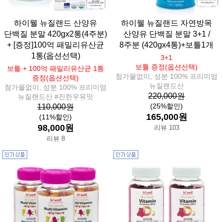
하이웰 뉴질랜드 산양유
하이웰 뉴질랜드 자연방목
단백질 분말 420gx2통(4주분)
산양유 단백질 분말 3+1 /
+ [증정]100억 패밀리유산균
8주분 (420gx4통)+보틀1개
1통(옵션선택)
3+1
보틀 증정(옵션선택)
보틀 + 100억 패밀리유산균 1통
첨가물없이, 성분 100% 프리미엄
증정(옵션선택)
뉴질랜드산
첨가물없이, 성분 100% 프리미엄
220,000원
뉴질랜드산 #진한우유맛
(25%할인)
110,000원
165,000원
(11%할인)
98,000원
리뷰 103
리뷰 8