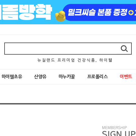
뉴 질 랜 드 프 리 미 엄 건 강 식 품 , 하 이 웰
하이웰초유
산양유
마누카꿀
프로폴리스
이벤트