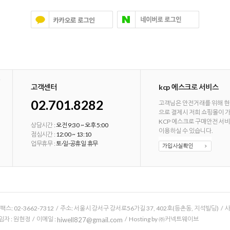
고객센터
kcp 에스크로 서비스
02.701.8282
고객님은 안전거래를 위해 현
으로 결제시 저희 쇼핑몰이 
KCP 에스크로 구매안전 서
상담시간 :
오전 9:30 ~ 오후 5:00
이용하실 수 있습니다.
점심시간 :
12:00 ~ 13:10
업무휴무 :
토·일·공휴일 휴무
/ 팩스: 02-3662-7312 / 주소: 서울시 강서구 강서로56가길 37, 402호(등촌동, 지석빌딩) /
 : 원현정 / 이메일 :
/ Hosting by ㈜커넥트웨이브
hiwell827@gmail.com