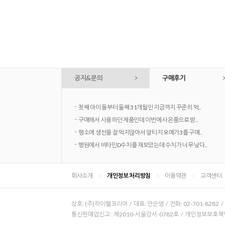
공지&문의
구매후기
-
첫째 아이 돌부터 둘째 31개월인 지금까지 꾸준히 먹..
-
구매해서 사용하던 제품인데 이번에 사은품으로 받..
-
평소에 생선을 잘 먹지않아서 알티지 오메가3를 구매..
-
병원에서 비타민D수치를 재보았는데 수치가 너무 낮다..
회사소개
개인정보 처리방침
이용약관
고객센터
상호: (주)하이웰코리아 / 대표: 안순영 / 전화: 02-701-8282 
통신판매업신고 : 제2010-서울강서-0782호 / 개인정보보호책임자