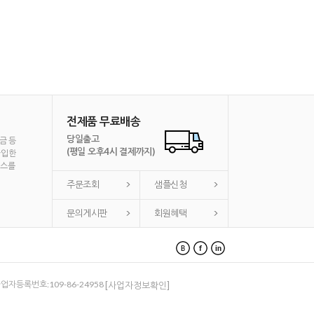
전제품 무료배송
당일출고
금 등
(평일 오후4시 결제까지)
가입한
비스를
주문조회
샘플신청
문의게시판
회원혜택
 사업자등록번호:109-86-24958
[사업자정보확인]