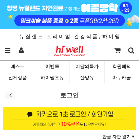
뉴 질 랜 드 프 리 미 엄 건 강 식 품 , 하 이 웰
베스트
이벤트
이달의특가
회원혜택
전체상품
하이웰초유
산양유
마누카꿀
로그인
한글 자판 열기