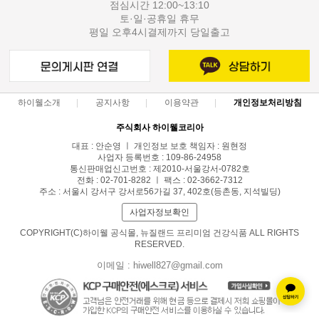
점심시간 12:00~13:10
토·일·공휴일 휴무
평일 오후4시결제까지 당일출고
하이웰소개
공지사항
이용약관
개인정보처리방침
주식회사 하이웰코리아
대표 : 안순영 ㅣ 개인정보 보호 책임자 : 원현정
사업자 등록번호 : 109-86-24958
통신판매업신고번호 : 제2010-서울강서-0782호
전화 : 02-701-8282 ㅣ 팩스 : 02-3662-7312
주소 : 서울시 강서구 강서로56가길 37, 402호(등촌동, 지석빌딩)
사업자정보확인
COPYRIGHT(C)하이웰 공식몰, 뉴질랜드 프리미엄 건강식품 ALL RIGHTS
RESERVED.
이메일 : hiwell827@gmail.com