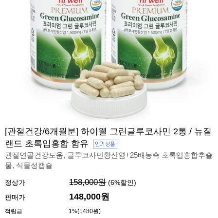
[관절건강/6개월분] 하이웰 그린글루코사민 2통 / 뉴질
랜드 초록입홍합 함유
관절연골건강도움, 글루코사민황산염+25배농축 초록입홍합추출
물, 식물성캡슐
158,000원
정상가
(
6
%할인)
148,000원
판매가
적립금
1%(1480원)