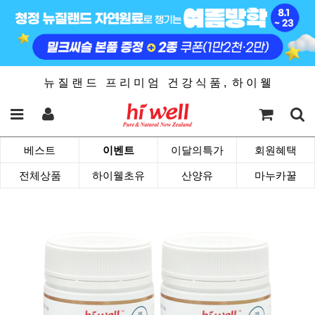
뉴 질 랜 드 프 리 미 엄 건 강 식 품 , 하 이 웰
베스트
이벤트
이달의특가
회원혜택
전체상품
하이웰초유
산양유
마누카꿀