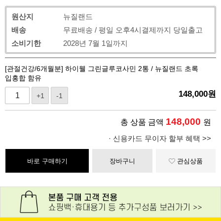
원산지
뉴질랜드
배송
무료배송 / 평일 오후4시결제까지 당일출고
소비기한
2028년 7월 1일까지
[관절건강/6개월분] 하이웰 그린글루코사민 2통 / 뉴질랜드 초록
입홍합 함유
148,000
원
+1
-1
148,000
총 상품 금액
원
· 신용카드 무이자 할부 혜택 >>
바로 구매하기
장바구니
관심상품