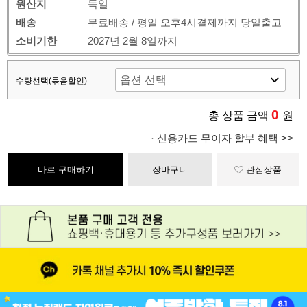
원산지
독일
배송
무료배송 / 평일 오후4시결제까지 당일출고
소비기한
2027년 2월 8일까지
수량선택(묶음할인)
0
총 상품 금액
원
· 신용카드 무이자 할부 혜택 >>
바로 구매하기
장바구니
관심상품