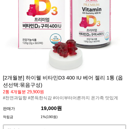
[2개월분] 하이웰 비타민D3 400 IU 베어 젤리 1통 (옵
션선택:묶음구성)
2통 4개월분 29,900원
#천연과일향 #쫀득한식감 #아이부터어른까지 온가족 맛있게
19,000원
판매가
적립금
1%(190원)