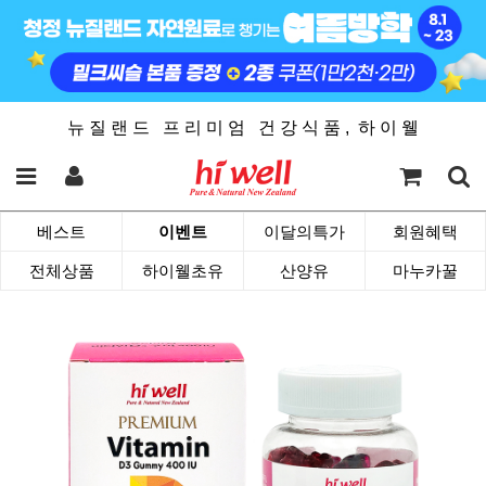
뉴 질 랜 드 프 리 미 엄 건 강 식 품 , 하 이 웰
베스트
이벤트
이달의특가
회원혜택
전체상품
하이웰초유
산양유
마누카꿀