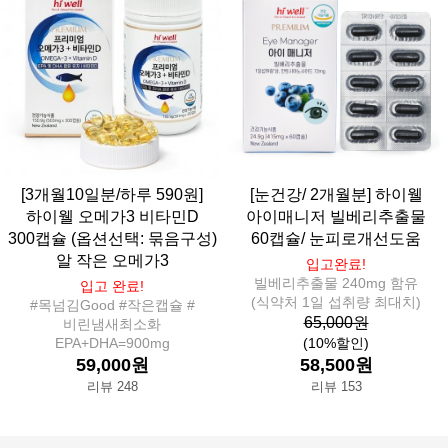
[3개월10일분/하루 590원]
[눈건강/ 2개월분] 하이웰
하이웰 오메가3 비타민D
아이매니저 빌베리추출물
300캡슐 (옵션선택: 묶음구성)
60캡슐/ 눈피로개선도움
알 작은 오메가3
입고완료!
빌베리추출물 240mg 함유
입고 완료!
(식약처 1일 섭취량 최대치)
#목넘김Good #작은캡슐 #
65,000원
비린냄새최소화
EPA+DHA=900mg
(10%할인)
59,000원
58,500원
리뷰 248
리뷰 153