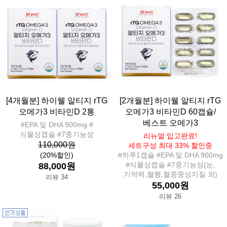
[4개월분] 하이웰 알티지 rTG
[2개월분] 하이웰 알티지 rTG
오메가3 비타민D 2통
오메가3 비타민D 60캡슐/
베스트 오메가3
#EPA 및 DHA 900mg #
식물성캡슐 #7중기능성
리뉴얼 입고완료!
110,000원
세트구성 최대 33% 할인중
(20%할인)
#하루1캡슐 #EPA 및 DHA 900mg
#식물성캡슐 #7중기능성(눈,
88,000원
기억력,혈행,혈중중성지질 외)
리뷰 34
55,000원
리뷰 26