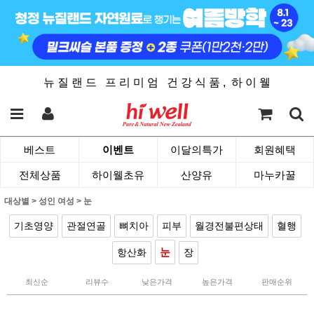
뉴 질 랜 드 프 리 미 엄 건 강 식 품 , 하 이 웰
베스트
이벤트
이달의특가
회원혜택
전체상품
하이웰초유
산양유
마누카꿀
대상별
>
성인 여성
>
눈
기초영양
관절연골
뼈치아
피부
월경전불편상태
혈행
눈
항산화
장
최신순
리뷰수
낮은가격
높은가격
판매순위