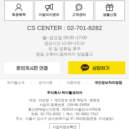
회원혜택
이달의이벤트
고객센터
샘플신청
CS CENTER : 02-701-8282
월~금요일 09:30~17:00
점심시간 12:00~13:10
토·일·공휴일 휴무
평일 오후4시결제까지 당일출고
하이웰소개
공지사항
이용약관
개인정보처리방침
주식회사 하이웰코리아
대표 : 안순영 ㅣ 개인정보 보호 책임자 : 원현정
사업자 등록번호 : 109-86-24958
통신판매업신고번호 : 제2010-서울강서-0782호
전화 : 02-701-8282 ㅣ 팩스 : 02-3662-7312
주소 : 서울시 강서구 강서로56가길 37, 402호(등촌동, 지석빌딩)
사업자정보확인