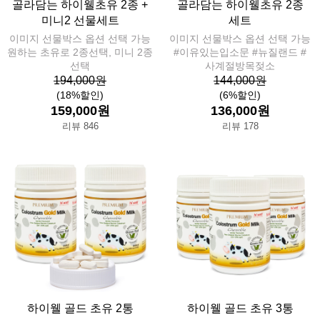
골라담는 하이웰초유 2종 +
골라담는 하이웰초유 2종
미니2 선물세트
세트
이미지 선물박스 옵션 선택 가능
이미지 선물박스 옵션 선택 가능
원하는 초유로 2종선택, 미니 2종
#이유있는입소문 #뉴질랜드 #
선택
사계절방목젖소
194,000원
144,000원
(18%할인)
(6%할인)
159,000원
136,000원
리뷰 846
리뷰 178
하이웰 골드 초유 2통
하이웰 골드 초유 3통