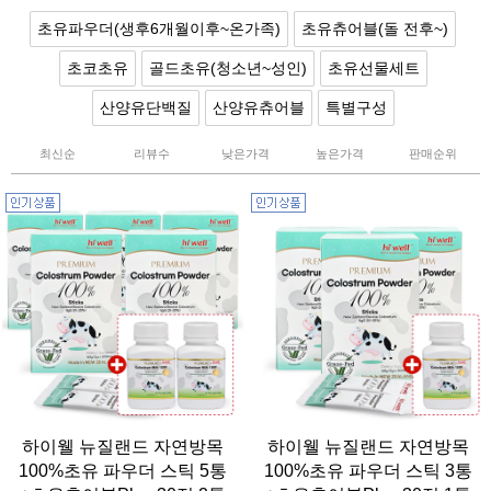
초유파우더(생후6개월이후~온가족)
초유츄어블(돌 전후~)
초코초유
골드초유(청소년~성인)
초유선물세트
산양유단백질
산양유츄어블
특별구성
최신순
리뷰수
낮은가격
높은가격
판매순위
하이웰 뉴질랜드 자연방목
하이웰 뉴질랜드 자연방목
100%초유 파우더 스틱 5통
100%초유 파우더 스틱 3통