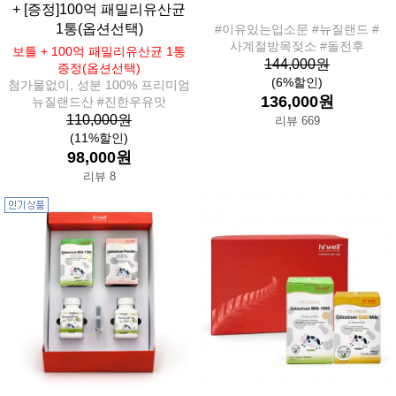
+ [증정]100억 패밀리유산균
1통(옵션선택)
#이유있는입소문 #뉴질랜드 #
사계절방목젖소 #돌전후
보틀 + 100억 패밀리유산균 1통
144,000원
증정(옵션선택)
(6%할인)
첨가물없이, 성분 100% 프리미엄
136,000원
뉴질랜드산 #진한우유맛
110,000원
리뷰 669
(11%할인)
98,000원
리뷰 8