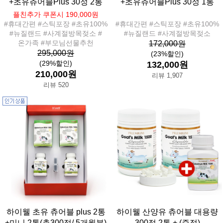
+초유츄어블Plus 30정 2통
+초유츄어블Plus 30정 1통
플친추가 쿠폰시 190,000원
#휴대간편 #스틱포장 #초유100%
#휴대간편 #스틱포장 #초유100%
#뉴질랜드 #사계절방목젖소 #
#뉴질랜드 #사계절방목젖소
온가족 #부모님선물추천
172,000원
295,000원
(23%할인)
(29%할인)
132,000원
210,000원
리뷰 1,907
리뷰 520
하이웰 초유 츄어블 plus 2통
하이웰 산양유 츄어블 대용량
+미니 2통(총300정/ 5개월분)
300정 2통 + (증정)