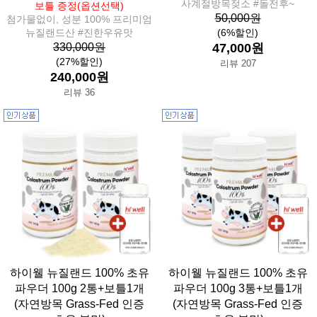
사계절방목젖소 #돌전후~
보틀 증정(옵션선택)
50,000원
첨가물없이, 성분 100% 프리미엄
뉴질랜드산 #진한우유맛
(6%할인)
330,000원
47,000원
(27%할인)
리뷰 207
240,000원
리뷰 36
하이웰 뉴질랜드 100% 초유
하이웰 뉴질랜드 100% 초유
파우더 100g 2통+보틀1개
파우더 100g 3통+보틀1개
(자연방목 Grass-Fed 인증
(자연방목 Grass-Fed 인증