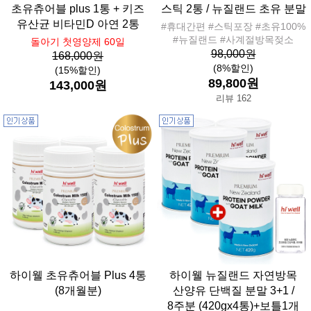
초유츄어블 plus 1통 + 키즈
스틱 2통 / 뉴질랜드 초유 분말
유산균 비타민D 아연 2통
#휴대간편 #스틱포장 #초유100%
#뉴질랜드 #사계절방목젖소
돌아기 첫영양제 60일
98,000원
168,000원
(8%할인)
(15%할인)
89,800원
143,000원
리뷰 162
하이웰 초유츄어블 Plus 4통
하이웰 뉴질랜드 자연방목
(8개월분)
산양유 단백질 분말 3+1 /
8주분 (420gx4통)+보틀1개