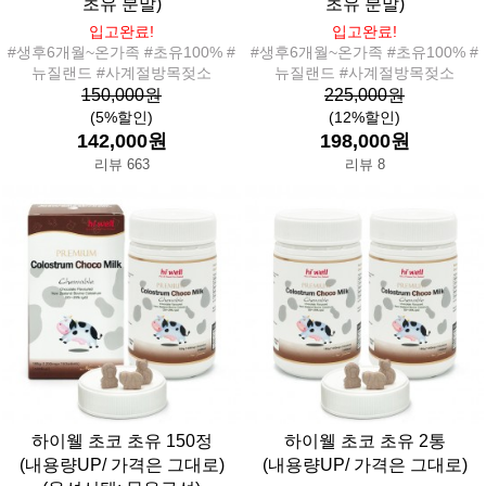
초유 분말)
초유 분말)
입고완료!
입고완료!
#생후6개월~온가족 #초유100% #
#생후6개월~온가족 #초유100% #
뉴질랜드 #사계절방목젖소
뉴질랜드 #사계절방목젖소
150,000원
225,000원
(5%할인)
(12%할인)
142,000원
198,000원
리뷰 663
리뷰 8
하이웰 초코 초유 150정
하이웰 초코 초유 2통
(내용량UP/ 가격은 그대로)
(내용량UP/ 가격은 그대로)