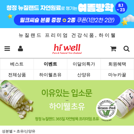
뉴 질 랜 드 프 리 미 엄 건 강 식 품 , 하 이 웰
베스트
이벤트
이달의특가
회원혜택
전체상품
하이웰초유
산양유
마누카꿀
성분별
>
초유/산양유