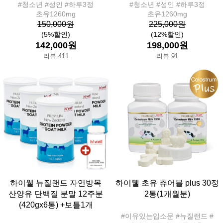
#청소년 #성인 #하루3정
#청소년 #성인 #하루3정
초유1260mg
초유1260mg
150,000원
225,000원
(5%할인)
(12%할인)
142,000원
198,000원
리뷰 411
리뷰 91
하이웰 뉴질랜드 자연방목
하이웰 초유 츄어블 plus 30정
산양유 단백질 분말 12주분
2통(1개월분)
(420gx6통) +보틀1개
#이유있는입소문 #뉴질랜드 #