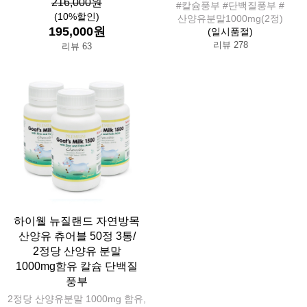
216,000원
#칼슘풍부 #단백질풍부 #
(10%할인)
산양유분말1000mg(2정)
195,000원
(일시품절)
리뷰 278
리뷰 63
하이웰 뉴질랜드 자연방목
산양유 츄어블 50정 3통/
2정당 산양유 분말
1000mg함유 칼슘 단백질
풍부
2정당 산양유분말 1000mg 함유,