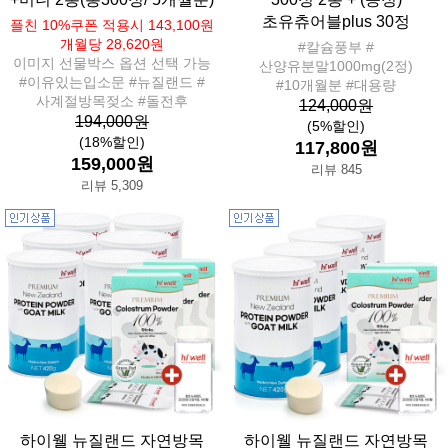
초유츄어블plus 30정
플친 10%쿠폰 적용시 143,100원
개월당 28,620원
#칼슘풍부 #
이미지 선물박스 옵션 선택 가능
산양유분말1000mg(2정)
#이유있는입소문 #뉴질랜드 #
#10개월분 #대용량
사계절방목젖소 #돌전후
124,000원
194,000원
(5%할인)
(18%할인)
117,800원
159,000원
리뷰 845
리뷰 5,309
하이웰 뉴질랜드 자연방목
하이웰 뉴질랜드 자연방목