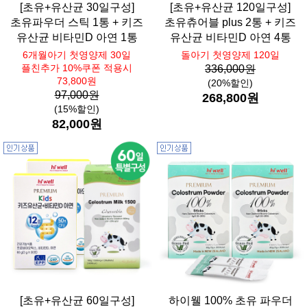
[초유+유산균 30일구성]
[초유+유산균 120일구성]
초유파우더 스틱 1통 + 키즈
초유츄어블 plus 2통 + 키즈
유산균 비타민D 아연 1통
유산균 비타민D 아연 4통
6개월아기 첫영양제 30일
돌아기 첫영양제 120일
플친추가 10%쿠폰 적용시
336,000원
73,800원
(20%할인)
97,000원
268,800원
(15%할인)
82,000원
[초유+유산균 60일구성]
하이웰 100% 초유 파우더