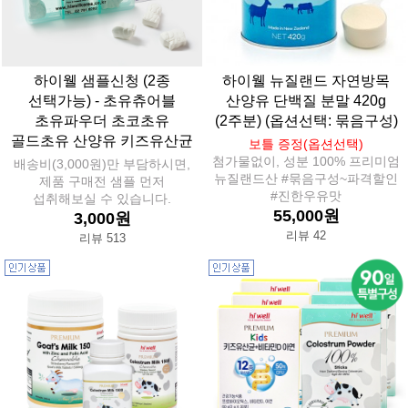
하이웰 샘플신청 (2종
하이웰 뉴질랜드 자연방목
선택가능) - 초유츄어블
산양유 단백질 분말 420g
초유파우더 초코초유
(2주분) (옵션선택: 묶음구성)
골드초유 산양유 키즈유산균
보틀 증정(옵션선택)
첨가물없이, 성분 100% 프리미엄
배송비(3,000원)만 부담하시면,
뉴질랜드산 #묶음구성~파격할인
제품 구매전 샘플 먼저
#진한우유맛
섭취해보실 수 있습니다.
55,000원
3,000원
리뷰 42
리뷰 513