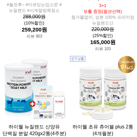
#돌전후~ #이유있는입소문 #
3+1
뉴질랜드 #사계절방목젖소
보틀 증정(옵션선택)
288,000원
첨가물없이, 성분 100% 프리미엄
(10%할인)
뉴질랜드산
259,200원
220,000원
(25%할인)
리뷰 903
165,000원
리뷰 103
하이웰 뉴질랜드 산양유
하이웰 초유 츄어블 plus 2통
단백질 분말 420gx2통(4주분)
(4개월분)