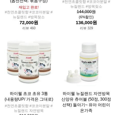
(옵션선택: 묶음구성)
#천연초콜릿향 #코코아분말 #
뉴질랜드 #방목젖소
재입고 완료!
144,000원
#천연초콜릿향 #코코아분말 #
뉴질랜드 #방목젖소
(6%할인)
72,000원
136,000원
리뷰 460
리뷰 329
하이웰 초코 초유 3통
하이웰 뉴질랜드 자연방목
(내용량UP/ 가격은 그대로)
산양유 츄어블 (50정, 300정
선택) 돌아기~ 유아 어린이
#천연초콜릿향 #코코아분말 #
온가족
뉴질랜드 자연방목