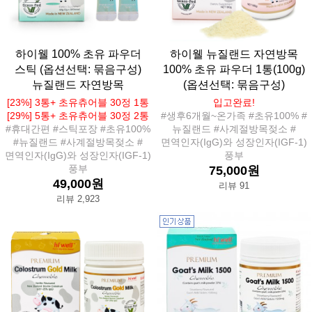
하이웰 100% 초유 파우더
하이웰 뉴질랜드 자연방목
스틱 (옵션선택: 묶음구성)
100% 초유 파우더 1통(100g)
뉴질랜드 자연방목
(옵션선택: 묶음구성)
[23%] 3통+ 초유츄어블 30정 1통
입고완료!
[29%] 5통+ 초유츄어블 30정 2통
#생후6개월~온가족 #초유100% #
#휴대간편 #스틱포장 #초유100%
뉴질랜드 #사계절방목젖소 #
#뉴질랜드 #사계절방목젖소 #
면역인자(IgG)와 성장인자(IGF-1)
면역인자(IgG)와 성장인자(IGF-1)
풍부
풍부
75,000원
49,000원
리뷰 91
리뷰 2,923