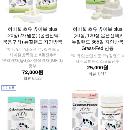
하이웰 초유 츄어블 plus
하이웰 초유 츄어블 plus
120정(2개월분) (옵션선택:
(30정, 120정 옵션선택)/
묶음구성) 뉴질랜드 자연방목
뉴질랜드 365일 자연방목
Grass-Fed 인증
#이유있는입소문 #뉴질랜드 #
사계절방목젖소 #돌전후#
#이유있는입소문 #뉴질랜드 #
면역인자(IgG)와 성장인자(IGF-1)
사계절방목젖소 #돌전후
풍부
25,000원
72,000원
리뷰 1,912
리뷰 6,623