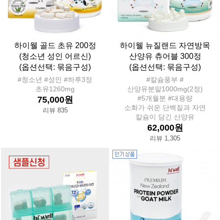
하이웰 골드 초유 200정
하이웰 뉴질랜드 자연방목
(청소년 성인 어르신)
산양유 츄어블 300정
(옵션선택: 묶음구성)
(옵션선택: 묶음구성)
#청소년 #성인 #하루3정
#칼슘풍부 #
초유1260mg
산양유분말1000mg(2정)
#5개월분 #대용량
75,000원
소화가 쉬운 단백질과 자연
리뷰 835
칼슘이 담긴 산양유
62,000원
리뷰 1,305