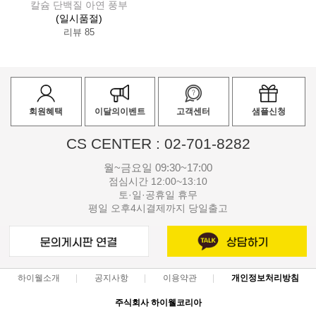
칼슘 단백질 아연 풍부
(일시품절)
리뷰 85
회원혜택
이달의이벤트
고객센터
샘플신청
CS CENTER : 02-701-8282
월~금요일 09:30~17:00
점심시간 12:00~13:10
토·일·공휴일 휴무
평일 오후4시결제까지 당일출고
하이웰소개
공지사항
이용약관
개인정보처리방침
주식회사 하이웰코리아