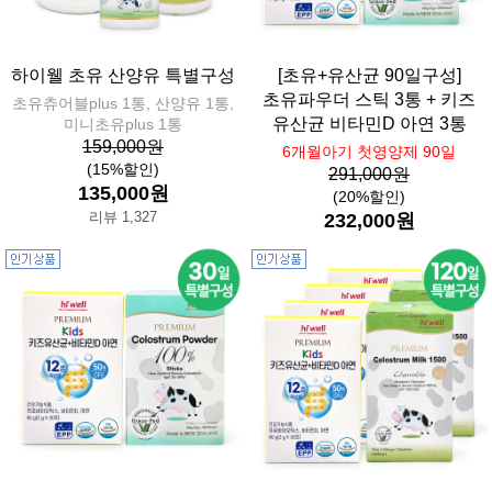
하이웰 초유 산양유 특별구성
[초유+유산균 90일구성]
초유파우더 스틱 3통 + 키즈
초유츄어블plus 1통, 산양유 1통,
유산균 비타민D 아연 3통
미니초유plus 1통
159,000원
6개월아기 첫영양제 90일
(15%할인)
291,000원
135,000원
(20%할인)
리뷰 1,327
232,000원