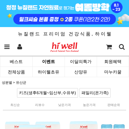
뉴 질 랜 드 프 리 미 엄 건 강 식 품 , 하 이 웰
베스트
이벤트
이달의특가
회원혜택
전체상품
하이웰초유
산양유
마누카꿀
성분별
>
유산균
키즈(생후6개월~임산부,수유부)
패밀리(온가족)
최신순
리뷰수
낮은가격
높은가격
판매순위