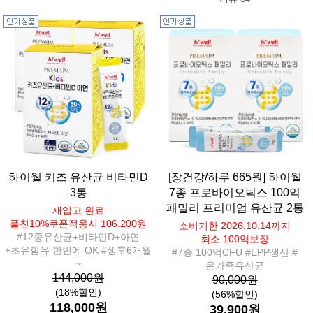
하이웰 키즈 유산균 비타민D
[장건강/하루 665원] 하이웰
3통
7종 프로바이오틱스 100억
패밀리 프리미엄 유산균 2통
재입고 완료
플친10%쿠폰적용시 106,200원
소비기한 2026.10.14까지
#12종유산균+비타민D+아연
최소 100억보장
+초유함유 한번에 OK #생후6개월
#7종 100억CFU #EPP생산 #
~
온가족유산균
144,000원
90,000원
(18%할인)
(56%할인)
118,000원
39,900원