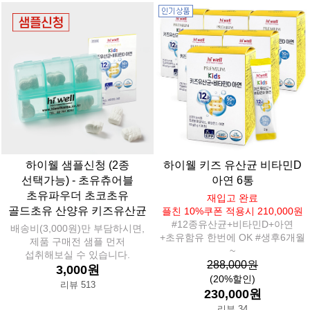
하이웰 샘플신청 (2종
하이웰 키즈 유산균 비타민D
선택가능) - 초유츄어블
아연 6통
초유파우더 초코초유
재입고 완료
골드초유 산양유 키즈유산균
플친 10%쿠폰 적용시 210,000원
#12종유산균+비타민D+아연
배송비(3,000원)만 부담하시면,
+초유함유 한번에 OK #생후6개월
제품 구매전 샘플 먼저
~
섭취해보실 수 있습니다.
288,000원
3,000원
(20%할인)
리뷰 513
230,000원
리뷰 34