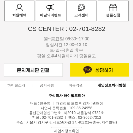
회원혜택
이달의이벤트
고객센터
샘플신청
CS CENTER : 02-701-8282
월~금요일 09:30~17:00
점심시간 12:00~13:10
토·일·공휴일 휴무
평일 오후4시결제까지 당일출고
하이웰소개
공지사항
이용약관
개인정보처리방침
주식회사 하이웰코리아
대표 : 안순영 ㅣ 개인정보 보호 책임자 : 원현정
사업자 등록번호 : 109-86-24958
통신판매업신고번호 : 제2010-서울강서-0782호
전화 : 02-701-8282 ㅣ 팩스 : 02-3662-7312
주소 : 서울시 강서구 강서로56가길 37, 402호(등촌동, 지석빌딩)
사업자정보확인