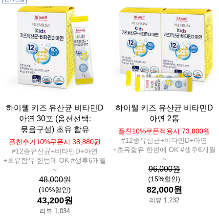
하이웰 키즈 유산균 비타민D
하이웰 키즈 유산균 비타민D
아연 30포 (옵션선택:
아연 2통
묶음구성) 초유 함유
플친10%쿠폰적용시 73,800원
#12종유산균+비타민D+아연
플친추가10%쿠폰시 38,880원
+초유함유 한번에 OK #생후6개월
#12종유산균+비타민D+아연
~
+초유함유 한번에 OK #생후6개월
96,000원
~
(15%할인)
48,000원
82,000원
(10%할인)
43,200원
리뷰 1,232
리뷰 1,034