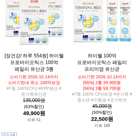
[장건강/ 하루 554원] 하이웰
하이웰 100억
프로바이오틱스 100억
프로바이오틱스 패밀리
패밀리 유산균 3통
프리미엄 유산균
소비기한 2026.10.14까지
소비기한 2026.10.14까지
소비기한내 최소 100억보장
[55%] 2통 39,900원
#7종 100억CFU #EPP생산 #
[56%] 3통 59,700원
온가족유산균
#7종 100억 CFU보장 #온가족 #
청소년 #수험생 #요거트맛
135,000원
45,000원
(63%할인)
(50%할인)
49,900원
22,500원
리뷰 51
리뷰 168