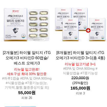
[2개월분] 하이웰 알티지 rTG
[8개월분] 하이웰 알티지 rTG
오메가3 비타민D 60캡슐/
오메가3 비타민D 3+1(총 4통)
베스트 오메가3
리뉴얼 입고기념 3+1
#EPA 및 DHA 900mg #
리뉴얼 입고완료!
식물성캡슐 #7중기능성
세트구성 최대 33% 할인중
220,000원
#하루1캡슐 #EPA 및 DHA 900mg
#식물성캡슐 #7중기능성(눈,
(25%할인)
기억력,혈행,혈중중성지질 외)
165,000원
55,000원
리뷰 3
리뷰 26