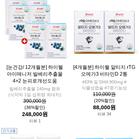
[눈건강/ 12개월분] 하이웰
[4개월분] 하이웰 알티지 rTG
아이매니저 빌베리추출물
오메가3 비타민D 2통
4+2 눈피로개선도움
#EPA 및 DHA 900mg #
식물성캡슐 #7중기능성
빌베리추출물 240mg 함유
110,000원
(식약처 1일 섭취량 최대치)
(20%할인)
390,000원
88,000원
(36%할인)
248,000원
리뷰 34
리뷰 1