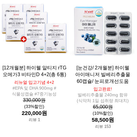
[12개월분] 하이웰 알티지 rTG
[눈건강/ 2개월분] 하이웰
오메가3 비타민D 4+2(총 6통)
아이매니저 빌베리추출물
60캡슐/ 눈피로개선도움
리뉴얼 입고기념 4+2
#EPA 및 DHA 900mg #
입고완료!
식물성캡슐 #7중기능성
빌베리추출물 240mg 함유
330,000원
(식약처 1일 섭취량 최대치)
(33%할인)
65,000원
220,000원
(10%할인)
58,500원
리뷰 1
리뷰 153