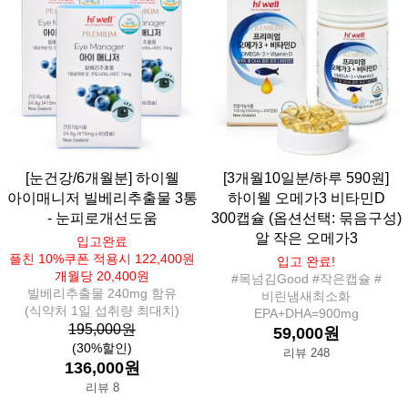
[눈건강/6개월분] 하이웰
[3개월10일분/하루 590원]
아이매니저 빌베리추출물 3통
하이웰 오메가3 비타민D
- 눈피로개선도움
300캡슐 (옵션선택: 묶음구성)
알 작은 오메가3
입고완료
플친 10%쿠폰 적용시 122,400원
입고 완료!
개월당 20,400원
#목넘김Good #작은캡슐 #
빌베리추출물 240mg 함유
비린냄새최소화
(식약처 1일 섭취량 최대치)
EPA+DHA=900mg
195,000원
59,000원
(30%할인)
리뷰 248
136,000원
리뷰 8