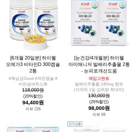
[6개월 20일분] 하이웰
[눈건강/4개월분] 하이웰
오메가3 비타민D 300캡슐
아이매니저 빌베리추출물 2통
2통
- 눈피로개선도움
#목넘김Good #작은캡슐 #
재입고완료
비린냄새최소화
빌베리추출물 240mg 함유
(식약처 1일 섭취량 최대치)
118,000원
130,000원
(20%할인)
(25%할인)
94,400원
98,000원
리뷰 226
리뷰 69