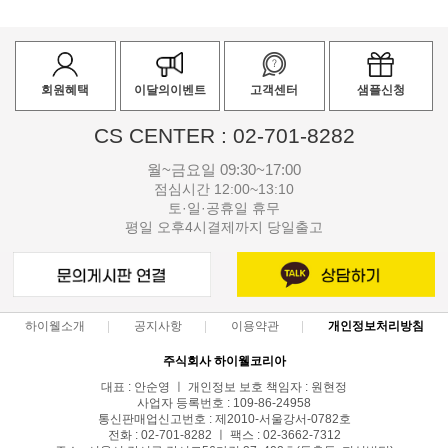
회원혜택
이달의이벤트
고객센터
샘플신청
CS CENTER : 02-701-8282
월~금요일 09:30~17:00
점심시간 12:00~13:10
토·일·공휴일 휴무
평일 오후4시결제까지 당일출고
하이웰소개
공지사항
이용약관
개인정보처리방침
주식회사 하이웰코리아
대표 : 안순영 ㅣ 개인정보 보호 책임자 : 원현정
사업자 등록번호 : 109-86-24958
통신판매업신고번호 : 제2010-서울강서-0782호
전화 : 02-701-8282 ㅣ 팩스 : 02-3662-7312