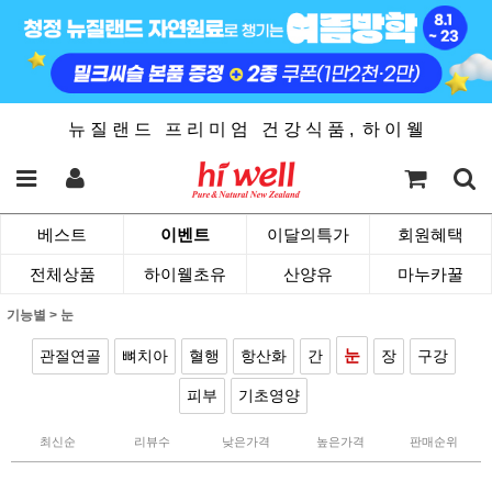
뉴 질 랜 드 프 리 미 엄 건 강 식 품 , 하 이 웰
베스트
이벤트
이달의특가
회원혜택
전체상품
하이웰초유
산양유
마누카꿀
기능별
>
눈
눈
관절연골
뼈치아
혈행
항산화
간
장
구강
피부
기초영양
최신순
리뷰수
낮은가격
높은가격
판매순위