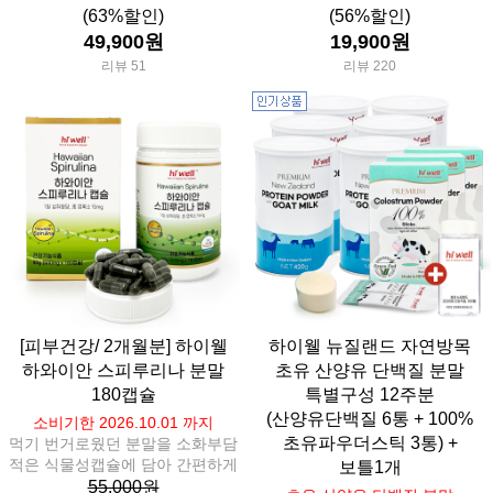
(63%할인)
(56%할인)
49,900원
19,900원
리뷰 51
리뷰 220
[피부건강/ 2개월분] 하이웰
하이웰 뉴질랜드 자연방목
하와이안 스피루리나 분말
초유 산양유 단백질 분말
180캡슐
특별구성 12주분
(산양유단백질 6통 + 100%
소비기한 2026.10.01 까지
초유파우더스틱 3통) +
먹기 번거로웠던 분말을 소화부담
적은 식물성캡슐에 담아 간편하게
보틀1개
55,000원