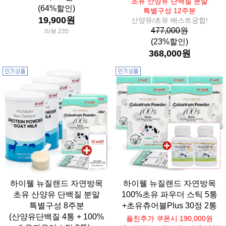
초유 산양유 단백질 분말
(64%할인)
특별구성 12주분
19,900원
산양유/초유 베스트궁합!
477,000원
리뷰 235
(23%할인)
368,000원
하이웰 뉴질랜드 자연방목
하이웰 뉴질랜드 자연방목
초유 산양유 단백질 분말
100%초유 파우더 스틱 5통
특별구성 8주분
+초유츄어블Plus 30정 2통
(산양유단백질 4통 + 100%
플친추가 쿠폰시 190,000원