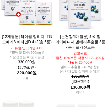
[12개월분] 하이웰 알티지 rTG
[눈건강/6개월분] 하이웰
오메가3 비타민D 4+2(총 6통)
아이매니저 빌베리추출물 3통
- 눈피로개선도움
리뉴얼 입고기념 4+2
#EPA 및 DHA 900mg #
입고완료
식물성캡슐 #7중기능성
플친 10%쿠폰 적용시 122,400원
330,000원
개월당 20,400원
빌베리추출물 240mg 함유
(33%할인)
(식약처 1일 섭취량 최대치)
220,000원
195,000원
리뷰 1
(30%할인)
136,000원
리뷰 8