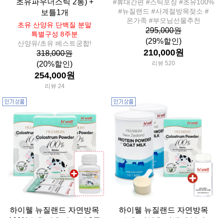
초유파우더스틱 2통) +
#휴대간편 #스틱포장 #초유100%
#뉴질랜드 #사계절방목젖소 #
보틀1개
온가족 #부모님선물추천
초유 산양유 단백질 분말
295,000원
특별구성 8주분
(29%할인)
산양유/초유 베스트궁합!
210,000원
318,000원
(20%할인)
리뷰 520
254,000원
리뷰 24
하이웰 뉴질랜드 자연방목
하이웰 뉴질랜드 자연방목