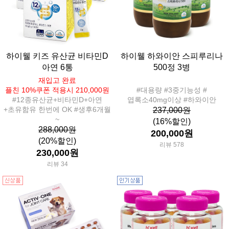
하이웰 키즈 유산균 비타민D
하이웰 하와이안 스피루리나
아연 6통
500정 3병
재입고 완료
플친 10%쿠폰 적용시 210,000원
#대용량 #3중기능성 #
#12종유산균+비타민D+아연
엽록소40mg이상 #하와이안
+초유함유 한번에 OK #생후6개월
237,000원
~
(16%할인)
288,000원
200,000원
(20%할인)
리뷰 578
230,000원
리뷰 34