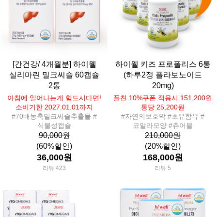
[간건강/ 4개월분] 하이웰
하이웰 키즈 프로폴리스 6통
실리마린 밀크씨슬 60캡슐
(하루2정 플라보노이드
2통
20mg)
아침에 일어나는게 힘드시다면!
플친 10%쿠폰 적용시 151,200원
소비기한 2027.01.01까지
통당 25,200원
#70배농축밀크씨슬추출물 #
#자연의보호막 #초유함유 #
식물성캡슐
코알라모양 #츄어블
90,000원
210,000원
(60%할인)
(20%할인)
36,000원
168,000원
리뷰 423
리뷰 5