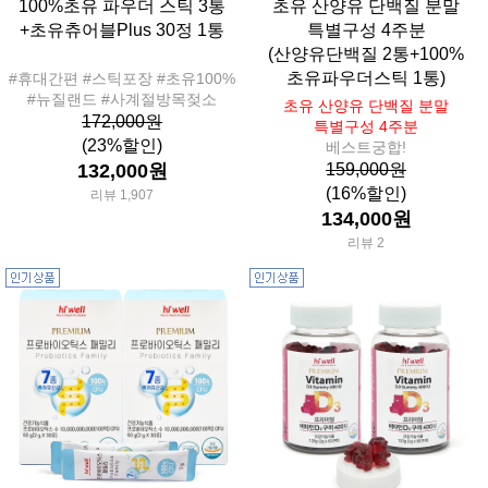
100%초유 파우더 스틱 3통
초유 산양유 단백질 분말
+초유츄어블Plus 30정 1통
특별구성 4주분
(산양유단백질 2통+100%
초유파우더스틱 1통)
#휴대간편 #스틱포장 #초유100%
#뉴질랜드 #사계절방목젖소
초유 산양유 단백질 분말
172,000원
특별구성 4주분
(23%할인)
베스트궁합!
132,000원
159,000원
(16%할인)
리뷰 1,907
134,000원
리뷰 2