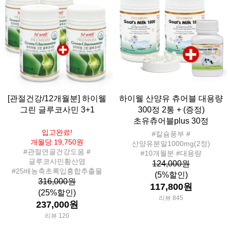
[관절건강/12개월분] 하이웰
하이웰 산양유 츄어블 대용량
그린 글루코사민 3+1
300정 2통 + (증정)
초유츄어블plus 30정
입고완료!
#칼슘풍부 #
개월당 19,750원
산양유분말1000mg(2정)
#관절연골건강도움 #
#10개월분 #대용량
글루코사민황산염
124,000원
#25배농축초록입홍합추출물
(5%할인)
316,000원
117,800원
(25%할인)
리뷰 845
237,000원
리뷰 120