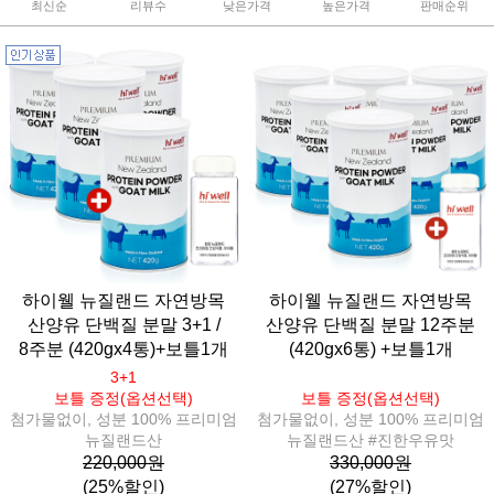
최신순
리뷰수
낮은가격
높은가격
판매순위
하이웰 뉴질랜드 자연방목
하이웰 뉴질랜드 자연방목
산양유 단백질 분말 3+1 /
산양유 단백질 분말 12주분
8주분 (420gx4통)+보틀1개
(420gx6통) +보틀1개
3+1
보틀 증정(옵션선택)
보틀 증정(옵션선택)
첨가물없이, 성분 100% 프리미엄
첨가물없이, 성분 100% 프리미엄
뉴질랜드산
뉴질랜드산 #진한우유맛
220,000원
330,000원
(25%할인)
(27%할인)