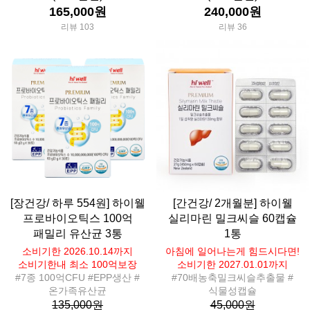
165,000원
240,000원
리뷰 103
리뷰 36
[장건강/ 하루 554원] 하이웰
[간건강/ 2개월분] 하이웰
프로바이오틱스 100억
실리마린 밀크씨슬 60캡슐
패밀리 유산균 3통
1통
소비기한 2026.10.14까지
아침에 일어나는게 힘드시다면!
소비기한내 최소 100억보장
소비기한 2027.01.01까지
#7종 100억CFU #EPP생산 #
#70배농축밀크씨슬추출물 #
온가족유산균
식물성캡슐
135,000원
45,000원