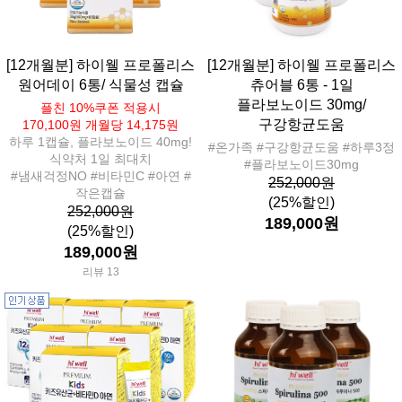
[12개월분] 하이웰 프로폴리스
[12개월분] 하이웰 프로폴리스
원어데이 6통/ 식물성 캡슐
츄어블 6통 - 1일
플라보노이드 30mg/
플친 10%쿠폰 적용시
구강항균도움
170,100원 개월당 14,175원
하루 1캡슐, 플라보노이드 40mg!
#온가족 #구강항균도움 #하루3정
식약처 1일 최대치
#플라보노이드30mg
#냄새걱정NO #비타민C #아연 #
252,000원
작은캡슐
(25%할인)
252,000원
189,000원
(25%할인)
189,000원
리뷰 13