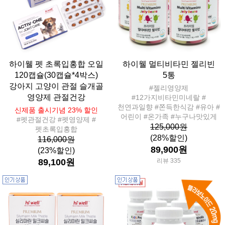
하이웰 펫 초록입홍합 오일
하이웰 멀티비타민 젤리빈
120캡슐(30캡슐*4박스)
5통
강아지 고양이 관절 슬개골
#젤리영양제
영양제 관절건강
#12가지비타민미네랄 #
천연과일향 #쫀득한식감 #유아 #
신제품 출시기념 23% 할인
어린이 #온가족 #누구나맛있게
#펫관절건강 #펫영양제 #
125,000원
펫초록입홍합
(28%할인)
116,000원
89,900원
(23%할인)
89,100원
리뷰 335