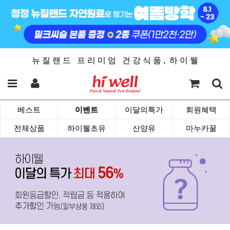
뉴 질 랜 드 프 리 미 엄 건 강 식 품 , 하 이 웰
베스트
이벤트
이달의특가
회원혜택
전체상품
하이웰초유
산양유
마누카꿀