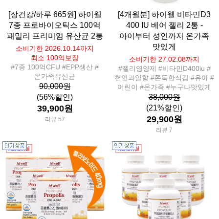
[장건강/하루 665원] 하이웰
[4개월분] 하이웰 비타민D3
7종 프로바이오틱스 100억
400 IU 베어 젤리 2통 -
패밀리 프리미엄 유산균 2통
아이부터 성인까지 온가족
맛있게
소비기한 2026.10.14까지
최소 100억보장
소비기한 27.02.08까지
#7종 100억CFU #EPP생산 #
#젤리영양제 #비타민D400iu #
온가족유산균
천연과일향 #쫀득한식감 #유아 #
90,000원
어린이 #온가족 #누구나맛있게
(56%할인)
38,000원
39,900원
(21%할인)
29,900원
리뷰 57
리뷰 7