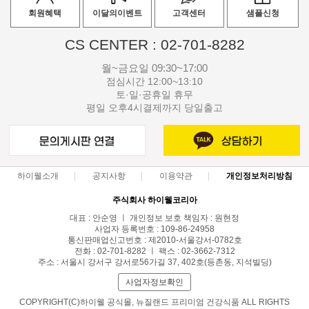
회원혜택
이달의이벤트
고객센터
샘플신청
CS CENTER : 02-701-8282
월~금요일 09:30~17:00
점심시간 12:00~13:10
토·일·공휴일 휴무
평일 오후4시결제까지 당일출고
하이웰소개
공지사항
이용약관
개인정보처리방침
주식회사 하이웰코리아
대표 : 안순영 ㅣ 개인정보 보호 책임자 : 원현정
사업자 등록번호 : 109-86-24958
통신판매업신고번호 : 제2010-서울강서-0782호
전화 : 02-701-8282 ㅣ 팩스 : 02-3662-7312
주소 : 서울시 강서구 강서로56가길 37, 402호(등촌동, 지석빌딩)
사업자정보확인
COPYRIGHT(C)하이웰 공식몰, 뉴질랜드 프리미엄 건강식품 ALL RIGHTS