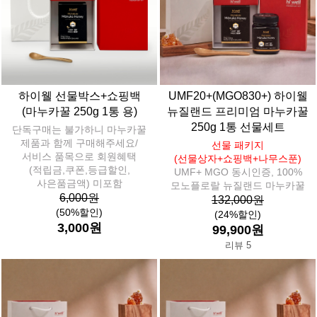
하이웰 선물박스+쇼핑백
UMF20+(MGO830+) 하이웰
(마누카꿀 250g 1통 용)
뉴질랜드 프리미엄 마누카꿀
250g 1통 선물세트
단독구매는 불가하니 마누카꿀
제품과 함께 구매해주세요/
선물 패키지
서비스 품목으로 회원혜택
(선물상자+쇼핑백+나무스푼)
(적립금,쿠폰,등급할인,
UMF+ MGO 동시인증, 100%
사은품금액) 미포함
모노플로랄 뉴질랜드 마누카꿀
6,000원
132,000원
(50%할인)
(24%할인)
3,000원
99,900원
리뷰 5