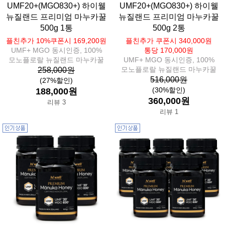
UMF20+(MGO830+) 하이웰
UMF20+(MGO830+) 하이웰
뉴질랜드 프리미엄 마누카꿀
뉴질랜드 프리미엄 마누카꿀
500g 1통
500g 2통
플친추가 10%쿠폰시 169,200원
플친추가 쿠폰시 340,000원
UMF+ MGO 동시인증, 100%
통당 170,000원
모노플로랄 뉴질랜드 마누카꿀
UMF+ MGO 동시인증, 100%
모노플로랄 뉴질랜드 마누카꿀
258,000원
516,000원
(27%할인)
(30%할인)
188,000원
360,000원
리뷰 3
리뷰 1