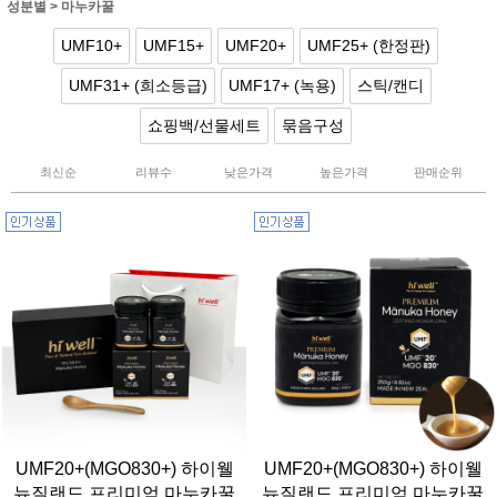
성분별
>
마누카꿀
UMF10+
UMF15+
UMF20+
UMF25+ (한정판)
UMF31+ (희소등급)
UMF17+ (녹용)
스틱/캔디
쇼핑백/선물세트
묶음구성
최신순
리뷰수
낮은가격
높은가격
판매순위
UMF20+(MGO830+) 하이웰
UMF20+(MGO830+) 하이웰
뉴질랜드 프리미엄 마누카꿀
뉴질랜드 프리미엄 마누카꿀