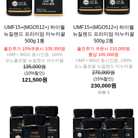
UMF15+(MGO512+) 하이웰
UMF15+(MGO512+) 하이웰
뉴질랜드 프리미엄 마누카꿀
뉴질랜드 프리미엄 마누카꿀
500g 1통
500g 2통
플친추가 10%쿠폰시 109,350원
플친추가 쿠폰시 210,000원
UMF+ MGO 동시인증, 100%
통당 105,000원
모노플로랄 뉴질랜드 마누카꿀
UMF+ MGO 동시인증, 100%
모노플로랄 뉴질랜드 마누카꿀
135,000원
270,000원
(10%할인)
(15%할인)
121,500원
230,000원
리뷰 1