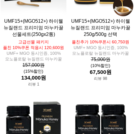
UMF15+(MGO512+) 하이웰
UMF15+(MGO512+) 하이웰
뉴질랜드 프리미엄 마누카꿀
뉴질랜드 프리미엄 마누카꿀
선물세트(250gx2통)
250g/500g 선택
고급선물 패키지
플친추가 10%쿠폰시 60,750원
플친 10%쿠폰 적용시 120,600원
UMF+ MGO 동시인증, 100%
UMF+ MGO 동시인증, 100%
모노플로랄 뉴질랜드 마누카꿀
모노플로랄 뉴질랜드 마누카꿀
75,000원
157,000원
(10%할인)
(15%할인)
67,500원
134,000원
리뷰 98
리뷰 1