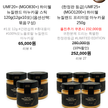
UMF20+ (MGO830+) 하이웰
(한정판 등급) UMF25+
뉴질랜드 마누카꿀 스틱
(MGO1200+) 하이웰
120g(12gx10포) (옵션선택:
뉴질랜드 프리미엄 마누카꿀
묶음구성)
250g
#1포 12g #간편섭취 #휴대용이
플친추가 쿠폰시 232,000원
#100%모노플로랄 뉴질랜드
귀한분께 드리는 특별한
마누카꿀
한정판등급 #LIMITED EDITION
65,000원
280,000원
(10%할인)
리뷰 4
252,000원
리뷰 27