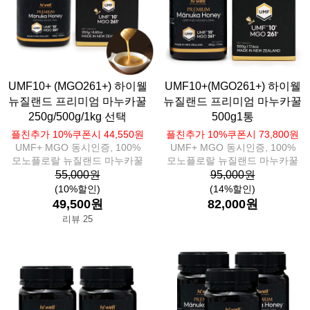
UMF10+ (MGO261+) 하이웰
UMF10+(MGO261+) 하이웰
뉴질랜드 프리미엄 마누카꿀
뉴질랜드 프리미엄 마누카꿀
250g/500g/1kg 선택
500g1통
플친추가 10%쿠폰시 44,550원
플친추가 10%쿠폰시 73,800원
UMF+ MGO 동시인증, 100%
UMF+ MGO 동시인증, 100%
모노플로랄 뉴질랜드 마누카꿀
모노플로랄 뉴질랜드 마누카꿀
55,000원
95,000원
(10%할인)
(14%할인)
49,500원
82,000원
리뷰 25