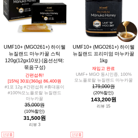
UMF10+ (MGO261+) 하이웰
UMF10+ (MGO261+) 하이웰
뉴질랜드 마누카꿀 스틱
뉴질랜드 프리미엄 마누카꿀
120g(12gx10포) (옵션선택:
1kg
묶음구성)
재입고 완료
UMF+ MGO 동시인증, 100%
간편섭취!
모노플로랄 뉴질랜드 마누카꿀
[15%] 30포(360g) 86,400원
179,000원
#1포 12g #간편섭취 #휴대용이
#100%모노플로랄 뉴질랜드
(20%할인)
마누카꿀
143,200원
35,000원
리뷰 15
(10%할인)
31,500원
리뷰 3