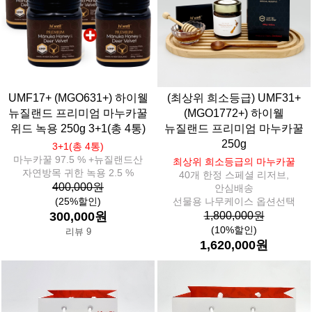
UMF17+ (MGO631+) 하이웰
(최상위 희소등급) UMF31+
뉴질랜드 프리미엄 마누카꿀
(MGO1772+) 하이웰
위드 녹용 250g 3+1(총 4통)
뉴질랜드 프리미엄 마누카꿀
250g
3+1(총 4통)
마누카꿀 97.5 % +뉴질랜드산
최상위 희소등급의 마누카꿀
자연방목 귀한 녹용 2.5 %
40개 한정 스페셜 리저브,
400,000원
안심배송
(25%할인)
선물용 나무케이스 옵션선택
300,000원
1,800,000원
(10%할인)
리뷰 9
1,620,000원