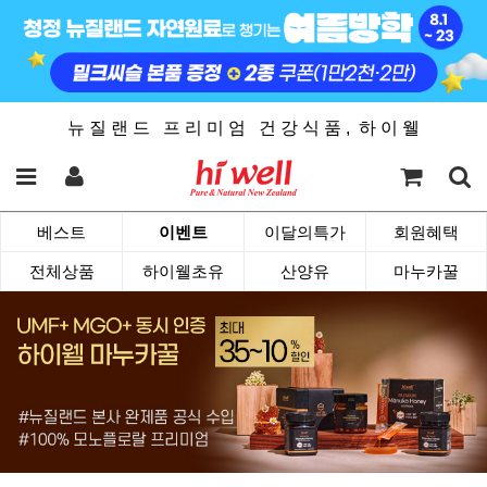
뉴 질 랜 드 프 리 미 엄 건 강 식 품 , 하 이 웰
베스트
이벤트
이달의특가
회원혜택
전체상품
하이웰초유
산양유
마누카꿀