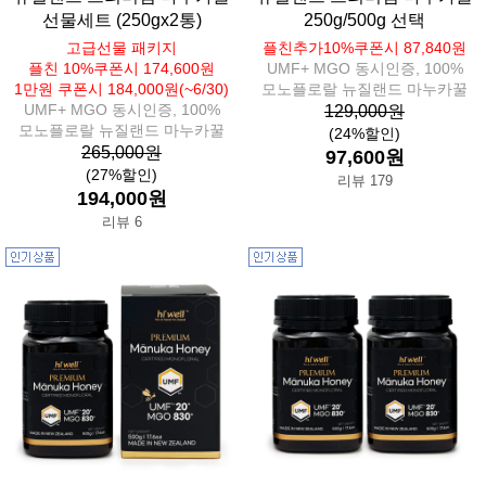
선물세트 (250gx2통)
250g/500g 선택
고급선물 패키지
플친추가10%쿠폰시 87,840원
플친 10%쿠폰시 174,600원
UMF+ MGO 동시인증, 100%
1만원 쿠폰시 184,000원(~6/30)
모노플로랄 뉴질랜드 마누카꿀
UMF+ MGO 동시인증, 100%
129,000원
모노플로랄 뉴질랜드 마누카꿀
(24%할인)
265,000원
97,600원
(27%할인)
리뷰 179
194,000원
리뷰 6