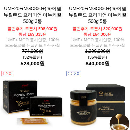
UMF20+(MGO830+) 하이웰
UMF20+(MGO830+) 하이웰
뉴질랜드 프리미엄 마누카꿀
뉴질랜드 프리미엄 마누카꿀
500g 3통
500g 5통
플친추가 쿠폰시 508,000원
플친추가 쿠폰시 820,000원
통당 169,333원
통당 164,000원
UMF+ MGO 동시인증, 100%
UMF+ MGO 동시인증, 100%
모노플로랄 뉴질랜드 마누카꿀
모노플로랄 뉴질랜드 마누카꿀
774,000원
1,290,000원
(32%할인)
(35%할인)
528,000원
840,000원