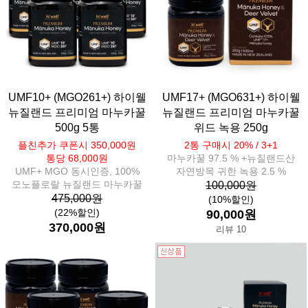
UMF10+ (MGO261+) 하이웰
UMF17+ (MGO631+) 하이웰
뉴질랜드 프리미엄 마누카꿀
뉴질랜드 프리미엄 마누카꿀
500g 5통
위드 녹용 250g
플친추가 쿠폰시 350,000원
2통 구매시 20% / 3+1
통당 68,000원
마누카꿀 97.5 % +뉴질랜드산
UMF+ MGO 동시인증, 100%
자연방목 귀한 녹용 2.5 %
모노플로랄 뉴질랜드 마누카꿀
100,000원
475,000원
(10%할인)
(22%할인)
90,000원
370,000원
리뷰 10