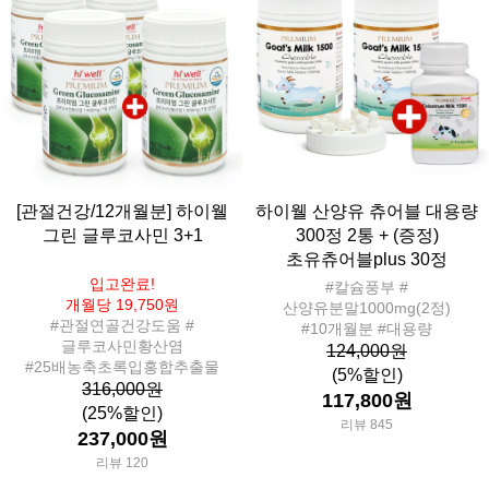
[관절건강/12개월분] 하이웰
하이웰 산양유 츄어블 대용량
그린 글루코사민 3+1
300정 2통 + (증정)
초유츄어블plus 30정
입고완료!
#칼슘풍부 #
개월당 19,750원
산양유분말1000mg(2정)
#관절연골건강도움 #
#10개월분 #대용량
글루코사민황산염
124,000원
#25배농축초록입홍합추출물
(5%할인)
316,000원
117,800원
(25%할인)
리뷰 845
237,000원
리뷰 120