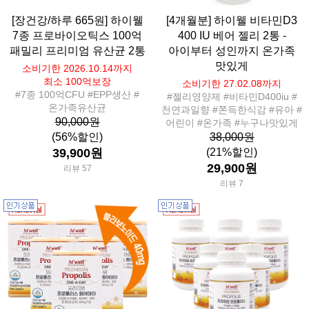
[장건강/하루 665원] 하이웰
[4개월분] 하이웰 비타민D3
7종 프로바이오틱스 100억
400 IU 베어 젤리 2통 -
패밀리 프리미엄 유산균 2통
아이부터 성인까지 온가족
맛있게
소비기한 2026.10.14까지
최소 100억보장
소비기한 27.02.08까지
#7종 100억CFU #EPP생산 #
#젤리영양제 #비타민D400iu #
온가족유산균
천연과일향 #쫀득한식감 #유아 #
90,000원
어린이 #온가족 #누구나맛있게
(56%할인)
38,000원
39,900원
(21%할인)
29,900원
리뷰 57
리뷰 7