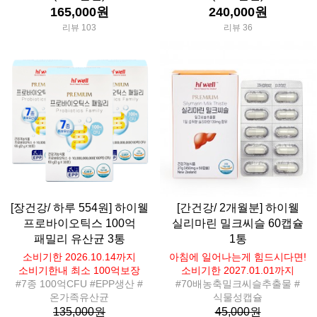
165,000원
240,000원
리뷰 103
리뷰 36
[장건강/ 하루 554원] 하이웰
[간건강/ 2개월분] 하이웰
프로바이오틱스 100억
실리마린 밀크씨슬 60캡슐
패밀리 유산균 3통
1통
소비기한 2026.10.14까지
아침에 일어나는게 힘드시다면!
소비기한내 최소 100억보장
소비기한 2027.01.01까지
#7종 100억CFU #EPP생산 #
#70배농축밀크씨슬추출물 #
온가족유산균
식물성캡슐
135,000원
45,000원