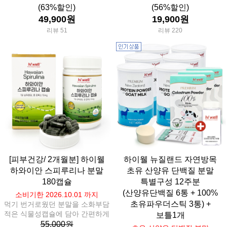
(63%할인)
(56%할인)
49,900원
19,900원
리뷰 51
리뷰 220
[피부건강/ 2개월분] 하이웰
하이웰 뉴질랜드 자연방목
하와이안 스피루리나 분말
초유 산양유 단백질 분말
180캡슐
특별구성 12주분
(산양유단백질 6통 + 100%
소비기한 2026.10.01 까지
초유파우더스틱 3통) +
먹기 번거로웠던 분말을 소화부담
적은 식물성캡슐에 담아 간편하게
보틀1개
55,000원