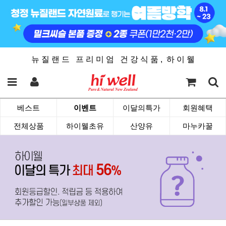
뉴 질 랜 드 프 리 미 엄 건 강 식 품 , 하 이 웰
베스트
이벤트
이달의특가
회원혜택
전체상품
하이웰초유
산양유
마누카꿀