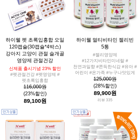
하이웰 펫 초록입홍합 오일
하이웰 멀티비타민 젤리빈
120캡슐(30캡슐*4박스)
5통
강아지 고양이 관절 슬개골
#젤리영양제
영양제 관절건강
#12가지비타민미네랄 #
천연과일향 #쫀득한식감 #유아 #
신제품 출시기념 23% 할인
어린이 #온가족 #누구나맛있게
#펫관절건강 #펫영양제 #
125,000원
펫초록입홍합
(28%할인)
116,000원
89,900원
(23%할인)
89,100원
리뷰 335