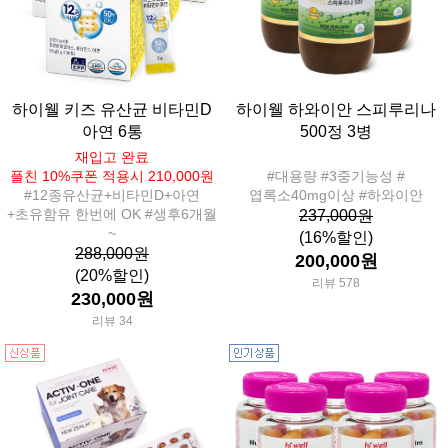
하이웰 키즈 유산균 비타민D
하이웰 하와이안 스피루리나
아연 6통
500정 3병
재입고 완료
플친 10%쿠폰 적용시 210,000원
#대용량 #3중기능성 #
#12종유산균+비타민D+아연
엽록소40mg이상 #하와이안
+초유함유 한번에 OK #생후6개월
237,000원
~
(16%할인)
288,000원
200,000원
(20%할인)
리뷰 578
230,000원
리뷰 34