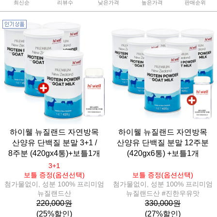
최신순
리뷰수
낮은가격
높은가격
판매순위
하이웰 뉴질랜드 자연방목
하이웰 뉴질랜드 자연방목
산양유 단백질 분말 3+1 /
산양유 단백질 분말 12주분
8주분 (420gx4통)+보틀1개
(420gx6통) +보틀1개
3+1
보틀 증정(옵션선택)
보틀 증정(옵션선택)
첨가물없이, 성분 100% 프리미엄
첨가물없이, 성분 100% 프리미엄
뉴질랜드산
뉴질랜드산 #진한우유맛
220,000원
330,000원
(25%할인)
(27%할인)