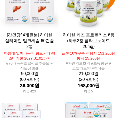
[간건강/ 4개월분] 하이웰
하이웰 키즈 프로폴리스 6통
실리마린 밀크씨슬 60캡슐
(하루2정 플라보노이드
2통
20mg)
아침에 일어나는게 힘드시다면!
플친 10%쿠폰 적용시 151,200원
소비기한 2027.01.01까지
통당 25,200원
#70배농축밀크씨슬추출물 #
#자연의보호막 #초유함유 #
식물성캡슐
코알라모양 #츄어블
90,000원
210,000원
(60%할인)
(20%할인)
36,000원
168,000원
리뷰 423
리뷰 5