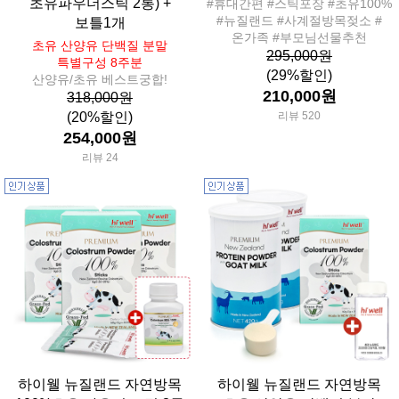
초유파우더스틱 2통) +
#휴대간편 #스틱포장 #초유100%
#뉴질랜드 #사계절방목젖소 #
보틀1개
온가족 #부모님선물추천
초유 산양유 단백질 분말
295,000원
특별구성 8주분
(29%할인)
산양유/초유 베스트궁합!
210,000원
318,000원
(20%할인)
리뷰 520
254,000원
리뷰 24
하이웰 뉴질랜드 자연방목
하이웰 뉴질랜드 자연방목