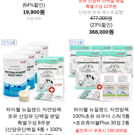
초유 산양유 단백질 분말
(64%할인)
특별구성 12주분
19,900원
산양유/초유 베스트궁합!
477,000원
리뷰 235
(23%할인)
368,000원
하이웰 뉴질랜드 자연방목
하이웰 뉴질랜드 자연방목
초유 산양유 단백질 분말
100%초유 파우더 스틱 5통
특별구성 8주분
+초유츄어블Plus 30정 2통
(산양유단백질 4통 + 100%
플친추가 쿠폰시 190,000원