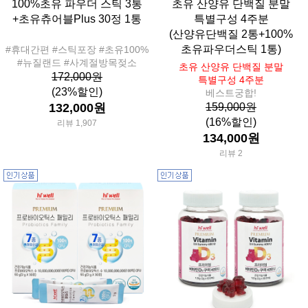
100%초유 파우더 스틱 3통
초유 산양유 단백질 분말
+초유츄어블Plus 30정 1통
특별구성 4주분
(산양유단백질 2통+100%
초유파우더스틱 1통)
#휴대간편 #스틱포장 #초유100%
#뉴질랜드 #사계절방목젖소
초유 산양유 단백질 분말
172,000원
특별구성 4주분
(23%할인)
베스트궁합!
132,000원
159,000원
(16%할인)
리뷰 1,907
134,000원
리뷰 2