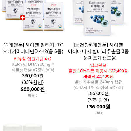
[12개월분] 하이웰 알티지 rTG
[눈건강/6개월분] 하이웰
오메가3 비타민D 4+2(총 6통)
아이매니저 빌베리추출물 3통
- 눈피로개선도움
리뉴얼 입고기념 4+2
#EPA 및 DHA 900mg #
입고완료
식물성캡슐 #7중기능성
플친 10%쿠폰 적용시 122,400원
330,000원
개월당 20,400원
빌베리추출물 240mg 함유
(33%할인)
(식약처 1일 섭취량 최대치)
220,000원
195,000원
리뷰 1
(30%할인)
136,000원
리뷰 8