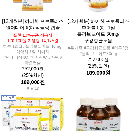
[12개월분] 하이웰 프로폴리스
[12개월분] 하이웰 프로폴리스
원어데이 6통/ 식물성 캡슐
츄어블 6통 - 1일
플라보노이드 30mg/
플친 10%쿠폰 적용시
구강항균도움
170,100원 개월당 14,175원
하루 1캡슐, 플라보노이드 40mg!
#온가족 #구강항균도움 #하루3정
식약처 1일 최대치
#플라보노이드30mg
#냄새걱정NO #비타민C #아연 #
252,000원
작은캡슐
(25%할인)
252,000원
189,000원
(25%할인)
189,000원
리뷰 13