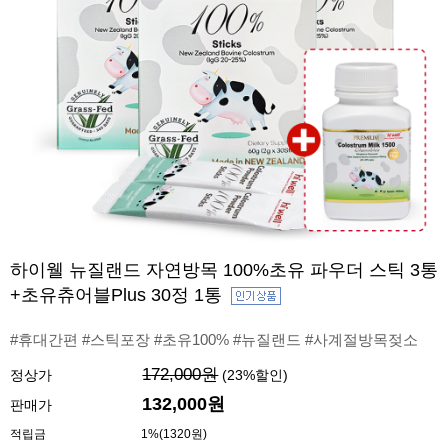
하이웰 뉴질랜드 자연방목 100%초유 파우더 스틱 3통
+초유츄어블Plus 30정 1통
#휴대간편 #스틱포장 #초유100% #뉴질랜드 #사계절방목젖소
172,000원
정상가
(
23
%할인)
132,000원
판매가
적립금
1%(1320원)