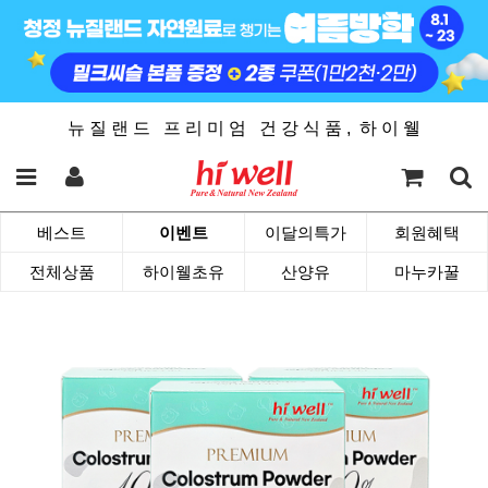
뉴 질 랜 드 프 리 미 엄 건 강 식 품 , 하 이 웰
베스트
이벤트
이달의특가
회원혜택
전체상품
하이웰초유
산양유
마누카꿀