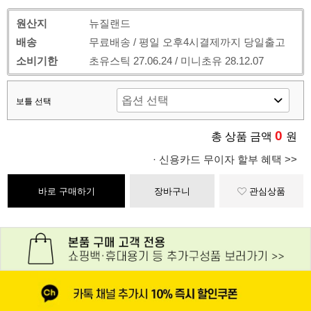
원산지
뉴질랜드
배송
무료배송 / 평일 오후4시결제까지 당일출고
소비기한
초유스틱 27.06.24 / 미니초유 28.12.07
보틀 선택
0
총 상품 금액
원
· 신용카드 무이자 할부 혜택 >>
바로 구매하기
장바구니
관심상품